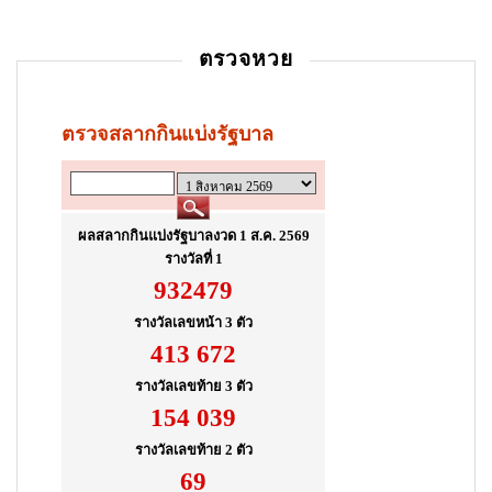
t
i
ตรวจหวย
o
n