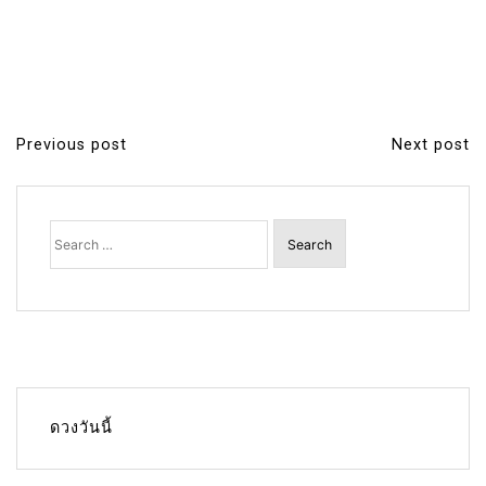
Previous post
Next post
P
o
s
Search
for:
t
n
a
v
i
g
ดวงวันนี้
a