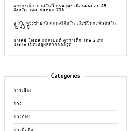
พยากรณ์อากาศวันนี้ กรมอุตุฯ เตือนฝนถล่ม 48
จังหวัด กทม. ฝนหนัก 70%
อาลัย หวังข่าย นักแสดงไต้หวัน เสียชีวิตกะทันหันใน
วัย 43 ปี
ฮาเลย์ โจเอล ออสเมนต์ ดาราเด็ก The Sixth
Sense เปิดเหตุผลลาฮอลลีวูด
Categories
การเมือง
ข่าว
ข่าวกีฬา
ข่าวมือถือ