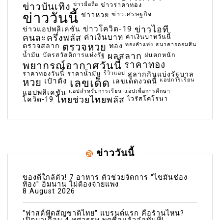
ข่าวบันเทิง
ข่าวมือถือ
ข่าวราคาทอง
ข่าววันนี้
ข่าวเศรษฐกิจ
ข่าวหวย
ข่าวโควิด-19
ข่าวไอที
ข่าวแอปพลิเคชัน
คนละครึ่งพลัส
ค่าเงินบาท
ค่าเงินบาทวันนี้
ตรวจหวย
ทองคำแท่ง
ธนาคารออมสิน
ตรวจสลาก
ทอง
น้ำมัน
บัตรสวัสดิการแห่งรัฐ
ผลสลาก
ฝนตกหนัก
พยากรณ์อากาศวันนี้
ราคาทอง
ราคาทองวันนี้
ราคาน้ำมัน
รีวิวแอป
สลากกินแบ่งรัฐบาล
เลขเด็ด
หวย
เป๋าตัง
แอปการเรียน
เลขเด็ดงวดนี้
แอปสำหรับการเรียน
แอปเพื่อการศึกษา
แอปพลิเคชัน
ไทยช่วยไทยพลัส
ไวรัสโคโรนา
โควิด-19
ข่าววันนี้
ของดีใกล้ตัว! 7 อาหาร ตัวช่วยจัดการ "ไขมันช่อง
ท้อง" อิ่มนาน ไม่ต้องจ่ายแพง
8 August 2026
"ฟาสต์ฟู้ดสัญชาติไทย" แบรนด์แรก คือร้านไหน?