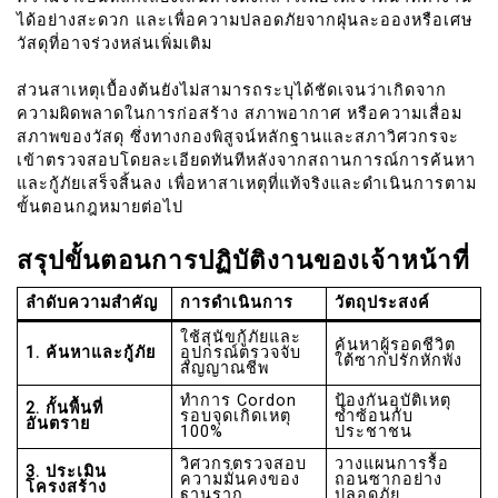
ได้อย่างสะดวก และเพื่อความปลอดภัยจากฝุ่นละอองหรือเศษ
วัสดุที่อาจร่วงหล่นเพิ่มเติม
ส่วนสาเหตุเบื้องต้นยังไม่สามารถระบุได้ชัดเจนว่าเกิดจาก
ความผิดพลาดในการก่อสร้าง สภาพอากาศ หรือความเสื่อม
สภาพของวัสดุ ซึ่งทางกองพิสูจน์หลักฐานและสภาวิศวกรจะ
เข้าตรวจสอบโดยละเอียดทันทีหลังจากสถานการณ์การค้นหา
และกู้ภัยเสร็จสิ้นลง เพื่อหาสาเหตุที่แท้จริงและดำเนินการตาม
ขั้นตอนกฎหมายต่อไป
สรุปขั้นตอนการปฏิบัติงานของเจ้าหน้าที่
ลำดับความสำคัญ
การดำเนินการ
วัตถุประสงค์
ใช้สุนัขกู้ภัยและ
ค้นหาผู้รอดชีวิต
1. ค้นหาและกู้ภัย
อุปกรณ์ตรวจจับ
ใต้ซากปรักหักพัง
สัญญาณชีพ
ทำการ Cordon
ป้องกันอุบัติเหตุ
2. กั้นพื้นที่
รอบจุดเกิดเหตุ
ซ้ำซ้อนกับ
อันตราย
100%
ประชาชน
วิศวกรตรวจสอบ
วางแผนการรื้อ
3. ประเมิน
ความมั่นคงของ
ถอนซากอย่าง
โครงสร้าง
ฐานราก
ปลอดภัย