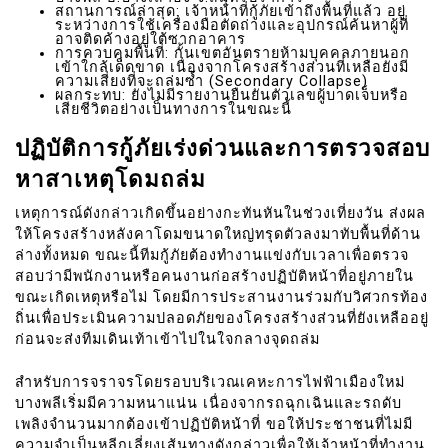
สถานการณ์ล่าสุด: เจ้าหน้าที่กู้ภัยเข้าถึงพื้นที่แล้ว อยู่
ระหว่างการใช้เครื่องมือตัดถ่างและอุปกรณ์ค้นหาผู้ที่
อาจติดค้างอยู่ใต้ซากอาคาร
การควบคุมพื้นที่: กั้นเขตอันตรายห้ามบุคคลภายนอก
เข้าใกล้เด็ดขาด เนื่องจากโครงสร้างส่วนที่เหลือยังมี
ความเสี่ยงที่จะถล่มซ้ำ (Secondary Collapse)
ผลกระทบ: ยังไม่มีรายงานยืนยันตัวเลขผู้บาดเจ็บหรือ
เสียชีวิตอย่างเป็นทางการในขณะนี้
ปฏิบัติการกู้ภัยเร่งด่วนและการตรวจสอบ
หาสาเหตุโดมถล่ม
เหตุการณ์ดังกล่าวเกิดขึ้นอย่างกะทันหันในช่วงเที่ยงวัน ส่งผล
ให้โครงสร้างหลังคาโดมขนาดใหญ่ทรุดตัวลงมาทับพื้นที่ด้าน
ล่างทั้งหมด ขณะนี้ทีมกู้ภัยต้องทำงานแข่งกับเวลาเพื่อตรวจ
สอบว่ามีพนักงานหรือคนงานก่อสร้างปฏิบัติหน้าที่อยู่ภายใน
ขณะเกิดเหตุหรือไม่ โดยมีการประสานงานร่วมกับวิศวกรท้อง
ถิ่นเพื่อประเมินความปลอดภัยของโครงสร้างส่วนที่ยังเหลืออยู่
ก่อนจะส่งทีมเดินเท้าเข้าไปในใจกลางจุดถล่ม
สำหรับการจราจรโดยรอบบริเวณเคหะการไฟฟ้าเมืองใหม่
บางพลีเริ่มมีความหนาแน่น เนื่องจากรถฉุกเฉินและรถดับ
เพลิงจำนวนมากต้องเข้าปฏิบัติหน้าที่ ขอให้ประชาชนที่ไม่มี
ความจำเป็นหลีกเลี่ยงเส้นทางดังกล่าวเพื่อให้เจ้าหน้าที่ทำงาน