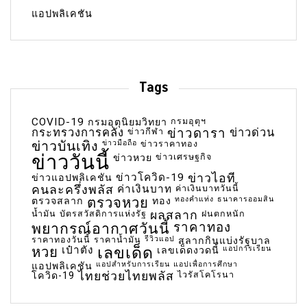
แอปพลิเคชัน
Tags
COVID-19
กรมอุตุฯ
กรมอุตุนิยมวิทยา
กระทรวงการคลัง
ข่าวกีฬา
ข่าวดารา
ข่าวด่วน
ข่าวบันเทิง
ข่าวมือถือ
ข่าวราคาทอง
ข่าววันนี้
ข่าวเศรษฐกิจ
ข่าวหวย
ข่าวโควิด-19
ข่าวไอที
ข่าวแอปพลิเคชัน
คนละครึ่งพลัส
ค่าเงินบาท
ค่าเงินบาทวันนี้
ตรวจหวย
ทองคำแท่ง
ธนาคารออมสิน
ตรวจสลาก
ทอง
น้ำมัน
บัตรสวัสดิการแห่งรัฐ
ผลสลาก
ฝนตกหนัก
พยากรณ์อากาศวันนี้
ราคาทอง
ราคาทองวันนี้
ราคาน้ำมัน
รีวิวแอป
สลากกินแบ่งรัฐบาล
เลขเด็ด
หวย
เป๋าตัง
แอปการเรียน
เลขเด็ดงวดนี้
แอปสำหรับการเรียน
แอปเพื่อการศึกษา
แอปพลิเคชัน
ไทยช่วยไทยพลัส
ไวรัสโคโรนา
โควิด-19