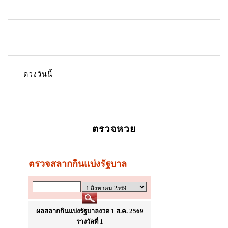
n
a
v
i
g
ดวงวันนี้
a
t
i
ตรวจหวย
o
n