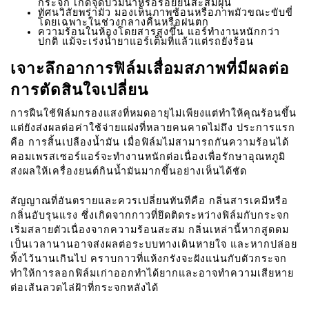
กระจก เกิดจุดบวมน้ำหรือรอยย่นสะสมฝุ่น
ทัศนวิสัยพร่ามัว มองเห็นภาพซ้อนหรือภาพมัวขณะขับขี่
โดยเฉพาะในช่วงกลางคืนหรือฝนตก
ความร้อนในห้องโดยสารสูงขึ้น แอร์ทำงานหนักกว่า
ปกติ แม้จะเร่งน้ำยาแอร์เต็มที่แล้วแต่รถยังร้อน
เจาะลึกอาการฟิล์มเสื่อมสภาพที่มีผลต่อ
การตัดสินใจเปลี่ยน
การฝืนใช้ฟิล์มกรองแสงที่หมดอายุไม่เพียงแต่ทำให้คุณร้อนขึ้น
แต่ยังส่งผลต่อค่าใช้จ่ายแฝงที่หลายคนคาดไม่ถึง ประการแรก
คือ การสิ้นเปลืองน้ำมัน เมื่อฟิล์มไม่สามารถกันความร้อนได้
คอมเพรสเซอร์แอร์จะทำงานหนักต่อเนื่องเพื่อรักษาอุณหภูมิ
ส่งผลให้เครื่องยนต์กินน้ำมันมากขึ้นอย่างเห็นได้ชัด
สัญญาณที่อันตรายและควรเปลี่ยนทันทีคือ กลิ่นสารเคมีหรือ
กลิ่นอับรุนแรง ซึ่งเกิดจากกาวที่ยึดติดระหว่างฟิล์มกับกระจก
เริ่มสลายตัวเนื่องจากความร้อนสะสม กลิ่นเหล่านี้หากสูดดม
เป็นเวลานานอาจส่งผลต่อระบบทางเดินหายใจ และหากปล่อย
ทิ้งไว้นานเกินไป คราบกาวที่แห้งกรังจะฝังแน่นกับตัวกระจก
ทำให้การลอกฟิล์มเก่าออกทำได้ยากและอาจทำความเสียหาย
ต่อเส้นลวดไล่ฝ้าที่กระจกหลังได้