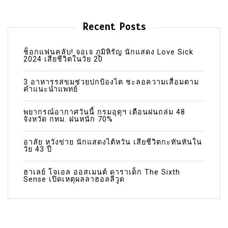
Recent Posts
ช็อกแฟนคลับ! จอเจ ภูมิหิรัญ นักแสดง Love Sick
2024 เสียชีวิตในวัย 20
3 อาหารรสขมช่วยปกป้องไต ชะลอความเสื่อมตาม
คำแนะนำแพทย์
พยากรณ์อากาศวันนี้ กรมอุตุฯ เตือนฝนถล่ม 48
จังหวัด กทม. ฝนหนัก 70%
อาลัย หวังข่าย นักแสดงไต้หวัน เสียชีวิตกะทันหันใน
วัย 43 ปี
ฮาเลย์ โจเอล ออสเมนต์ ดาราเด็ก The Sixth
Sense เปิดเหตุผลลาฮอลลีวูด