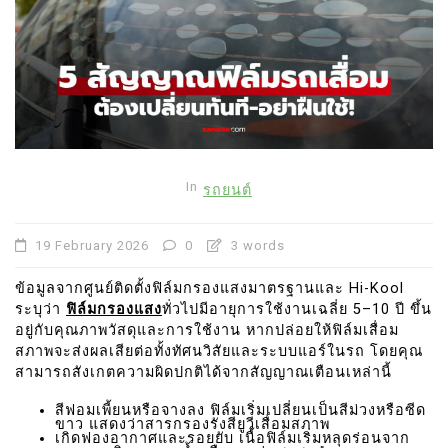
In
รถยนต์
19 February 2026
0
3 words
ข้อมูลจากศูนย์ติดตั้งฟิล์มกรองแสงมาตรฐานและ Hi-Kool
ระบุว่า
ฟิล์มกรองแสง
ทั่วไปมีอายุการใช้งานเฉลี่ย 5–10 ปี ขึ้น
อยู่กับคุณภาพวัสดุและการใช้งาน หากปล่อยให้ฟิล์มเสื่อม
สภาพจะส่งผลเสียต่อทั้งทัศนวิสัยและระบบแอร์ในรถ โดยคุณ
สามารถสังเกตความผิดปกติได้จากสัญญาณเตือนเหล่านี้
สีฟอมเพี้ยนหรือจางลง ฟิล์มเริ่มเปลี่ยนเป็นสีม่วงหรือซีด
ขาว แสดงว่าสารกรองรังสียูวีเสื่อมสภาพ
เกิดฟองอากาศและรอยยับ เนื้อฟิล์มเริ่มหลุดร่อนจาก