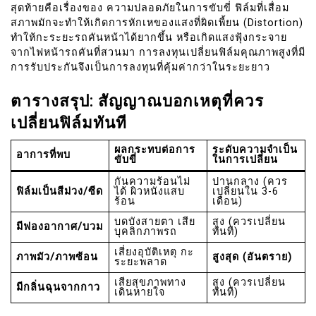
สุดท้ายคือเรื่องของ ความปลอดภัยในการขับขี่ ฟิล์มที่เสื่อม
สภาพมักจะทำให้เกิดการหักเหของแสงที่ผิดเพี้ยน (Distortion)
ทำให้กะระยะรถคันหน้าได้ยากขึ้น หรือเกิดแสงฟุ้งกระจาย
จากไฟหน้ารถคันที่สวนมา การลงทุนเปลี่ยนฟิล์มคุณภาพสูงที่มี
การรับประกันจึงเป็นการลงทุนที่คุ้มค่ากว่าในระยะยาว
ตารางสรุป: สัญญาณบอกเหตุที่ควร
เปลี่ยนฟิล์มทันที
ผลกระทบต่อการ
ระดับความจำเป็น
อาการที่พบ
ขับขี่
ในการเปลี่ยน
กันความร้อนไม่
ปานกลาง (ควร
ฟิล์มเป็นสีม่วง/ซีด
ได้ ผิวหนังแสบ
เปลี่ยนใน 3-6
ร้อน
เดือน)
บดบังสายตา เสีย
สูง (ควรเปลี่ยน
มีฟองอากาศ/บวม
บุคลิกภาพรถ
ทันที)
เสี่ยงอุบัติเหตุ กะ
ภาพมัว/ภาพซ้อน
สูงสุด (อันตราย)
ระยะพลาด
เสียสุขภาพทาง
สูง (ควรเปลี่ยน
มีกลิ่นฉุนจากกาว
เดินหายใจ
ทันที)