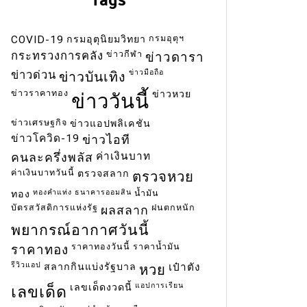
กรมอุตุฯ
COVID-19
กรมอุตุนิยมวิทยา
ข่าวกีฬา
กระทรวงการคลัง
ข่าวดารา
ข่าวมือถือ
ข่าวด่วน
ข่าวบันเทิง
ข่าวราคาทอง
ข่าวหวย
ข่าววันนี้
ข่าวเศรษฐกิจ
ข่าวแอปพลิเคชัน
ข่าวโควิด-19
ข่าวไอที
ค่าเงินบาท
คนละครึ่งพลัส
ค่าเงินบาทวันนี้
ตรวจสลาก
ตรวจหวย
ทองคำแท่ง
ธนาคารออมสิน
น้ำมัน
ทอง
บัตรสวัสดิการแห่งรัฐ
ฝนตกหนัก
ผลสลาก
พยากรณ์อากาศวันนี้
ราคาทองวันนี้
ราคาน้ำมัน
ราคาทอง
รีวิวแอป
สลากกินแบ่งรัฐบาล
เป๋าตัง
หวย
แอปการเรียน
เลขเด็ดงวดนี้
เลขเด็ด