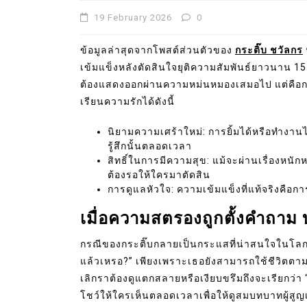
19 February 2026
0
ข้อมูลล่าสุดจากโพสต์ส่วนตัวของ
กระติ๊บ ชวัลกร
เข้มแข็งหลังตัดสินใจยุติความสัมพันธ์ยาวนาน 15
ต้องแสดงออกผ่านความหม่นหมองเสมอไป แต่คือการเ
เรียนความรักได้ดังนี้
นิยามความเศร้าใหม่: การยิ้มได้หรือทำงานได
รู้สึกนั้นตลอดเวลา
สิทธิ์ในการมีความสุข: แม้จะผ่านเรื่องหนักห
ต้องรอให้ใครมาตัดสิน
การดูแลหัวใจ: ความเข้มแข็งที่แท้จริงคือการด
เมื่อความสตรองถูกตั้งคำถาม 
กรณีของกระติ๊บกลายเป็นกระแสที่น่าสนใจในโลกโซ
แล้วเหรอ?” เพียงเพราะเธอยังสามารถใช้ชีวิตตามปก
เลิกราต้องดูแตกสลายหรือเงียบขรึมถึงจะเรียกว่า “ยั
โชว์ให้ใครเห็นตลอดเวลาเพื่อให้ดูสมบทบาทผู้สูญ