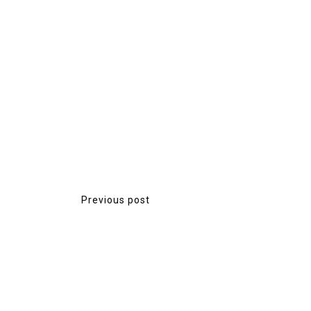
ืองแน่น
จ...
Previous post
P
o
s
t
n