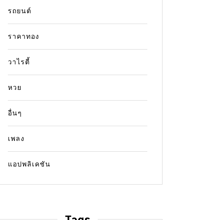
จากภาครัฐที่มอบให้แก่ประชาชนที่มีคุณสมบัติ
ค่าเงิน
ค่
รถยนต์
ตามเกณฑ์ เพื่อช่วยลดภาระค่าใช้จ่ายในการ
ดำรงชีวิต กลุ่มที่ได้รับสิทธิ์หลัก ได้แก่ กลุ่ม
Read ou
ราคาทอง
เปราะบาง เดือนมิถุนายน 2569 เงินเข้าวัน
ไหน? โดยปกติการโอนเงินสวัสดิการกลุ่ม
วาไรตี้
เปราะบางจะดำเนินการตามรอบการจ่ายของ
แต่ละโครงการ...
หวย
กลุ่มเปราะบาง
เงินกลุ่มเปราะบาง
อื่นๆ
Read out all
เพลง
แอปพลิเคชัน
Tags