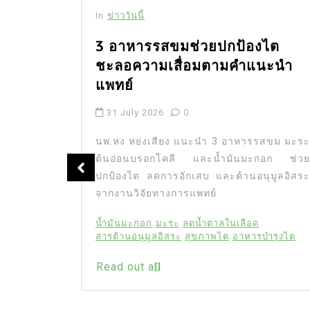
In
ข่าววันนี้
ัญ นัก
3 อาหารรสขมช่วยปกป้องไต
ชีวิตใน
ชะลอความเสื่อมตามคำแนะนำ
แพทย์
31 July 2026
0
” นักแสดง
นพ.หง หย่งเสียง แนะนำ 3 อาหารรสขม มะระ
น แฟนคลับ
ต้นอ่อนบรอกโคลี และน้ำมันมะกอก ช่วย
จและสร้าง
ปกป้องไต ลดการอักเสบ และต้านอนุมูลอิสระ
ไลน์เป็น
จากงานวิจัยทางการแพทย์
ีวิตอย่าง
น้ำมันมะกอก
มะระ
ลดน้ำตาลในเลือด
” นักแสดง
สารต้านอนุมูลอิสระ
สุขภาพไต
อาหารบำรุงไต
ียง 20 ปี
ิง
Read out all
ัว เพื่อน
่วมโพสต์