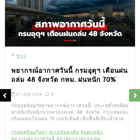
In
ข่าว
พยากรณ์อากาศวันนี้ กรมอุตุฯ เตือนฝน
ถล่ม 48 จังหวัด กทม. ฝนหนัก 70%
31 July 2026
0
กรมอุตุนิยมวิทยาพยากรณ์อากาศวันนี้ ประเทศไทยมีฝน
ตกหนักถึงหนักมากครอบคลุม 48 จังหวัด กรุงเทพและ
ปริมณฑลโดนฝน 70 เปอร์เซ็นต์ เช็กพื้นที่เสี่ยงน้ำท่วม
กรมอุตุนิยมวิทยา
ทะเลอันดามัน
ฝนตกหนัก
พยากรณ์อากาศวันนี้
สภาพอากาศกรุงเทพ