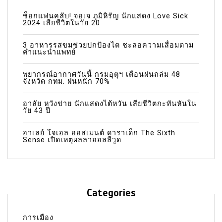
ช็อกแฟนคลับ! จอเจ ภูมิหิรัญ นักแสดง Love Sick
2024 เสียชีวิตในวัย 20
3 อาหารรสขมช่วยปกป้องไต ชะลอความเสื่อมตาม
คำแนะนำแพทย์
พยากรณ์อากาศวันนี้ กรมอุตุฯ เตือนฝนถล่ม 48
จังหวัด กทม. ฝนหนัก 70%
อาลัย หวังข่าย นักแสดงไต้หวัน เสียชีวิตกะทันหันใน
วัย 43 ปี
ฮาเลย์ โจเอล ออสเมนต์ ดาราเด็ก The Sixth
Sense เปิดเหตุผลลาฮอลลีวูด
Categories
การเมือง