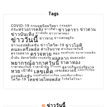
Tags
COVID-19
กรมอุตุฯ
กรมอุตุนิยมวิทยา
กระทรวงการคลัง
ข่าวกีฬา
ข่าวดารา
ข่าวด่วน
ข่าวบันเทิง
ข่าวมือถือ
ข่าวราคาทอง
ข่าววันนี้
ข่าวเศรษฐกิจ
ข่าวหวย
ข่าวโควิด-19
ข่าวไอที
ข่าวแอปพลิเคชัน
คนละครึ่งพลัส
ค่าเงินบาท
ค่าเงินบาทวันนี้
ตรวจหวย
ทองคำแท่ง
ธนาคารออมสิน
ตรวจสลาก
ทอง
น้ำมัน
บัตรสวัสดิการแห่งรัฐ
ผลสลาก
ฝนตกหนัก
พยากรณ์อากาศวันนี้
ราคาทอง
ราคาทองวันนี้
ราคาน้ำมัน
รีวิวแอป
สลากกินแบ่งรัฐบาล
เลขเด็ด
หวย
เป๋าตัง
แอปการเรียน
เลขเด็ดงวดนี้
แอปสำหรับการเรียน
แอปเพื่อการศึกษา
แอปพลิเคชัน
ไทยช่วยไทยพลัส
ไวรัสโคโรนา
โควิด-19
ข่าววันนี้