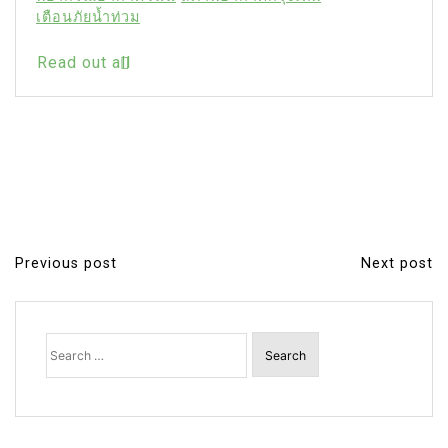
เตือนภัยน้ำท่วม
Read out all
Previous post
Next post
P
o
s
Search
for:
t
n
a