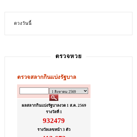
v
i
g
ดวงวันนี้
a
t
i
ตรวจหวย
o
n