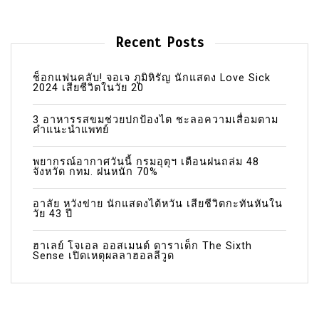
Recent Posts
ช็อกแฟนคลับ! จอเจ ภูมิหิรัญ นักแสดง Love Sick
2024 เสียชีวิตในวัย 20
3 อาหารรสขมช่วยปกป้องไต ชะลอความเสื่อมตาม
คำแนะนำแพทย์
พยากรณ์อากาศวันนี้ กรมอุตุฯ เตือนฝนถล่ม 48
จังหวัด กทม. ฝนหนัก 70%
อาลัย หวังข่าย นักแสดงไต้หวัน เสียชีวิตกะทันหันใน
วัย 43 ปี
ฮาเลย์ โจเอล ออสเมนต์ ดาราเด็ก The Sixth
Sense เปิดเหตุผลลาฮอลลีวูด