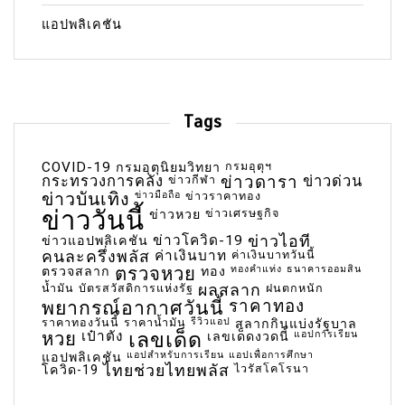
แอปพลิเคชัน
Tags
COVID-19
กรมอุตุฯ
กรมอุตุนิยมวิทยา
กระทรวงการคลัง
ข่าวกีฬา
ข่าวดารา
ข่าวด่วน
ข่าวบันเทิง
ข่าวมือถือ
ข่าวราคาทอง
ข่าววันนี้
ข่าวเศรษฐกิจ
ข่าวหวย
ข่าวโควิด-19
ข่าวไอที
ข่าวแอปพลิเคชัน
คนละครึ่งพลัส
ค่าเงินบาท
ค่าเงินบาทวันนี้
ตรวจหวย
ทองคำแท่ง
ธนาคารออมสิน
ตรวจสลาก
ทอง
น้ำมัน
บัตรสวัสดิการแห่งรัฐ
ผลสลาก
ฝนตกหนัก
พยากรณ์อากาศวันนี้
ราคาทอง
ราคาทองวันนี้
ราคาน้ำมัน
รีวิวแอป
สลากกินแบ่งรัฐบาล
เลขเด็ด
หวย
เป๋าตัง
แอปการเรียน
เลขเด็ดงวดนี้
แอปสำหรับการเรียน
แอปเพื่อการศึกษา
แอปพลิเคชัน
ไทยช่วยไทยพลัส
ไวรัสโคโรนา
โควิด-19