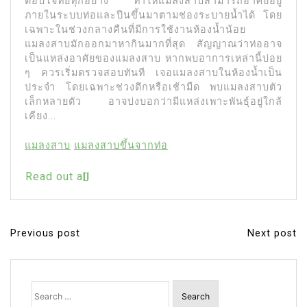
ตอบโจทย์ทุกอย่าง ทำให้แมลงสาบสามารถอาศัยอยู่
ภายในระบบท่อและปีนขึ้นมาตามช่องระบายน้ำได้ โดย
เฉพาะในช่วงกลางคืนที่มีการใช้งานห้องน้ำน้อย
แมลงสาบมักออกมาหากินมากที่สุด สัญญาณว่าท่ออาจ
เป็นแหล่งอาศัยของแมลงสาบ หากพบอาการเหล่านี้บ่อย
ๆ ควรเริ่มตรวจสอบทันที เจอแมลงสาบในห้องน้ำเป็น
ประจำ โดยเฉพาะช่วงดึกหรือเช้ามืด พบแมลงสาบตัว
เล็กหลายตัว อาจบ่งบอกว่ามีแหล่งเพาะพันธุ์อยู่ใกล้
เคียง...
แมลงสาบ
แมลงสาบขึ้นจากท่อ
Read out all
Previous post
Next post
P
o
s
Search
for:
t