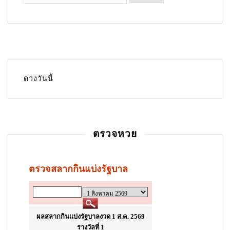
n
a
v
i
g
ดวงวันนี้
a
t
i
ตรวจหวย
o
n