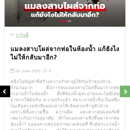
In
วาไรตี้
แมลงสาบโผล่จากท่อในห้องน้ำ แก้ยังไง
ไม่ให้กลับมาอีก?
26 June 2026
0
หนึ่งในปัญหาที่สร้างความรำคาญให้กับเจ้าของบ้าน
จำนวนมาก คือการพบแมลงสาบโผล่ขึ้นมาจากท่อ
ระบายน้ำในห้องน้ำ ทั้งที่ห้องน้ำดูสะอาดและไม่มีเศษ
อาหารให้มันกิน ความจริงแล้ว ท่อระบายน้ำถือเป็นหนึ่ง
ในเส้นทางหลักที่แมลงสาบใช้เดินทางเข้าสู่ตัวบ้าน
เพราะมีทั้งความชื้น ความมืด และความปลอดภัยที่
เหมาะกับการอยู่อาศัย ทำไมแมลงสาบถึงขึ้นมาจากท่อ
ห้องน้ำ? แมลงสาบชอบสภาพแวดล้อมที่ ซึ่งท่อระบายน้ำ