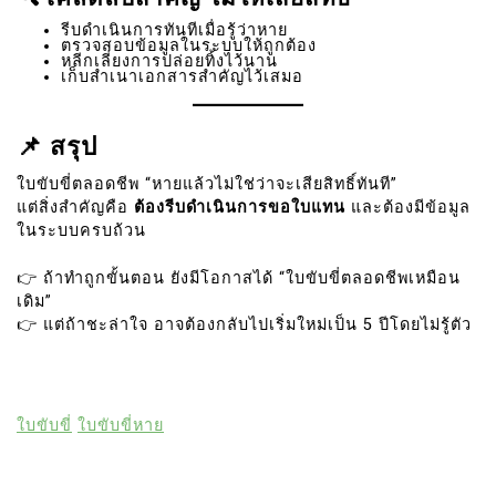
รีบดำเนินการทันทีเมื่อรู้ว่าหาย
ตรวจสอบข้อมูลในระบบให้ถูกต้อง
หลีกเลี่ยงการปล่อยทิ้งไว้นาน
เก็บสำเนาเอกสารสำคัญไว้เสมอ
📌 สรุป
ใบขับขี่ตลอดชีพ “หายแล้วไม่ใช่ว่าจะเสียสิทธิ์ทันที”
แต่สิ่งสำคัญคือ
ต้องรีบดำเนินการขอใบแทน
และต้องมีข้อมูล
ในระบบครบถ้วน
👉 ถ้าทำถูกขั้นตอน ยังมีโอกาสได้ “ใบขับขี่ตลอดชีพเหมือน
เดิม”
👉 แต่ถ้าชะล่าใจ อาจต้องกลับไปเริ่มใหม่เป็น 5 ปีโดยไม่รู้ตัว
ใบขับขี่
ใบขับขี่หาย