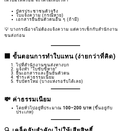
เตรียมให้พร้อม จะได้ไม่เสียเวลา
บัตรประชาชนตัวจริง
ใบแจ้งความ (กรณีหาย)
เอกสารยืนยันตัวตนอื่น ๆ (ถ้ามี)
💡 บางกรณีอาจไม่ต้องแจ้งความ แต่ควรเช็กกับสำนักงาน
ขนส่งก่อน
🏢 ขั้นตอนการทำใบแทน (ง่ายกว่าที่คิด)
ไปที่สำนักงานขนส่งทางบก
แจ้งทำ “ใบขับขี่หาย”
ยื่นเอกสารและยืนยันตัวตน
ชำระค่าธรรมเนียม
รับบัตรใหม่ (บางแห่งรอรับได้เลย)
💸 ค่าธรรมเนียม
โดยทั่วไปอยู่ที่ประมาณ
100–200 บาท
(ขึ้นอยู่กับ
ประเภท)
🔍 เคล็ดลับสำคัญ ไม่ให้เสียสิทธิ์