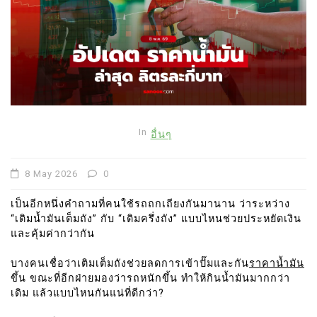
In
อื่นๆ
8 May 2026
0
เป็นอีกหนึ่งคำถามที่คนใช้รถถกเถียงกันมานาน ว่าระหว่าง
“เติมน้ำมันเต็มถัง” กับ “เติมครึ่งถัง” แบบไหนช่วยประหยัดเงิน
และคุ้มค่ากว่ากัน
บางคนเชื่อว่าเติมเต็มถังช่วยลดการเข้าปั๊มและกัน
ราคาน้ำมัน
ขึ้น ขณะที่อีกฝ่ายมองว่ารถหนักขึ้น ทำให้กินน้ำมันมากกว่า
เดิม แล้วแบบไหนกันแน่ที่ดีกว่า?