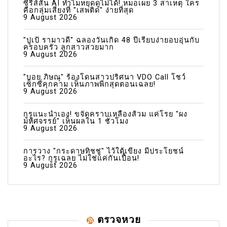
ซีรีส์สั้น AI ทำไมหยุดดูไม่ได้! หมอเผย 3 สาเหตุ ใคร
คือกลุ่มเสี่ยงที่ "เสพติด" ง่ายที่สุด
9 August 2026
"ปูเป้ รามาวดี" ฉลองวันเกิด 48 ปีเรียบง่ายอบอุ่นกับ
ครอบครัว ลูกสาวสวยมาก
9 August 2026
"บอย ภิษณุ" ร้องโดนสาวปริศนา VDO Call โชว์
เซ็กซี่คุกคาม เห็นภาพพีกสุดตอนเฉลย!
9 August 2026
กูรูแนะนำเอง! ขจัดคราบเหลืองส้วม แค่โรย "ผง
มหัศจรรย์" เห็นผลใน 1 ชั่วโมง
9 August 2026
การวาง "กระดาษทิชชู่" ไว้ใต้เขียง มีประโยชน์
อะไร? กูรูเฉลย ไม่ใช่แค่กันเปื้อน!
9 August 2026
ตรวจหวย