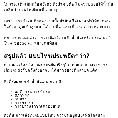
ไม่ว่าจะเติมเต็มหรือครึ่งถัง สิ่งสำคัญคือ ไม่ควรปล่อยให้น้ำมัน
เหลือน้อยจนไฟเตือนขึ้นบ่อยๆ
เพราะอาจส่งผลเสียต่อระบบปั๊มน้ำมันเชื้อเพลิง ทำให้ตะกอน
ในถังถูกดูดเข้าสู่ระบบได้ง่ายขึ้น และเสี่ยงรถดับระหว่างทาง
หลายช่างแนะนำว่า ควรเติมเมื่อระดับน้ำมันเหลือประมาณ 1
ใน 4 ของถัง จะเหมาะสมที่สุด
สรุปแล้ว แบบไหนประหยัดกว่า?
หากมองเรื่อง “ความประหยัดจริงๆ” ความแตกต่างระหว่าง
เติมเต็มถังกับครึ่งถังอาจไม่ได้มากอย่างที่หลายคนคิด
สิ่งที่ส่งผลต่อค่าน้ำมันมากกว่า คือ
พฤติกรรมการขับรถ
สภาพรถ
ลมยาง
การจราจร
การบำรุงรักษาเครื่องยนต์
ดังนั้น การเลือกเติมแบบไหน ควรขึ้นอยู่กับไลฟ์สไตล์และ