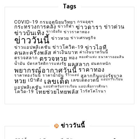
Tags
COVID-19
กรมอุตุฯ
กรมอุตุนิยมวิทยา
กระทรวงการคลัง
ข่าวกีฬา
ข่าวดารา
ข่าวด่วน
ข่าวบันเทิง
ข่าวมือถือ
ข่าวราคาทอง
ข่าววันนี้
ข่าวเศรษฐกิจ
ข่าวหวย
ข่าวโควิด-19
ข่าวไอที
ข่าวแอปพลิเคชัน
คนละครึ่งพลัส
ค่าเงินบาท
ค่าเงินบาทวันนี้
ตรวจหวย
ทองคำแท่ง
ธนาคารออมสิน
ตรวจสลาก
ทอง
น้ำมัน
บัตรสวัสดิการแห่งรัฐ
ผลสลาก
ฝนตกหนัก
พยากรณ์อากาศวันนี้
ราคาทอง
ราคาทองวันนี้
ราคาน้ำมัน
รีวิวแอป
สลากกินแบ่งรัฐบาล
เลขเด็ด
หวย
เป๋าตัง
แอปการเรียน
เลขเด็ดงวดนี้
แอปสำหรับการเรียน
แอปเพื่อการศึกษา
แอปพลิเคชัน
ไทยช่วยไทยพลัส
ไวรัสโคโรนา
โควิด-19
ข่าววันนี้