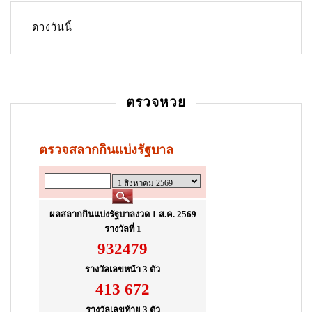
i
g
ดวงวันนี้
a
t
i
ตรวจหวย
o
n