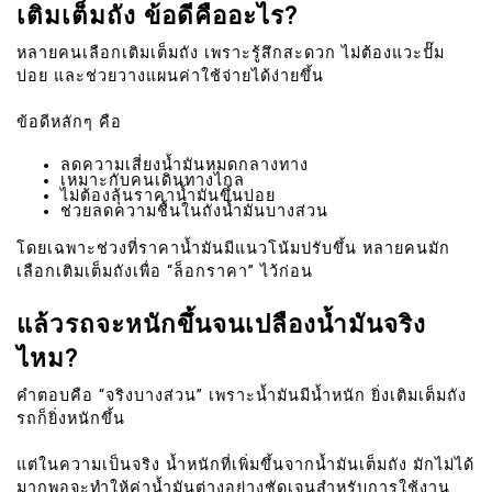
เติมเต็มถัง ข้อดีคืออะไร?
หลายคนเลือกเติมเต็มถัง เพราะรู้สึกสะดวก ไม่ต้องแวะปั๊ม
บ่อย และช่วยวางแผนค่าใช้จ่ายได้ง่ายขึ้น
ข้อดีหลักๆ คือ
ลดความเสี่ยงน้ำมันหมดกลางทาง
เหมาะกับคนเดินทางไกล
ไม่ต้องลุ้นราคาน้ำมันขึ้นบ่อย
ช่วยลดความชื้นในถังน้ำมันบางส่วน
โดยเฉพาะช่วงที่ราคาน้ำมันมีแนวโน้มปรับขึ้น หลายคนมัก
เลือกเติมเต็มถังเพื่อ “ล็อกราคา” ไว้ก่อน
แล้วรถจะหนักขึ้นจนเปลืองน้ำมันจริง
ไหม?
คำตอบคือ “จริงบางส่วน” เพราะน้ำมันมีน้ำหนัก ยิ่งเติมเต็มถัง
รถก็ยิ่งหนักขึ้น
แต่ในความเป็นจริง น้ำหนักที่เพิ่มขึ้นจากน้ำมันเต็มถัง มักไม่ได้
มากพอจะทำให้ค่าน้ำมันต่างอย่างชัดเจนสำหรับการใช้งาน