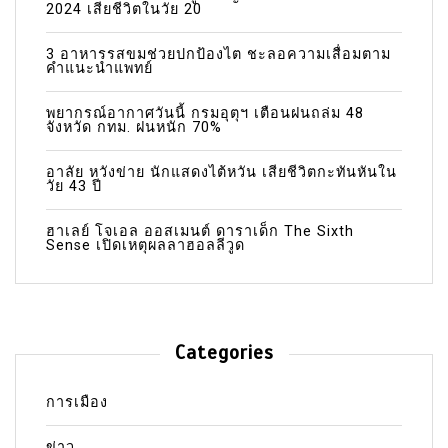
2024 เสียชีวิตในวัย 20
3 อาหารรสขมช่วยปกป้องไต ชะลอความเสื่อมตาม
คำแนะนำแพทย์
พยากรณ์อากาศวันนี้ กรมอุตุฯ เตือนฝนถล่ม 48
จังหวัด กทม. ฝนหนัก 70%
อาลัย หวังข่าย นักแสดงไต้หวัน เสียชีวิตกะทันหันใน
วัย 43 ปี
ฮาเลย์ โจเอล ออสเมนต์ ดาราเด็ก The Sixth
Sense เปิดเหตุผลลาฮอลลีวูด
Categories
การเมือง
ข่าว