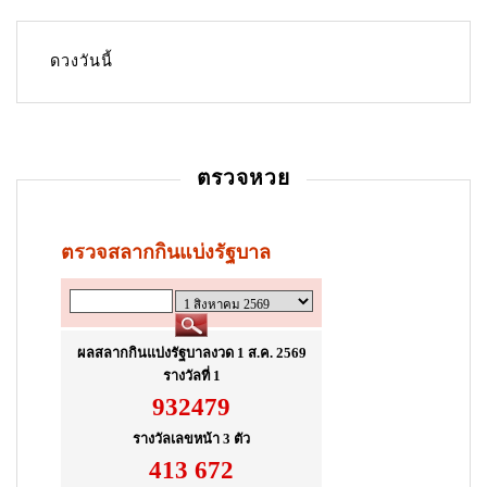
i
g
ดวงวันนี้
a
t
i
ตรวจหวย
o
n