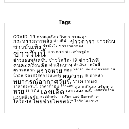
Tags
COVID-19
กรมอุตุฯ
กรมอุตุนิยมวิทยา
กระทรวงการคลัง
ข่าวกีฬา
ข่าวดารา
ข่าวด่วน
ข่าวบันเทิง
ข่าวมือถือ
ข่าวราคาทอง
ข่าววันนี้
ข่าวเศรษฐกิจ
ข่าวหวย
ข่าวโควิด-19
ข่าวไอที
ข่าวแอปพลิเคชัน
คนละครึ่งพลัส
ค่าเงินบาท
ค่าเงินบาทวันนี้
ตรวจหวย
ทองคำแท่ง
ธนาคารออมสิน
ตรวจสลาก
ทอง
น้ำมัน
บัตรสวัสดิการแห่งรัฐ
ผลสลาก
ฝนตกหนัก
พยากรณ์อากาศวันนี้
ราคาทอง
ราคาทองวันนี้
ราคาน้ำมัน
รีวิวแอป
สลากกินแบ่งรัฐบาล
เลขเด็ด
หวย
เป๋าตัง
แอปการเรียน
เลขเด็ดงวดนี้
แอปสำหรับการเรียน
แอปเพื่อการศึกษา
แอปพลิเคชัน
ไทยช่วยไทยพลัส
ไวรัสโคโรนา
โควิด-19