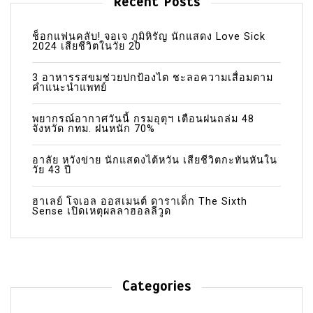
Recent Posts
ช็อกแฟนคลับ! จอเจ ภูมิหิรัญ นักแสดง Love Sick
2024 เสียชีวิตในวัย 20
3 อาหารรสขมช่วยปกป้องไต ชะลอความเสื่อมตาม
คำแนะนำแพทย์
พยากรณ์อากาศวันนี้ กรมอุตุฯ เตือนฝนถล่ม 48
จังหวัด กทม. ฝนหนัก 70%
อาลัย หวังข่าย นักแสดงไต้หวัน เสียชีวิตกะทันหันใน
วัย 43 ปี
ฮาเลย์ โจเอล ออสเมนต์ ดาราเด็ก The Sixth
Sense เปิดเหตุผลลาฮอลลีวูด
Categories