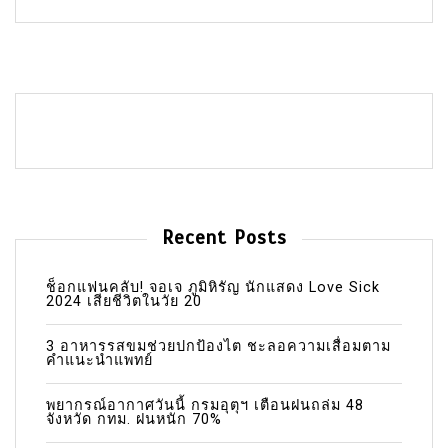
Recent Posts
ช็อกแฟนคลับ! จอเจ ภูมิหิรัญ นักแสดง Love Sick
2024 เสียชีวิตในวัย 20
3 อาหารรสขมช่วยปกป้องไต ชะลอความเสื่อมตาม
คำแนะนำแพทย์
พยากรณ์อากาศวันนี้ กรมอุตุฯ เตือนฝนถล่ม 48
จังหวัด กทม. ฝนหนัก 70%