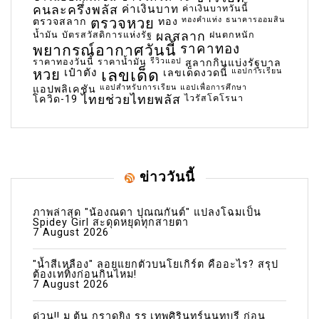
คนละครึ่งพลัส
ค่าเงินบาท
ค่าเงินบาทวันนี้
ตรวจหวย
ทองคำแท่ง
ธนาคารออมสิน
ตรวจสลาก
ทอง
น้ำมัน
บัตรสวัสดิการแห่งรัฐ
ผลสลาก
ฝนตกหนัก
พยากรณ์อากาศวันนี้
ราคาทอง
ราคาทองวันนี้
ราคาน้ำมัน
รีวิวแอป
สลากกินแบ่งรัฐบาล
เลขเด็ด
หวย
เป๋าตัง
แอปการเรียน
เลขเด็ดงวดนี้
แอปสำหรับการเรียน
แอปเพื่อการศึกษา
แอปพลิเคชัน
ไทยช่วยไทยพลัส
ไวรัสโคโรนา
โควิด-19
ข่าววันนี้
ภาพล่าสุด "น้องณดา ปุณณกันต์" แปลงโฉมเป็น
Spidey Girl สะดุดหยุดทุกสายตา
7 August 2026
"น้ำสีเหลือง" ลอยแยกตัวบนโยเกิร์ต คืออะไร? สรุป
ต้องเททิ้งก่อนกินไหม!
7 August 2026
ด่วน!! ม.ต้น กราดยิง รร.เทพศิรินทร์นนทบุรี ก่อน