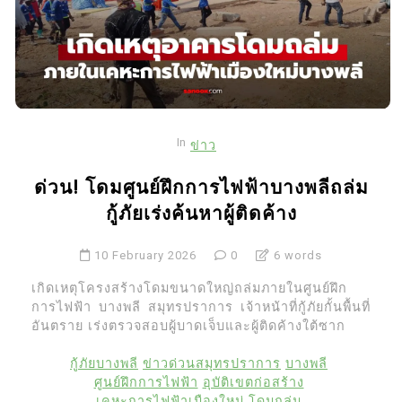
In
ข่าว
ด่วน! โดมศูนย์ฝึกการไฟฟ้าบางพลีถล่ม
กู้ภัยเร่งค้นหาผู้ติดค้าง
10 February 2026
0
6 words
เกิดเหตุโครงสร้างโดมขนาดใหญ่ถล่มภายในศูนย์ฝึก
การไฟฟ้า บางพลี สมุทรปราการ เจ้าหน้าที่กู้ภัยกั้นพื้นที่
อันตราย เร่งตรวจสอบผู้บาดเจ็บและผู้ติดค้างใต้ซาก
กู้ภัยบางพลี
ข่าวด่วนสมุทรปราการ
บางพลี
ศูนย์ฝึกการไฟฟ้า
อุบัติเขตก่อสร้าง
เคหะการไฟฟ้าเมืองใหม่
โดมถล่ม