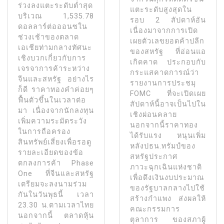
ร่วงลงแตะระดับตํ่าสุด
แตะระดับสูงสุดใน
บริเวณ 1,535.78
รอบ 2 สัปดาห์อัน
ดอลลาร์ต่อออนซใน
เนื่องมาจากการเปิด
ช่วงเช้าของตลาด
เผยตัวเลขยอดค้าปลีก
เอเชียท่ามกลางทัศนะ
ของสหรัฐ ที่อ่อนแอ
เชิงบวกเกี่ยวกับการ
เกิดคาด ประกอบกับ
เจรจาการค้าระหว่าง
กระแสคาดการณ์ว่า
จีนและสหรัฐ อย่างไร
รายงานการประชมุ
ก็ดี ราคาทองคําค่อยๆ
FOMC ที่จะเปิดเผย
ฟื้นตัวขึ้นในเวลาต่อ
สัปดาห์นี้อาจเป็นไปใน
มา เนื่องจากนักลงทุน
เชิงผ่อนคลาย
เพิ่มความระมัดระวัง
นอกจากนี้ราคาทอง
ในการถือครอง
ได้รับแรง หนุนเพิ่ม
สินทรัพย์เสี่ยงเพื่อรอดู
หลังปธน.ทรัมป์ของ
รายละเอียดของข้อ
สหรัฐประกาศ
ตกลงการค้า Phase
ภาวะฉุกเฉินแห่งชาติ
One ที่จีนและสหรัฐ
เพื่อดึงเงินงบประมาณ
เตรียมจะลงนามร่วม
ของรัฐบาลกลางไปใช้
กันในวันพุธนี้ เวลา
สร้างกําแพง ส่งผลให้
23.30 น.ตามเวลาไทย
คณะกรรมการ
นอกจากนี้ ตลาดหุ้น
ตุลาการ ของสภาผู้