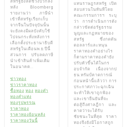
สหรัฐยังลดช่วงบวกลง
แทนราษฎรสหรัฐ เปิด
หลัง Bloomberg
สอบสวนในทันทีโดย
รายงานว่า ภาษีนํา
คณะกรรมการฯ ระบุ
เข้าที่สหรัฐเรียกเก็บ
ว่า การดําเนินการดัง
จากจีนในปัจจุบันนั้น
กล่าวขัดต่อรัฐธรรม
จะยังคงมีผลบังคับใช้
นูญและกฏหมายของ
ไปจนกระทั่งหลังการ
สหรัฐ ซึ่งกดดัน
เลือกตั้งประธานาธิบดี
ดอลลาร์และหนุน
สหรัฐในเดือนพ.ย.ปีนี้
ราคาทองคำอย่างไร
ส่วนการ ปรับลดภาษี
ก็ตามราคาทองคํายัง
นําเข้าสินค้าเพิ่มเติม
ปรับตัวขึ้นได้ในกร
ในอนาคต...
อบจํากัด เนื่องจากป
ธน.ทรัมป์คาดการณ์
ข่าวทอง
ก่อนหน้านี้แล้วว่า การ
ข่าวราคาทอง
ประกาศภาวะฉุกเฉิน
ซื้อทอง
ทอง
ทองคำ
จะทําให้เขาถูกฟ้อง
ทองคำแท่ง
และเขายืนยันที่จะ
ทองรูปพรรณ
ต่อสู้ถึงศาลฎีกา และ
ราคาทอง
คาดว่าจะได้รับ
ราคาทองย้อนหลัง
ชัยชนะในที่สุด ราคา
ราคาทองวันนี้
ทองจึงยังมีโอกาสถูก