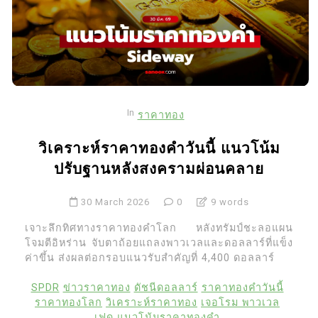
In
ราคาทอง
วิเคราะห์ราคาทองคำวันนี้ แนวโน้ม
ปรับฐานหลังสงครามผ่อนคลาย
30 March 2026
0
9 words
เจาะลึกทิศทางราคาทองคำโลก หลังทรัมป์ชะลอแผน
โจมตีอิหร่าน จับตาถ้อยแถลงพาวเวลและดอลลาร์ที่แข็ง
ค่าขึ้น ส่งผลต่อกรอบแนวรับสำคัญที่ 4,400 ดอลลาร์
SPDR
ข่าวราคาทอง
ดัชนีดอลลาร์
ราคาทองคำวันนี้
ราคาทองโลก
วิเคราะห์ราคาทอง
เจอโรม พาวเวล
เฟด
แนวโน้มราคาทองคำ