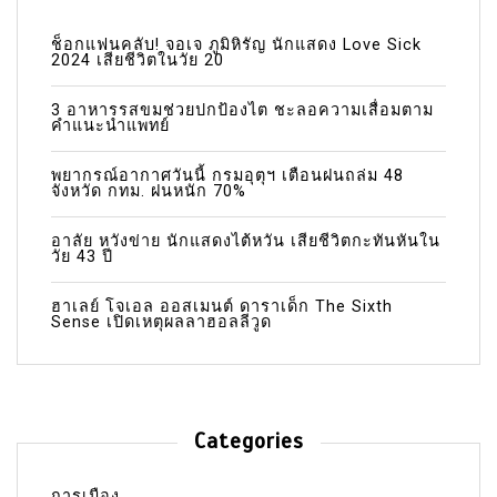
ช็อกแฟนคลับ! จอเจ ภูมิหิรัญ นักแสดง Love Sick
2024 เสียชีวิตในวัย 20
3 อาหารรสขมช่วยปกป้องไต ชะลอความเสื่อมตาม
คำแนะนำแพทย์
พยากรณ์อากาศวันนี้ กรมอุตุฯ เตือนฝนถล่ม 48
จังหวัด กทม. ฝนหนัก 70%
อาลัย หวังข่าย นักแสดงไต้หวัน เสียชีวิตกะทันหันใน
วัย 43 ปี
ฮาเลย์ โจเอล ออสเมนต์ ดาราเด็ก The Sixth
Sense เปิดเหตุผลลาฮอลลีวูด
Categories
การเมือง