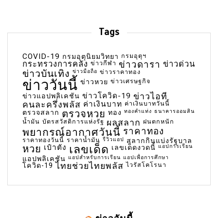
Tags
COVID-19
กรมอุตุฯ
กรมอุตุนิยมวิทยา
กระทรวงการคลัง
ข่าวกีฬา
ข่าวดารา
ข่าวด่วน
ข่าวบันเทิง
ข่าวมือถือ
ข่าวราคาทอง
ข่าววันนี้
ข่าวเศรษฐกิจ
ข่าวหวย
ข่าวโควิด-19
ข่าวไอที
ข่าวแอปพลิเคชัน
คนละครึ่งพลัส
ค่าเงินบาท
ค่าเงินบาทวันนี้
ตรวจหวย
ทองคำแท่ง
ธนาคารออมสิน
ตรวจสลาก
ทอง
น้ำมัน
บัตรสวัสดิการแห่งรัฐ
ผลสลาก
ฝนตกหนัก
พยากรณ์อากาศวันนี้
ราคาทอง
ราคาทองวันนี้
ราคาน้ำมัน
รีวิวแอป
สลากกินแบ่งรัฐบาล
เลขเด็ด
หวย
เป๋าตัง
แอปการเรียน
เลขเด็ดงวดนี้
แอปสำหรับการเรียน
แอปเพื่อการศึกษา
แอปพลิเคชัน
ไทยช่วยไทยพลัส
ไวรัสโคโรนา
โควิด-19