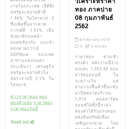
วิเคราะห์ราคา
ผลิตภัณฑ์มวลรวม
ภายในประเทศ (จีดีพี)
ทอง ภาคบ่าย
สหรัฐจะขยายตัวที่
08 กุมภาพันธ์
1.36% ในไตรมาส 2
ซึ่งเพิ่มขึ้นจากคาด
2562
การณ์ที่ 1.01% เมื่อ
สัปดาห์ก่อนหน้า
8 February 2019
สอดคล้องกับ แบบจํา
0
6 words
ลองคาดการณ์
GDPNow ของเฟด
ราคาทอง ช่วงเช้า
สาขาแอตแลนตา
ทรงตัว หลังวานนี้ร่วง
ประเมินว่า เศรษฐกิจ
ลงแตะ 1,302.40 ดออ
สหรัฐจะขยายตัวใน
ลาร์ต่อออนซ์ ใน
อัตรารายปี 2.1% ใน
ระหว่างวัน แต่
ไตรมาส...
สามารถฟื้นตัวขึ้นกลับ
มาปิดตลาดบริเวณ
ข่าวราคาทอง
ทอง
1,310 ดอลลาร์ต่อ
ทองคำแท่ง
ราคาทอง
ออนซ์ได้ทั้งนี้ราคา
ราคาทองวันนี้
ทองคำได้รับแรงหนุน
หลังสินทรัพย์เสี่ยง
Read out all
เผชิญแรงขาย โดย