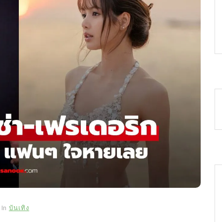
In
บันเทิง