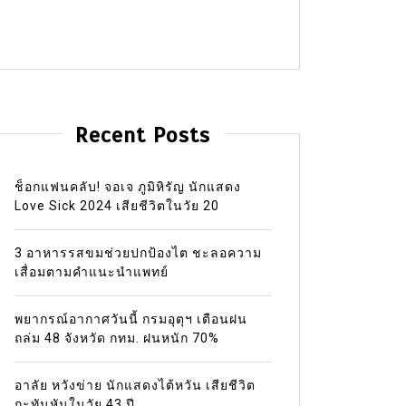
Recent Posts
ช็อกแฟนคลับ! จอเจ ภูมิหิรัญ นักแสดง
Love Sick 2024 เสียชีวิตในวัย 20
3 อาหารรสขมช่วยปกป้องไต ชะลอความ
เสื่อมตามคำแนะนำแพทย์
พยากรณ์อากาศวันนี้ กรมอุตุฯ เตือนฝน
ถล่ม 48 จังหวัด กทม. ฝนหนัก 70%
อาลัย หวังข่าย นักแสดงไต้หวัน เสียชีวิต
กะทันหันในวัย 43 ปี