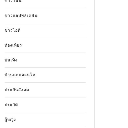
ข่าววันนี้
ข่าวแอปพลิเคชัน
ข่าวไอที
ท่องเที่ยว
บันเทิง
บ้านและคอนโด
ประกันสังคม
ประวัติ
ผู้หญิง