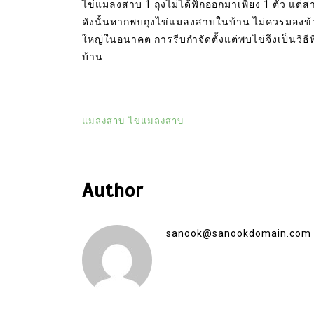
ไข่แมลงสาบ 1 ถุงไม่ได้ฟักออกมาเพียง 1 ตัว แต่สา
ดังนั้นหากพบถุงไข่แมลงสาบในบ้าน ไม่ควรมองข้า
ใหญ่ในอนาคต การรีบกำจัดตั้งแต่พบไข่จึงเป็นวิ
บ้าน
แมลงสาบ
ไข่แมลงสาบ
Author
sanook@sanookdomain.com