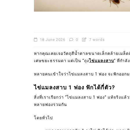
18 June 2026
0
7 words
หากคุณเคยเจอวัตถุสีน้ำตาลขนาดเล็กคล้ายเมล็ดถั่วติ
เศษขยะธรรมดา แต่เป็น “ถุง
ไข่แมลงสาบ
” ที่กำ
หลายคนเข้าใจว่าไข่แมลงสาบ 1 ฟอง จะฟักออกมาเ
ไข่แมลงสาบ 1 ฟอง ฟักได้กี่ตัว?
สิ่งที่เราเรียกว่า “ไข่แมลงสาบ 1 ฟอง” แท้จริงแล้ว
หลายฟองรวมกัน
โดยทั่วไป