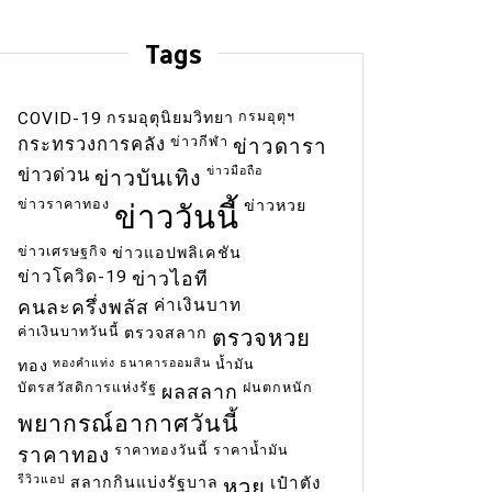
Tags
กรมอุตุฯ
COVID-19
กรมอุตุนิยมวิทยา
ข่าวกีฬา
กระทรวงการคลัง
ข่าวดารา
ข่าวมือถือ
ข่าวด่วน
ข่าวบันเทิง
ข่าวราคาทอง
ข่าวหวย
ข่าววันนี้
ข่าวเศรษฐกิจ
ข่าวแอปพลิเคชัน
ข่าวโควิด-19
ข่าวไอที
ค่าเงินบาท
คนละครึ่งพลัส
ค่าเงินบาทวันนี้
ตรวจสลาก
ตรวจหวย
ทองคำแท่ง
ธนาคารออมสิน
น้ำมัน
ทอง
บัตรสวัสดิการแห่งรัฐ
ฝนตกหนัก
ผลสลาก
พยากรณ์อากาศวันนี้
ราคาทองวันนี้
ราคาน้ำมัน
ราคาทอง
รีวิวแอป
สลากกินแบ่งรัฐบาล
เป๋าตัง
หวย