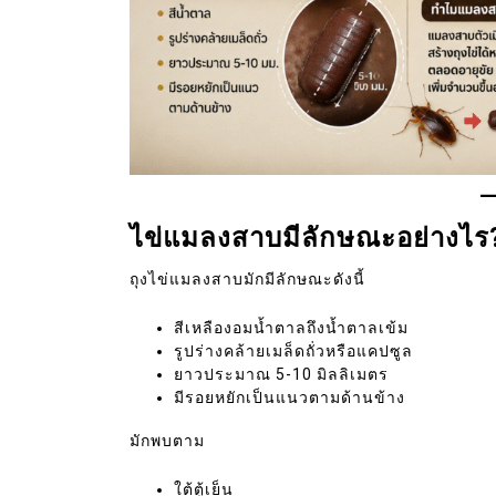
ไข่แมลงสาบมีลักษณะอย่างไร
ถุงไข่แมลงสาบมักมีลักษณะดังนี้
สีเหลืองอมน้ำตาลถึงน้ำตาลเข้ม
รูปร่างคล้ายเมล็ดถั่วหรือแคปซูล
ยาวประมาณ 5-10 มิลลิเมตร
มีรอยหยักเป็นแนวตามด้านข้าง
มักพบตาม
ใต้ตู้เย็น