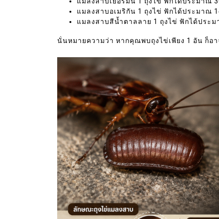
แมลงสาบเยอรมัน 1 ถุงไข่ ฟักได้ประมาณ 3
แมลงสาบอเมริกัน 1 ถุงไข่ ฟักได้ประมาณ 1
แมลงสาบสีน้ำตาลลาย 1 ถุงไข่ ฟักได้ประม
นั่นหมายความว่า หากคุณพบถุงไข่เพียง 1 อัน ก็