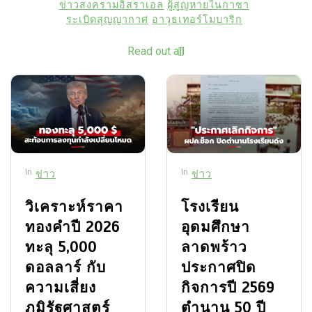
ข่าวสงครามอิสราเอล
ผู้สูญหายในกาซา
ระเบิดสุญญากาศ
อาวุธเทอร์โมบาริก
Read out all
In
In
ข่าว
ข่าว
วิเคราะห์ราคา
โรงเรียน
ทองคำปี 2026
อุดมศึกษา
ทะลุ 5,000
ลาดพร้าว
ดอลลาร์ กับ
ประกาศปิด
ความเสี่ยง
กิจการปี 2569
ภูมิรัฐศาสตร์
ตำนาน 50 ปี