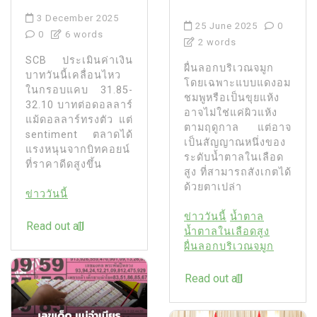
3 December 2025
25 June 2025
0
0
6 words
2 words
SCB ประเมินค่าเงิน
ผื่นลอกบริเวณจมูก
บาทวันนี้เคลื่อนไหว
โดยเฉพาะแบบแดงอม
ในกรอบแคบ 31.85-
ชมพูหรือเป็นขุยแห้ง
32.10 บาทต่อดอลลาร์
อาจไม่ใช่แค่ผิวแห้ง
แม้ดอลลาร์ทรงตัว แต่
ตามฤดูกาล แต่อาจ
sentiment ตลาดได้
เป็นสัญญาณหนึ่งของ
แรงหนุนจากบิทคอยน์
ระดับน้ำตาลในเลือด
ที่ราคาดีดสูงขึ้น
สูง ที่สามารถสังเกตได้
ด้วยตาเปล่า
ข่าววันนี้
ข่าววันนี้
น้ำตาล
Read out all
น้ำตาลในเลือดสูง
ผื่นลอกบริเวณจมูก
Read out all