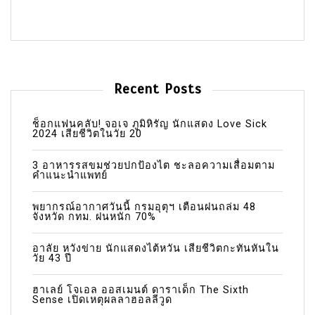
Recent Posts
ช็อกแฟนคลับ! จอเจ ภูมิหิรัญ นักแสดง Love Sick
2024 เสียชีวิตในวัย 20
3 อาหารรสขมช่วยปกป้องไต ชะลอความเสื่อมตาม
คำแนะนำแพทย์
พยากรณ์อากาศวันนี้ กรมอุตุฯ เตือนฝนถล่ม 48
จังหวัด กทม. ฝนหนัก 70%
อาลัย หวังข่าย นักแสดงไต้หวัน เสียชีวิตกะทันหันใน
วัย 43 ปี
ฮาเลย์ โจเอล ออสเมนต์ ดาราเด็ก The Sixth
Sense เปิดเหตุผลลาฮอลลีวูด