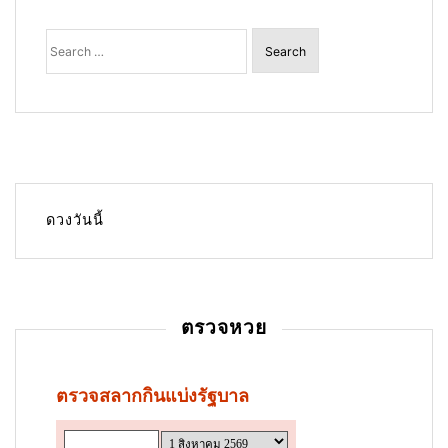
t
Search
for:
s
p
a
g
i
n
ดวงวันนี้
a
t
i
ตรวจหวย
o
n