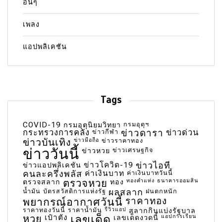
อื่นๆ
เพลง
แอปพลิเคชัน
Tags
COVID-19
กรมอุตุฯ
กรมอุตุนิยมวิทยา
กระทรวงการคลัง
ข่าวกีฬา
ข่าวดารา
ข่าวด่วน
ข่าวบันเทิง
ข่าวมือถือ
ข่าวราคาทอง
ข่าววันนี้
ข่าวเศรษฐกิจ
ข่าวหวย
ข่าวโควิด-19
ข่าวไอที
ข่าวแอปพลิเคชัน
คนละครึ่งพลัส
ค่าเงินบาท
ค่าเงินบาทวันนี้
ตรวจหวย
ทองคำแท่ง
ธนาคารออมสิน
ตรวจสลาก
ทอง
น้ำมัน
บัตรสวัสดิการแห่งรัฐ
ผลสลาก
ฝนตกหนัก
พยากรณ์อากาศวันนี้
ราคาทอง
ราคาทองวันนี้
ราคาน้ำมัน
รีวิวแอป
สลากกินแบ่งรัฐบาล
เลขเด็ด
หวย
เป๋าตัง
แอปการเรียน
เลขเด็ดงวดนี้