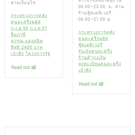
ทั่วไปใช้สิทธิได้ทุกวัน
ตามเงื่อนไข
06.00–23.00 น. ส่วน
ร้านฟู้ดเดลิเวอรี
กระทรวงการคลัง
06.00–21.00 น.
คนละครึ่งพลัส
ภ.ง.ด.90
ภ.ง.ด.91
กระทรวงการคลัง
ยื่นภาษี
คนละครึ่งพลัส
ลวรณ แสงสนิท
ฟู้ดเดลิเวอรี
สิทธิ 2400 บาท
รับเงินคนละครึ่ง
เป๋าตัง
โครงการรัฐ
ร้านค้าถุงเงิน
ลงทะเบียนคนละครึ่ง
Read out all
เป๋าตัง
Read out all