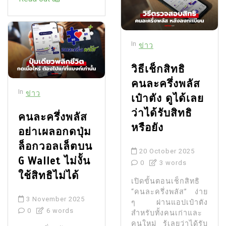
In
ข่าว
วิธีเช็กสิทธิ
คนละครึ่งพลัส
In
ข่าว
เป๋าตัง ดูได้เลย
ว่าได้รับสิทธิ
คนละครึ่งพลัส
หรือยัง
อย่าเผลอกดปุ่ม
ล็อกวอลเล็ตบน
20 October 2025
G Wallet ไม่งั้น
0
3 words
ใช้สิทธิไม่ได้
เปิดขั้นตอนเช็กสิทธิ
“คนละครึ่งพลัส” ง่าย
3 November 2025
ๆ ผ่านแอปเป๋าตัง
0
6 words
สำหรับทั้งคนเก่าและ
คนใหม่ รู้เลยว่าได้รับ