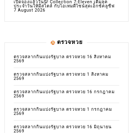
เปิดจองแล้ววันนี้! Collection 7-Eleven เติมลุค
ประจำวันให้มีสไตล์ กับไอเทมดีไซน์สุดเอ็กซ์คลูซีฟ
7 August 2026
ตรวจหวย
ตรวจสลากกินแบ่งรัฐบาล ตรวจหวย 16 สิงหาคม
2569
ตรวจสลากกินแบ่งรัฐบาล ตรวจหวย 1 สิงหาคม
2569
ตรวจสลากกินแบ่งรัฐบาล ตรวจหวย 16 กรกฎาคม
2569
ตรวจสลากกินแบ่งรัฐบาล ตรวจหวย 1 กรกฎาคม
2569
ตรวจสลากกินแบ่งรัฐบาล ตรวจหวย 16 มิถุนายน
2569