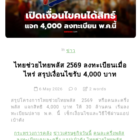
In
ข่าว
ไทยช่วยไทยพลัส 2569 ลงทะเบียนเมื่อ
ไหร่ สรุปเงื่อนไขรับ 4,000 บาท
6 May 2026
0
2 words
สรุปโครงการไทยช่วยไทยพลัส 2569 หรือคนละครึ่ง
พลัส แจกสิทธิ 4,000 บาท ให้ 30 ล้านคน เริ่มลง
ทะเบียนปลาย พ.ค. นี้ เช็กเงื่อนไขและวิธีใช้ผ่านแอป
เป๋าตัง
กระทรวงการคลัง
ข่าวเศรษฐกิจวันนี้
คนละครึ่งพลัส
ลงทะเบียนคนละครึ่ง
แอปเป๋าตัง
ไทยช่วยไทยพลัส