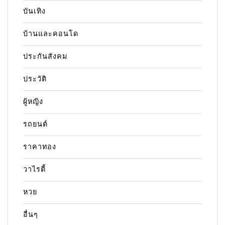
บันเทิง
บ้านและคอนโด
ประกันสังคม
ประวัติ
ผู้หญิง
รถยนต์
ราคาทอง
วาไรตี้
หวย
อื่นๆ