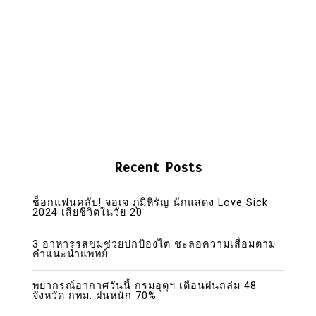
Recent Posts
ช็อกแฟนคลับ! จอเจ ภูมิหิรัญ นักแสดง Love Sick
2024 เสียชีวิตในวัย 20
3 อาหารรสขมช่วยปกป้องไต ชะลอความเสื่อมตาม
คำแนะนำแพทย์
พยากรณ์อากาศวันนี้ กรมอุตุฯ เตือนฝนถล่ม 48
จังหวัด กทม. ฝนหนัก 70%