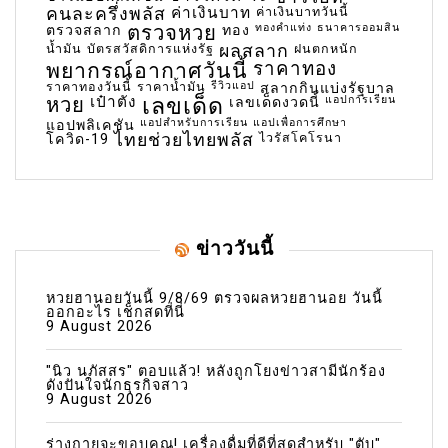
คนละครึ่งพลัส
ค่าเงินบาท
ค่าเงินบาทวันนี้
ตรวจหวย
ทองคำแท่ง
ธนาคารออมสิน
ตรวจสลาก
ทอง
น้ำมัน
บัตรสวัสดิการแห่งรัฐ
ผลสลาก
ฝนตกหนัก
พยากรณ์อากาศวันนี้
ราคาทอง
ราคาทองวันนี้
ราคาน้ำมัน
รีวิวแอป
สลากกินแบ่งรัฐบาล
เลขเด็ด
หวย
เป๋าตัง
แอปการเรียน
เลขเด็ดงวดนี้
แอปสำหรับการเรียน
แอปเพื่อการศึกษา
แอปพลิเคชัน
ไทยช่วยไทยพลัส
ไวรัสโคโรนา
โควิด-19
ข่าววันนี้
หวยฮานอยวันนี้ 9/8/69 ตรวจผลหวยฮานอย วันนี้
ออกอะไร เช็กสดที่นี่
9 August 2026
"นิว นภัสสร" ตอบแล้ว! หลังถูกโยงข่าวสามีนักร้อง
ดังปันใจนักธุรกิจสาว
9 August 2026
ร่างกายจะขอบคุณ! เครื่องดื่มที่ดีที่สุดสำหรับ "ตับ"