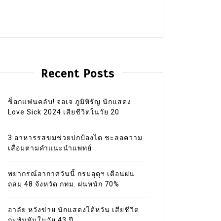
Recent Posts
ช็อกแฟนคลับ! จอเจ ภูมิหิรัญ นักแสดง
Love Sick 2024 เสียชีวิตในวัย 20
3 อาหารรสขมช่วยปกป้องไต ชะลอความ
เสื่อมตามคำแนะนำแพทย์
พยากรณ์อากาศวันนี้ กรมอุตุฯ เตือนฝน
ถล่ม 48 จังหวัด กทม. ฝนหนัก 70%
อาลัย หวังข่าย นักแสดงไต้หวัน เสียชีวิต
กะทันหันในวัย 43 ปี