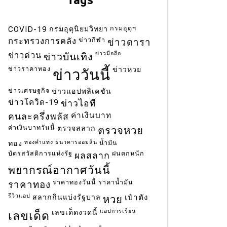
กรมอุตุฯ
COVID-19
กรมอุตุนิยมวิทยา
ข่าวกีฬา
กระทรวงการคลัง
ข่าวดารา
ข่าวมือถือ
ข่าวด่วน
ข่าวบันเทิง
ข่าวราคาทอง
ข่าวหวย
ข่าววันนี้
ข่าวเศรษฐกิจ
ข่าวแอปพลิเคชัน
ข่าวโควิด-19
ข่าวไอที
ค่าเงินบาท
คนละครึ่งพลัส
ค่าเงินบาทวันนี้
ตรวจสลาก
ตรวจหวย
ทองคำแท่ง
ธนาคารออมสิน
น้ำมัน
ทอง
บัตรสวัสดิการแห่งรัฐ
ฝนตกหนัก
ผลสลาก
พยากรณ์อากาศวันนี้
ราคาทองวันนี้
ราคาน้ำมัน
ราคาทอง
รีวิวแอป
สลากกินแบ่งรัฐบาล
เป๋าตัง
หวย
แอปการเรียน
เลขเด็ดงวดนี้
เลขเด็ด