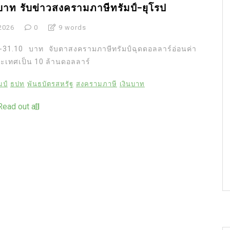
 บาท รับข่าวสงครามภาษีทรัมป์-ยุโรป
2026
0
9 words
80-31.10 บาท จับตาสงครามภาษีทรัมป์ฉุดดอลลาร์อ่อนค่า
ะเทศเป็น 10 ล้านดอลลาร์
มป์
ธปท
พันธบัตรสหรัฐ
สงครามภาษี
เงินบาท
Read out all