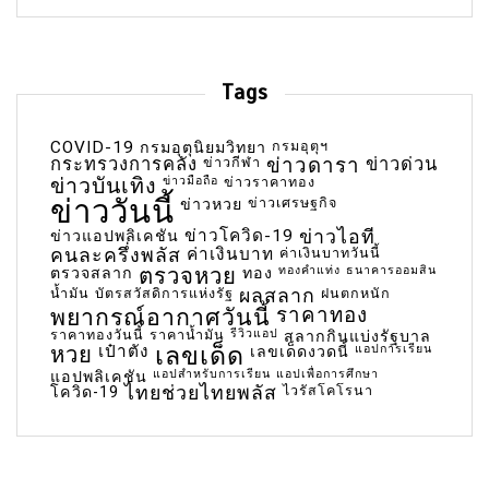
Tags
COVID-19
กรมอุตุฯ
กรมอุตุนิยมวิทยา
กระทรวงการคลัง
ข่าวกีฬา
ข่าวดารา
ข่าวด่วน
ข่าวบันเทิง
ข่าวมือถือ
ข่าวราคาทอง
ข่าววันนี้
ข่าวเศรษฐกิจ
ข่าวหวย
ข่าวโควิด-19
ข่าวไอที
ข่าวแอปพลิเคชัน
คนละครึ่งพลัส
ค่าเงินบาท
ค่าเงินบาทวันนี้
ตรวจหวย
ทองคำแท่ง
ธนาคารออมสิน
ตรวจสลาก
ทอง
น้ำมัน
บัตรสวัสดิการแห่งรัฐ
ผลสลาก
ฝนตกหนัก
พยากรณ์อากาศวันนี้
ราคาทอง
ราคาทองวันนี้
ราคาน้ำมัน
รีวิวแอป
สลากกินแบ่งรัฐบาล
เลขเด็ด
หวย
เป๋าตัง
แอปการเรียน
เลขเด็ดงวดนี้
แอปสำหรับการเรียน
แอปเพื่อการศึกษา
แอปพลิเคชัน
ไทยช่วยไทยพลัส
ไวรัสโคโรนา
โควิด-19