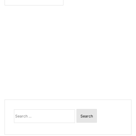
Search
for: