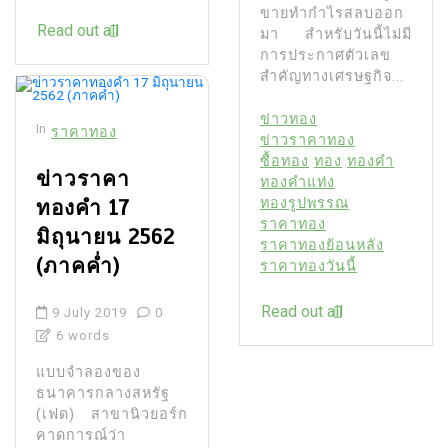
ขายทํากําไรสลบออก
Read out all
มา สําหรับวันนี้ไม่มี
การประกาศตัวเลข
สำคัญทางเศรษฐกิจ...
ข่าวทอง
In
ราคาทอง
ข่าวราคาทอง
ซื้อทอง
ทอง
ทองคำ
ข่าวราคา
ทองคำแท่ง
ทองคำ 17
ทองรูปพรรณ
ราคาทอง
มิถุนายน 2562
ราคาทองย้อนหลัง
(ภาคค่ำ)
ราคาทองวันนี้
Read out all
9 July 2019
0
6 words
แบบจําลองของ
ธนาคารกลางสหรัฐ
(เฟด) สาขานิวยอร์ก
คาดการณ์ว่า