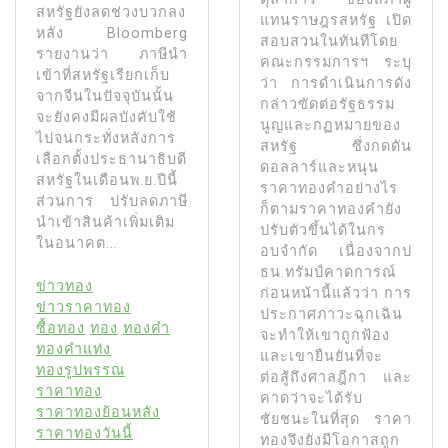
สหรัฐยังลดช่วงบวกลง
แทนราษฎรสหรัฐ เปิด
หลัง Bloomberg
สอบสวนในทันทีโดย
รายงานว่า ภาษีนํา
คณะกรรมการฯ ระบุ
เข้าที่สหรัฐเรียกเก็บ
ว่า การดําเนินการดัง
จากจีนในปัจจุบันนั้น
กล่าวขัดต่อรัฐธรรม
จะยังคงมีผลบังคับใช้
นูญและกฏหมายของ
ไปจนกระทั่งหลังการ
สหรัฐ ซึ่งกดดัน
เลือกตั้งประธานาธิบดี
ดอลลาร์และหนุน
สหรัฐในเดือนพ.ย.ปีนี้
ราคาทองคำอย่างไร
ส่วนการ ปรับลดภาษี
ก็ตามราคาทองคํายัง
นําเข้าสินค้าเพิ่มเติม
ปรับตัวขึ้นได้ในกร
ในอนาคต...
อบจํากัด เนื่องจากป
ธน.ทรัมป์คาดการณ์
ข่าวทอง
ก่อนหน้านี้แล้วว่า การ
ข่าวราคาทอง
ประกาศภาวะฉุกเฉิน
ซื้อทอง
ทอง
ทองคำ
จะทําให้เขาถูกฟ้อง
ทองคำแท่ง
และเขายืนยันที่จะ
ทองรูปพรรณ
ต่อสู้ถึงศาลฎีกา และ
ราคาทอง
คาดว่าจะได้รับ
ราคาทองย้อนหลัง
ชัยชนะในที่สุด ราคา
ราคาทองวันนี้
ทองจึงยังมีโอกาสถูก