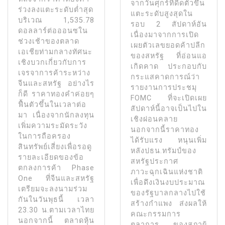
จากวันศุกร์ที่ดีดตัวขึ้น
ร่วงลงแตะระดับตํ่าสุด
แตะระดับสูงสุดใน
บริเวณ 1,535.78
รอบ 2 สัปดาห์อัน
ดอลลาร์ต่อออนซใน
เนื่องมาจากการเปิด
ช่วงเช้าของตลาด
เผยตัวเลขยอดค้าปลีก
เอเชียท่ามกลางทัศนะ
ของสหรัฐ ที่อ่อนแอ
เชิงบวกเกี่ยวกับการ
เกิดคาด ประกอบกับ
เจรจาการค้าระหว่าง
กระแสคาดการณ์ว่า
จีนและสหรัฐ อย่างไร
รายงานการประชมุ
ก็ดี ราคาทองคําค่อยๆ
FOMC ที่จะเปิดเผย
ฟื้นตัวขึ้นในเวลาต่อ
สัปดาห์นี้อาจเป็นไปใน
มา เนื่องจากนักลงทุน
เชิงผ่อนคลาย
เพิ่มความระมัดระวัง
นอกจากนี้ราคาทอง
ในการถือครอง
ได้รับแรง หนุนเพิ่ม
สินทรัพย์เสี่ยงเพื่อรอดู
หลังปธน.ทรัมป์ของ
รายละเอียดของข้อ
สหรัฐประกาศ
ตกลงการค้า Phase
ภาวะฉุกเฉินแห่งชาติ
One ที่จีนและสหรัฐ
เพื่อดึงเงินงบประมาณ
เตรียมจะลงนามร่วม
ของรัฐบาลกลางไปใช้
กันในวันพุธนี้ เวลา
สร้างกําแพง ส่งผลให้
23.30 น.ตามเวลาไทย
คณะกรรมการ
นอกจากนี้ ตลาดหุ้น
ตุลาการ ของสภาผู้