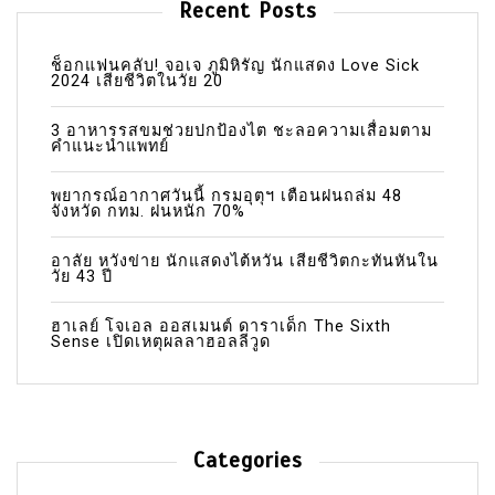
Recent Posts
ช็อกแฟนคลับ! จอเจ ภูมิหิรัญ นักแสดง Love Sick
2024 เสียชีวิตในวัย 20
3 อาหารรสขมช่วยปกป้องไต ชะลอความเสื่อมตาม
คำแนะนำแพทย์
พยากรณ์อากาศวันนี้ กรมอุตุฯ เตือนฝนถล่ม 48
จังหวัด กทม. ฝนหนัก 70%
อาลัย หวังข่าย นักแสดงไต้หวัน เสียชีวิตกะทันหันใน
วัย 43 ปี
ฮาเลย์ โจเอล ออสเมนต์ ดาราเด็ก The Sixth
Sense เปิดเหตุผลลาฮอลลีวูด
Categories