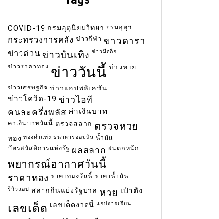
กรมอุตุฯ
COVID-19
กรมอุตุนิยมวิทยา
ข่าวกีฬา
กระทรวงการคลัง
ข่าวดารา
ข่าวมือถือ
ข่าวด่วน
ข่าวบันเทิง
ข่าวราคาทอง
ข่าวหวย
ข่าววันนี้
ข่าวเศรษฐกิจ
ข่าวแอปพลิเคชัน
ข่าวโควิด-19
ข่าวไอที
ค่าเงินบาท
คนละครึ่งพลัส
ค่าเงินบาทวันนี้
ตรวจสลาก
ตรวจหวย
ทองคำแท่ง
ธนาคารออมสิน
น้ำมัน
ทอง
บัตรสวัสดิการแห่งรัฐ
ฝนตกหนัก
ผลสลาก
พยากรณ์อากาศวันนี้
ราคาทองวันนี้
ราคาน้ำมัน
ราคาทอง
รีวิวแอป
สลากกินแบ่งรัฐบาล
เป๋าตัง
หวย
แอปการเรียน
เลขเด็ดงวดนี้
เลขเด็ด