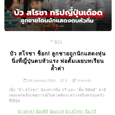
In
ข่าว
บัว สโรชา ช็อก! ลูกชายถูกนักแสดงหุ่น
นิ่งที่ญี่ปุ่นตบหัวแรง พ่อตั้มเผยบทเรียน
ล้ำค่า
28 January 2026
0
4 words
เมื่อ "บัว สโรชา" น้องสาวบีม กวี และ "ตั้ม พิพัทธ์" สามี
เผยแพร่คลิปเหตุการณ์ไม่คาดฝันระหว่างทริปครอบครัว
ที่ญี่ปุ่น
ข่าวดารา
น้องพีร์
น้องวายุ
บัว สโรชา
บีม กวี