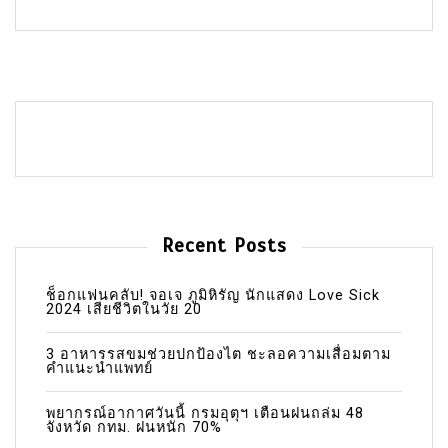
Recent Posts
ช็อกแฟนคลับ! จอเจ ภูมิหิรัญ นักแสดง Love Sick
2024 เสียชีวิตในวัย 20
3 อาหารรสขมช่วยปกป้องไต ชะลอความเสื่อมตาม
คำแนะนำแพทย์
พยากรณ์อากาศวันนี้ กรมอุตุฯ เตือนฝนถล่ม 48
จังหวัด กทม. ฝนหนัก 70%