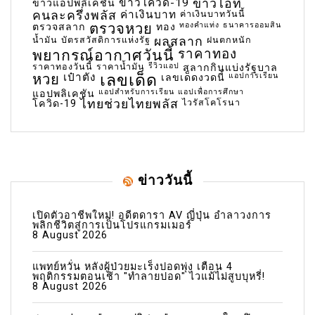
ข่าวโควิด-19
ข่าวไอที
ข่าวแอปพลิเคชัน
คนละครึ่งพลัส
ค่าเงินบาท
ค่าเงินบาทวันนี้
ตรวจหวย
ทองคำแท่ง
ธนาคารออมสิน
ตรวจสลาก
ทอง
น้ำมัน
บัตรสวัสดิการแห่งรัฐ
ผลสลาก
ฝนตกหนัก
พยากรณ์อากาศวันนี้
ราคาทอง
ราคาทองวันนี้
ราคาน้ำมัน
รีวิวแอป
สลากกินแบ่งรัฐบาล
เลขเด็ด
หวย
เป๋าตัง
แอปการเรียน
เลขเด็ดงวดนี้
แอปสำหรับการเรียน
แอปเพื่อการศึกษา
แอปพลิเคชัน
ไทยช่วยไทยพลัส
ไวรัสโคโรนา
โควิด-19
ข่าววันนี้
เปิดตัวอาชีพใหม่! อดีตดารา AV ญี่ปุ่น อำลาวงการ
พลิกชีวิตสู่การเป็นโปรแกรมเมอร์
8 August 2026
แพทย์หวั่น หลังผู้ป่วยมะเร็งปอดพุ่ง เตือน 4
พฤติกรรมตอนเช้า "ทำลายปอด" ไวแม้ไม่สูบบุหรี่!
8 August 2026