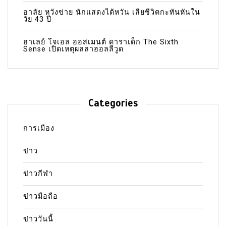
อาลัย หวังข่าย นักแสดงไต้หวัน เสียชีวิตกะทันหันใน
วัย 43 ปี
ฮาเลย์ โจเอล ออสเมนต์ ดาราเด็ก The Sixth
Sense เปิดเหตุผลลาฮอลลีวูด
Categories
การเมือง
ข่าว
ข่าวกีฬา
ข่าวมือถือ
ข่าววันนี้