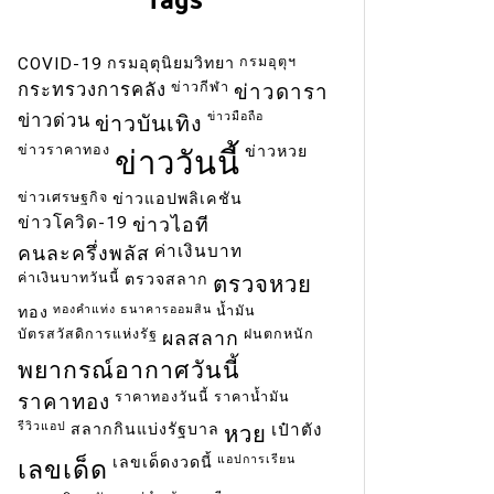
กรมอุตุฯ
COVID-19
กรมอุตุนิยมวิทยา
ข่าวกีฬา
กระทรวงการคลัง
ข่าวดารา
ข่าวมือถือ
ข่าวด่วน
ข่าวบันเทิง
ข่าวราคาทอง
ข่าวหวย
ข่าววันนี้
ข่าวเศรษฐกิจ
ข่าวแอปพลิเคชัน
ข่าวโควิด-19
ข่าวไอที
ค่าเงินบาท
คนละครึ่งพลัส
ค่าเงินบาทวันนี้
ตรวจสลาก
ตรวจหวย
ทองคำแท่ง
ธนาคารออมสิน
น้ำมัน
ทอง
บัตรสวัสดิการแห่งรัฐ
ฝนตกหนัก
ผลสลาก
พยากรณ์อากาศวันนี้
ราคาทองวันนี้
ราคาน้ำมัน
ราคาทอง
รีวิวแอป
สลากกินแบ่งรัฐบาล
เป๋าตัง
หวย
แอปการเรียน
เลขเด็ดงวดนี้
เลขเด็ด