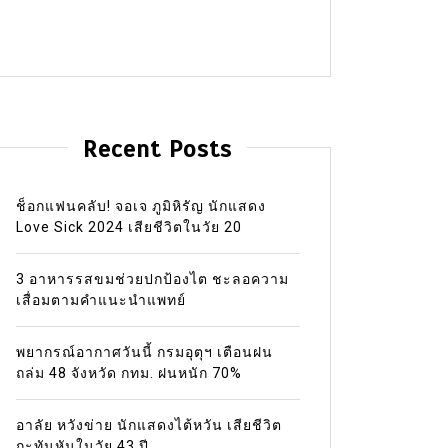
Recent Posts
ช็อกแฟนคลับ! จอเจ ภูมิหิรัญ นักแสดง
Love Sick 2024 เสียชีวิตในวัย 20
3 อาหารรสขมช่วยปกป้องไต ชะลอความ
เสื่อมตามคำแนะนำแพทย์
พยากรณ์อากาศวันนี้ กรมอุตุฯ เตือนฝน
ถล่ม 48 จังหวัด กทม. ฝนหนัก 70%
อาลัย หวังข่าย นักแสดงไต้หวัน เสียชีวิต
กะทันหันในวัย 43 ปี