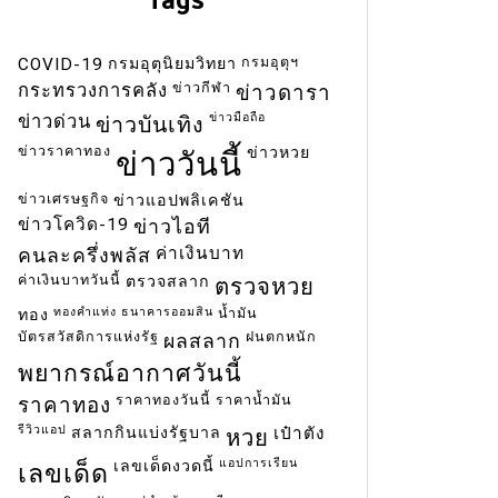
กรมอุตุฯ
COVID-19
กรมอุตุนิยมวิทยา
ข่าวกีฬา
กระทรวงการคลัง
ข่าวดารา
ข่าวมือถือ
ข่าวด่วน
ข่าวบันเทิง
ข่าวราคาทอง
ข่าวหวย
ข่าววันนี้
ข่าวเศรษฐกิจ
ข่าวแอปพลิเคชัน
ข่าวโควิด-19
ข่าวไอที
ค่าเงินบาท
คนละครึ่งพลัส
ค่าเงินบาทวันนี้
ตรวจสลาก
ตรวจหวย
ทองคำแท่ง
ธนาคารออมสิน
น้ำมัน
ทอง
บัตรสวัสดิการแห่งรัฐ
ฝนตกหนัก
ผลสลาก
พยากรณ์อากาศวันนี้
ราคาทองวันนี้
ราคาน้ำมัน
ราคาทอง
รีวิวแอป
สลากกินแบ่งรัฐบาล
เป๋าตัง
หวย
แอปการเรียน
เลขเด็ดงวดนี้
เลขเด็ด