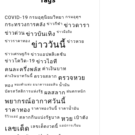
กรมอุตุฯ
COVID-19
กรมอุตุนิยมวิทยา
ข่าวกีฬา
กระทรวงการคลัง
ข่าวดารา
ข่าวมือถือ
ข่าวด่วน
ข่าวบันเทิง
ข่าวราคาทอง
ข่าวหวย
ข่าววันนี้
ข่าวเศรษฐกิจ
ข่าวแอปพลิเคชัน
ข่าวโควิด-19
ข่าวไอที
ค่าเงินบาท
คนละครึ่งพลัส
ค่าเงินบาทวันนี้
ตรวจสลาก
ตรวจหวย
ทองคำแท่ง
ธนาคารออมสิน
น้ำมัน
ทอง
บัตรสวัสดิการแห่งรัฐ
ฝนตกหนัก
ผลสลาก
พยากรณ์อากาศวันนี้
ราคาทองวันนี้
ราคาน้ำมัน
ราคาทอง
รีวิวแอป
สลากกินแบ่งรัฐบาล
เป๋าตัง
หวย
แอปการเรียน
เลขเด็ดงวดนี้
เลขเด็ด