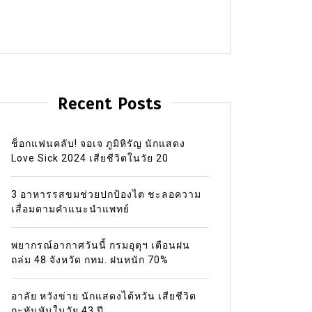
Recent Posts
ช็อกแฟนคลับ! จอเจ ภูมิหิรัญ นักแสดง
Love Sick 2024 เสียชีวิตในวัย 20
3 อาหารรสขมช่วยปกป้องไต ชะลอความ
เสื่อมตามคำแนะนำแพทย์
พยากรณ์อากาศวันนี้ กรมอุตุฯ เตือนฝน
ถล่ม 48 จังหวัด กทม. ฝนหนัก 70%
อาลัย หวังข่าย นักแสดงไต้หวัน เสียชีวิต
กะทันหันในวัย 43 ปี