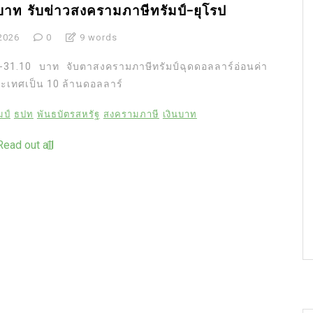
 บาท รับข่าวสงครามภาษีทรัมป์-ยุโรป
2026
0
9 words
80-31.10 บาท จับตาสงครามภาษีทรัมป์ฉุดดอลลาร์อ่อนค่า
ะเทศเป็น 10 ล้านดอลลาร์
มป์
ธปท
พันธบัตรสหรัฐ
สงครามภาษี
เงินบาท
Read out all