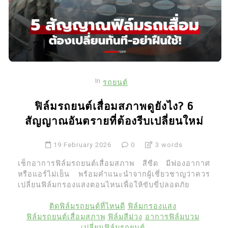
In
รถยนต์
ฟิล์มรถยนต์เสื่อมสภาพดูยังไง? 6
สัญญาณอันตรายที่ต้องรีบเปลี่ยนใหม่
19 February 2026
0
3 words
เช็กอาการฟิล์มรถยนต์เสื่อมสภาพ สีซีด มีฟองอากาศ
หรือแอร์ไม่เย็น พร้อมคำแนะนำจากผู้เชี่ยวชาญว่าควร
เปลี่ยนฟิล์มกรองแสงตอนไหนเพื่อให้ขับขี่ปลอดภัย
ติดฟิล์มรถยนต์ที่ไหนดี
ฟิล์มกรองแสง
ฟิล์มรถยนต์เสื่อมสภาพ
ฟิล์มสีม่วง
อาการฟิล์มบวม
เปลี่ยนฟิล์มรถยนต์