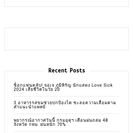
Recent Posts
ช็อกแฟนคลับ! จอเจ ภูมิหิรัญ นักแสดง Love Sick
2024 เสียชีวิตในวัย 20
3 อาหารรสขมช่วยปกป้องไต ชะลอความเสื่อมตาม
คำแนะนำแพทย์
พยากรณ์อากาศวันนี้ กรมอุตุฯ เตือนฝนถล่ม 48
จังหวัด กทม. ฝนหนัก 70%