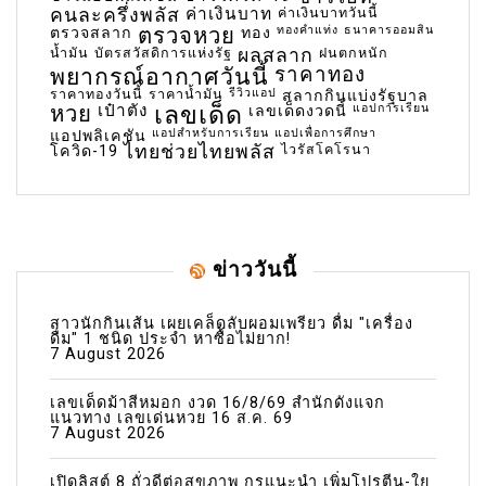
คนละครึ่งพลัส
ค่าเงินบาท
ค่าเงินบาทวันนี้
ตรวจหวย
ทองคำแท่ง
ธนาคารออมสิน
ตรวจสลาก
ทอง
น้ำมัน
บัตรสวัสดิการแห่งรัฐ
ผลสลาก
ฝนตกหนัก
พยากรณ์อากาศวันนี้
ราคาทอง
ราคาทองวันนี้
ราคาน้ำมัน
รีวิวแอป
สลากกินแบ่งรัฐบาล
เลขเด็ด
หวย
เป๋าตัง
แอปการเรียน
เลขเด็ดงวดนี้
แอปสำหรับการเรียน
แอปเพื่อการศึกษา
แอปพลิเคชัน
ไทยช่วยไทยพลัส
ไวรัสโคโรนา
โควิด-19
ข่าววันนี้
สาวนักกินเส้น เผยเคล็ดลับผอมเพรียว ดื่ม "เครื่อง
ดื่ม" 1 ชนิด ประจำ หาซื้อไม่ยาก!
7 August 2026
เลขเด็ดม้าสีหมอก งวด 16/8/69 สำนักดังแจก
แนวทาง เลขเด่นหวย 16 ส.ค. 69
7 August 2026
เปิดลิสต์ 8 ถั่วดีต่อสุขภาพ กูรูแนะนำ เพิ่มโปรตีน-ใย