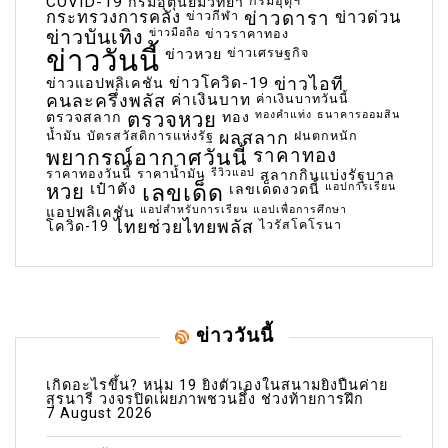
COVID-19
กรมอุตุฯ
กรมอุตุนิยมวิทยา
กระทรวงการคลัง
ข่าวกีฬา
ข่าวดารา
ข่าวด่วน
ข่าวบันเทิง
ข่าวมือถือ
ข่าวราคาทอง
ข่าววันนี้
ข่าวเศรษฐกิจ
ข่าวหวย
ข่าวโควิด-19
ข่าวไอที
ข่าวแอปพลิเคชัน
คนละครึ่งพลัส
ค่าเงินบาท
ค่าเงินบาทวันนี้
ตรวจหวย
ทองคำแท่ง
ธนาคารออมสิน
ตรวจสลาก
ทอง
น้ำมัน
บัตรสวัสดิการแห่งรัฐ
ผลสลาก
ฝนตกหนัก
พยากรณ์อากาศวันนี้
ราคาทอง
ราคาทองวันนี้
ราคาน้ำมัน
รีวิวแอป
สลากกินแบ่งรัฐบาล
เลขเด็ด
หวย
เป๋าตัง
แอปการเรียน
เลขเด็ดงวดนี้
แอปสำหรับการเรียน
แอปเพื่อการศึกษา
แอปพลิเคชัน
ไทยช่วยไทยพลัส
ไวรัสโคโรนา
โควิด-19
ข่าววันนี้
เกิดอะไรขึ้น? หนุ่ม 19 ยิงตัวเองในสนามยิงปืนค่าย
สุรนารี วงจรปิดเผยภาพชวนอึ้ง ช่วงท้ายการฝึก
7 August 2026