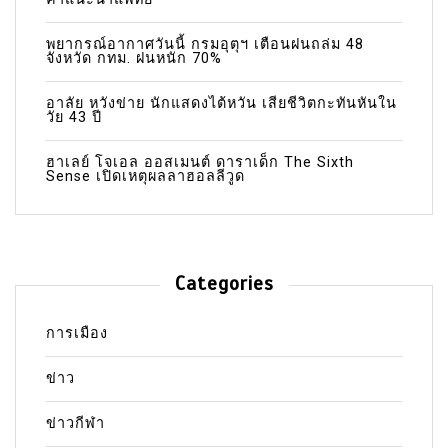
พยากรณ์อากาศวันนี้ กรมอุตุฯ เตือนฝนถล่ม 48
จังหวัด กทม. ฝนหนัก 70%
อาลัย หวังข่าย นักแสดงไต้หวัน เสียชีวิตกะทันหันใน
วัย 43 ปี
ฮาเลย์ โจเอล ออสเมนต์ ดาราเด็ก The Sixth
Sense เปิดเหตุผลลาฮอลลีวูด
Categories
การเมือง
ข่าว
ข่าวกีฬา