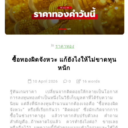
In
ราคาทอง
ซื้อทองผิดจังหวะ แก้ยังไงให้ไม่ขาดทุน
หนัก
10 April 2026
0
16 words
รู้ทันเกมราคา เปลี่ยนจากติดดอยให้กลายเป็นโอกาส
การลงทุนทองคำเป็นหนึ่งในวิธีเก็บมูลค่าที่ได้รับความ
นิยม แต่สิ่งที่นักลงทุนจำนวนมากต้องเจอคือ “ซื้อทองผิด
จังหวะ” หรือที่เรียกกันว่า “ติดดอย” ซึ่งมักเกิดจากการ
ซื้อในช่วงราคาสูง แล้วราคากลับปรับตัวลง คำถาม
สำคัญคือ…ถ้าพลาดไปแล้ว ควรทำยังไงต่อ? ขายเลย
หรือถือไว้? บทความนี้มีคำตอบแบบเข้าใจง่ายและใช้ได้