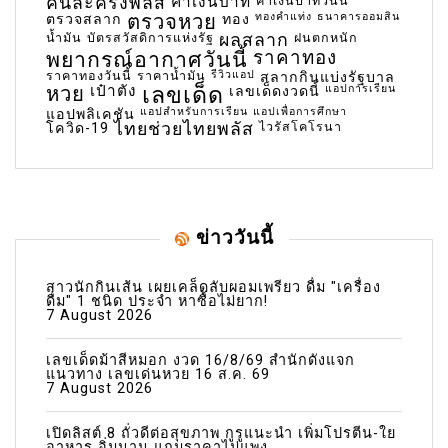
คนละครึ่งพลัส
ค่าเงินบาท
ค่าเงินบาทวันนี้
ตรวจหวย
ทองคำแท่ง
ธนาคารออมสิน
ตรวจสลาก
ทอง
น้ำมัน
บัตรสวัสดิการแห่งรัฐ
ผลสลาก
ฝนตกหนัก
พยากรณ์อากาศวันนี้
ราคาทอง
ราคาทองวันนี้
ราคาน้ำมัน
รีวิวแอป
สลากกินแบ่งรัฐบาล
เลขเด็ด
หวย
เป๋าตัง
แอปการเรียน
เลขเด็ดงวดนี้
แอปสำหรับการเรียน
แอปเพื่อการศึกษา
แอปพลิเคชัน
ไทยช่วยไทยพลัส
ไวรัสโคโรนา
โควิด-19
ข่าววันนี้
สาวนักกินเส้น เผยเคล็ดลับผอมเพรียว ดื่ม "เครื่อง
ดื่ม" 1 ชนิด ประจำ หาซื้อไม่ยาก!
7 August 2026
เลขเด็ดม้าสีหมอก งวด 16/8/69 สำนักดังแจก
แนวทาง เลขเด่นหวย 16 ส.ค. 69
7 August 2026
เปิดลิสต์ 8 ถั่วดีต่อสุขภาพ กูรูแนะนำ เพิ่มโปรตีน-ใย
อาหาร อิ่มนาน แถมราคาไม่แพง