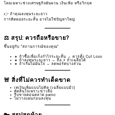
โดยเฉพาะช่วงเศรษฐกิจผันผวน เงินเฟ้อ หรือวิกฤต
👉 ถ้าคุณลงทุนระยะยาว
การติดดอยระยะสั้น อาจไม่ใช่ปัญหาใหญ่
⚖️ สรุป: ควรถือหรือขาย?
ขึ้นอยู่กับ “สถานการณ์ของคุณ”
🔸 ถ้าซื้อเพื่อเก็งกำไรระยะสั้น → ควรตั้ง Cut Loss
🔸 ถ้าลงทุนระยะยาว → ถือ + ถัวเฉลี่ยได้
🔸 ถ้าเริ่มไม่มั่นใจ → ลดพอร์ตบางส่วน
🚨 สิ่งที่ไม่ควรทำเด็ดขาด
เทเงินเพิ่มแบบไม่คิด (เฉลี่ยแบบมั่ว)
ตัดสินใจเพราะข่าวลือ
รีบขายตอนตลาด panic
ไม่วางแผนก่อนลงทุน
🔑 สรุปสุดท้าย