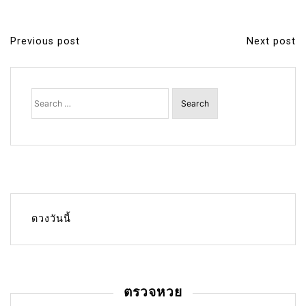
Previous post
Next post
P
o
s
Search
for:
t
n
a
v
i
g
ดวงวันนี้
a
t
i
ตรวจหวย
o