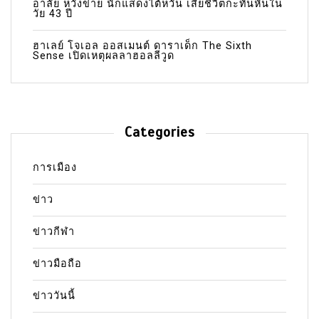
อาลัย หวังข่าย นักแสดงไต้หวัน เสียชีวิตกะทันหันใน
วัย 43 ปี
ฮาเลย์ โจเอล ออสเมนต์ ดาราเด็ก The Sixth
Sense เปิดเหตุผลลาฮอลลีวูด
Categories
การเมือง
ข่าว
ข่าวกีฬา
ข่าวมือถือ
ข่าววันนี้