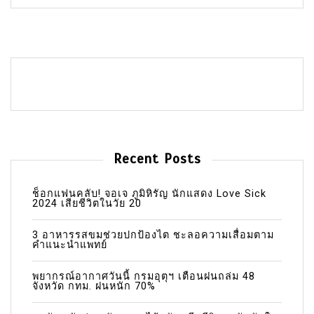
Recent Posts
ช็อกแฟนคลับ! จอเจ ภูมิหิรัญ นักแสดง Love Sick
2024 เสียชีวิตในวัย 20
3 อาหารรสขมช่วยปกป้องไต ชะลอความเสื่อมตาม
คำแนะนำแพทย์
พยากรณ์อากาศวันนี้ กรมอุตุฯ เตือนฝนถล่ม 48
จังหวัด กทม. ฝนหนัก 70%