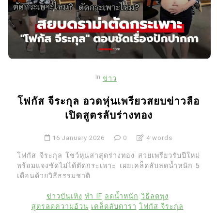
In
ข่าว
โฟกัส จีระกุล อวดหุ่นเพรียวสยบข่าวลือ
เปิดสูตรลับร่างทอง
16 January 2026
0
4 words
โฟกัส จีระกุล โชว์หุ่นล่าสุดร่างทอง สวยเพรียวรับปีใหม่
พร้อมแจงชัดไม่ได้ตัดกระเพาะ เผยเคล็ดลับลดน้ำหนัก 5
เดือนด้วยวิธีธรรมชาติ
ข่าวบันเทิง
ทำ IF
ลดน้ำหนัก
วิธีลดพุง
สูตรลดความอ้วน
เคล็ดลับดารา
โฟกัส จีระกุล