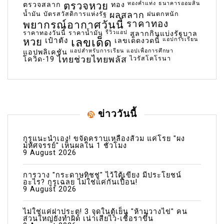
ตรวจหวย
ทองคำแท่ง
ธนาคารออมสิน
ตรวจสลาก
ทอง
น้ำมัน
บัตรสวัสดิการแห่งรัฐ
ผลสลาก
ฝนตกหนัก
พยากรณ์อากาศวันนี้
ราคาทอง
ราคาทองวันนี้
ราคาน้ำมัน
รีวิวแอป
สลากกินแบ่งรัฐบาล
เลขเด็ด
หวย
เป๋าตัง
แอปการเรียน
เลขเด็ดงวดนี้
แอปสำหรับการเรียน
แอปเพื่อการศึกษา
แอปพลิเคชัน
ไทยช่วยไทยพลัส
ไวรัสโคโรนา
โควิด-19
ข่าววันนี้
กูรูแนะนำเอง! ขจัดคราบเหลืองส้วม แค่โรย "ผง
มหัศจรรย์" เห็นผลใน 1 ชั่วโมง
9 August 2026
การวาง "กระดาษทิชชู่" ไว้ใต้เขียง มีประโยชน์
อะไร? กูรูเฉลย ไม่ใช่แค่กันเปื้อน!
9 August 2026
ไม่ใช่แค่ฝาประตู! 3 จุดในตู้เย็น "ห้ามวางไข่" คน
ส่วนใหญ่ยังทำผิด เน่าเสียไว-เชื้อราขึ้น