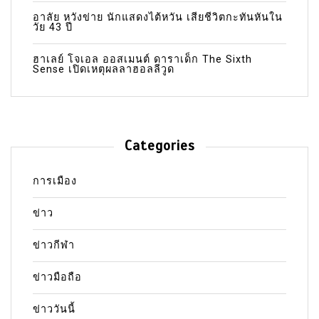
อาลัย หวังข่าย นักแสดงไต้หวัน เสียชีวิตกะทันหันใน
วัย 43 ปี
ฮาเลย์ โจเอล ออสเมนต์ ดาราเด็ก The Sixth
Sense เปิดเหตุผลลาฮอลลีวูด
Categories
การเมือง
ข่าว
ข่าวกีฬา
ข่าวมือถือ
ข่าววันนี้