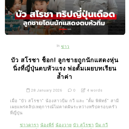
In
ข่าว
บัว สโรชา ช็อก! ลูกชายถูกนักแสดงหุ่น
นิ่งที่ญี่ปุ่นตบหัวแรง พ่อตั้มเผยบทเรียน
ล้ำค่า
28 January 2026
0
4 words
เมื่อ "บัว สโรชา" น้องสาวบีม กวี และ "ตั้ม พิพัทธ์" สามี
เผยแพร่คลิปเหตุการณ์ไม่คาดฝันระหว่างทริปครอบครัว
ที่ญี่ปุ่น
ข่าวดารา
น้องพีร์
น้องวายุ
บัว สโรชา
บีม กวี