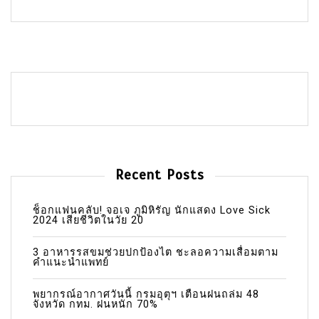
Recent Posts
ช็อกแฟนคลับ! จอเจ ภูมิหิรัญ นักแสดง Love Sick
2024 เสียชีวิตในวัย 20
3 อาหารรสขมช่วยปกป้องไต ชะลอความเสื่อมตาม
คำแนะนำแพทย์
พยากรณ์อากาศวันนี้ กรมอุตุฯ เตือนฝนถล่ม 48
จังหวัด กทม. ฝนหนัก 70%