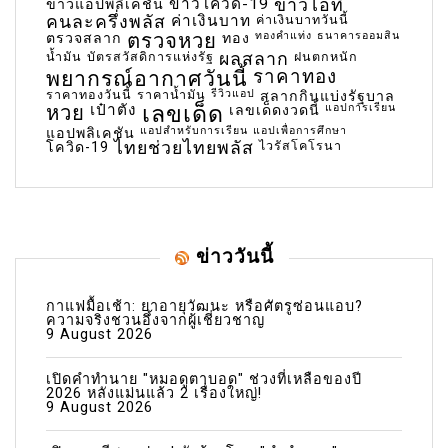
ข่าวโควิด-19
ข่าวไอที
ข่าวแอปพลิเคชัน
คนละครึ่งพลัส
ค่าเงินบาท
ค่าเงินบาทวันนี้
ตรวจหวย
ทองคำแท่ง
ธนาคารออมสิน
ตรวจสลาก
ทอง
น้ำมัน
บัตรสวัสดิการแห่งรัฐ
ผลสลาก
ฝนตกหนัก
พยากรณ์อากาศวันนี้
ราคาทอง
ราคาทองวันนี้
ราคาน้ำมัน
รีวิวแอป
สลากกินแบ่งรัฐบาล
เลขเด็ด
หวย
เป๋าตัง
แอปการเรียน
เลขเด็ดงวดนี้
แอปสำหรับการเรียน
แอปเพื่อการศึกษา
แอปพลิเคชัน
ไทยช่วยไทยพลัส
ไวรัสโคโรนา
โควิด-19
ข่าววันนี้
กาแฟมื้อเช้า: ยาอายุวัฒนะ หรือศัตรูซ่อนแอบ?
ความจริงชวนอึ้งจากผู้เชี่ยวชาญ
9 August 2026
เปิดคำทำนาย "หมอดูตาบอด" ช่วงที่เหลือของปี
2026 หลังแม่นแล้ว 2 เรื่องใหญ่!
9 August 2026