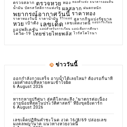
ตรวจหวย
ทองคำแท่ง
ธนาคารออมสิน
ตรวจสลาก
ทอง
น้ำมัน
บัตรสวัสดิการแห่งรัฐ
ผลสลาก
ฝนตกหนัก
พยากรณ์อากาศวันนี้
ราคาทอง
ราคาทองวันนี้
ราคาน้ำมัน
รีวิวแอป
สลากกินแบ่งรัฐบาล
เลขเด็ด
หวย
เป๋าตัง
แอปการเรียน
เลขเด็ดงวดนี้
แอปสำหรับการเรียน
แอปเพื่อการศึกษา
แอปพลิเคชัน
ไทยช่วยไทยพลัส
ไวรัสโคโรนา
โควิด-19
ข่าววันนี้
ออกกำลังกายเสร็จ อาบน้ำได้เลยไหม? ต้องรอกี่นาที
เผยคำตอบที่หลายคนเข้าใจผิด
6 August 2026
ทารกหายปริศนา สู่คดีโลกตะลึง "ฆาตกรต่อเนื่อง
อายุน้อยที่สุดในประวัติศาสตร์" ที่ยิ่งขุดยิ่งดาร์ก
6 August 2026
เลขเด็ดปฏิทินคำชะโนด งวด 16/8/69 ปล่อยเลข
มงคลพญานาค แนวทางหวยงวดนี้