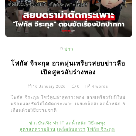
In
ข่าว
โฟกัส จีระกุล อวดหุ่นเพรียวสยบข่าวลือ
เปิดสูตรลับร่างทอง
16 January 2026
0
4 words
โฟกัส จีระกุล โชว์หุ่นล่าสุดร่างทอง สวยเพรียวรับปีใหม่
พร้อมแจงชัดไม่ได้ตัดกระเพาะ เผยเคล็ดลับลดน้ำหนัก 5
เดือนด้วยวิธีธรรมชาติ
ข่าวบันเทิง
ทำ IF
ลดน้ำหนัก
วิธีลดพุง
สูตรลดความอ้วน
เคล็ดลับดารา
โฟกัส จีระกุล