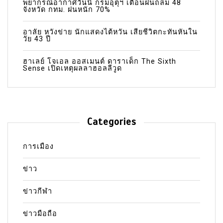
พยากรณ์อากาศวันนี้ กรมอุตุฯ เตือนฝนถล่ม 48
จังหวัด กทม. ฝนหนัก 70%
อาลัย หวังข่าย นักแสดงไต้หวัน เสียชีวิตกะทันหันใน
วัย 43 ปี
ฮาเลย์ โจเอล ออสเมนต์ ดาราเด็ก The Sixth
Sense เปิดเหตุผลลาฮอลลีวูด
Categories
การเมือง
ข่าว
ข่าวกีฬา
ข่าวมือถือ