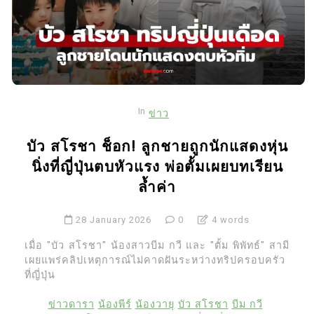
In
ข่าว
บัว สโรชา ช็อก! ลูกชายถูกนักแสดงหุ่น
นิ่งที่ญี่ปุ่นตบหัวแรง พ่อตั้มเผยบทเรียน
ล้ำค่า
28 January 2026
0
4 words
เมื่อ "บัว สโรชา" น้องสาวบีม กวี และ "ตั้ม พิพัทธ์" สามี
เผยแพร่คลิปเหตุการณ์ไม่คาดฝันระหว่างทริปครอบครัว
ที่ญี่ปุ่น
ข่าวดารา
น้องพีร์
น้องวายุ
บัว สโรชา
บีม กวี