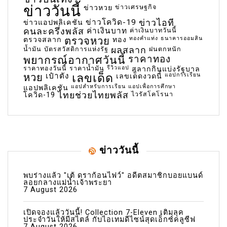
ข่าววันนี้
ข่าวเศรษฐกิจ
ข่าวหวย
ข่าวโควิด-19
ข่าวไอที
ข่าวแอปพลิเคชัน
คนละครึ่งพลัส
ค่าเงินบาท
ค่าเงินบาทวันนี้
ตรวจหวย
ทองคำแท่ง
ธนาคารออมสิน
ตรวจสลาก
ทอง
น้ำมัน
บัตรสวัสดิการแห่งรัฐ
ผลสลาก
ฝนตกหนัก
พยากรณ์อากาศวันนี้
ราคาทอง
ราคาทองวันนี้
ราคาน้ำมัน
รีวิวแอป
สลากกินแบ่งรัฐบาล
เลขเด็ด
หวย
เป๋าตัง
แอปการเรียน
เลขเด็ดงวดนี้
แอปสำหรับการเรียน
แอปเพื่อการศึกษา
แอปพลิเคชัน
ไทยช่วยไทยพลัส
ไวรัสโคโรนา
โควิด-19
ข่าววันนี้
พบร่างแล้ว "เต้ ดราก้อนไฟว์" อดีตสมาชิกบอยแบนด์
ลอยกลางแม่น้ำเจ้าพระยา
7 August 2026
เปิดจองแล้ววันนี้! Collection 7-Eleven เติมลุค
ประจำวันให้มีสไตล์ กับไอเทมดีไซน์สุดเอ็กซ์คลูซีฟ
7 August 2026