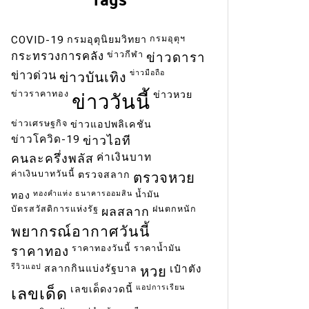
กรมอุตุฯ
COVID-19
กรมอุตุนิยมวิทยา
ข่าวกีฬา
กระทรวงการคลัง
ข่าวดารา
ข่าวมือถือ
ข่าวด่วน
ข่าวบันเทิง
ข่าวราคาทอง
ข่าวหวย
ข่าววันนี้
ข่าวเศรษฐกิจ
ข่าวแอปพลิเคชัน
ข่าวโควิด-19
ข่าวไอที
ค่าเงินบาท
คนละครึ่งพลัส
ค่าเงินบาทวันนี้
ตรวจสลาก
ตรวจหวย
ทองคำแท่ง
ธนาคารออมสิน
น้ำมัน
ทอง
บัตรสวัสดิการแห่งรัฐ
ฝนตกหนัก
ผลสลาก
พยากรณ์อากาศวันนี้
ราคาทองวันนี้
ราคาน้ำมัน
ราคาทอง
รีวิวแอป
สลากกินแบ่งรัฐบาล
เป๋าตัง
หวย
แอปการเรียน
เลขเด็ดงวดนี้
เลขเด็ด