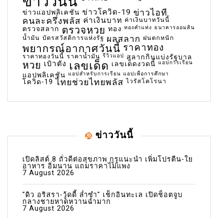
ข่าววันนี้
ข่าวโควิด-19
ข่าวไอที
ข่าวแอปพลิเคชัน
คนละครึ่งพลัส
ค่าเงินบาท
ค่าเงินบาทวันนี้
ตรวจหวย
ทองคำแท่ง
ธนาคารออมสิน
ตรวจสลาก
ทอง
น้ำมัน
บัตรสวัสดิการแห่งรัฐ
ผลสลาก
ฝนตกหนัก
พยากรณ์อากาศวันนี้
ราคาทอง
ราคาทองวันนี้
ราคาน้ำมัน
รีวิวแอป
สลากกินแบ่งรัฐบาล
เลขเด็ด
หวย
เป๋าตัง
แอปการเรียน
เลขเด็ดงวดนี้
แอปสำหรับการเรียน
แอปเพื่อการศึกษา
แอปพลิเคชัน
ไทยช่วยไทยพลัส
ไวรัสโคโรนา
โควิด-19
ข่าววันนี้
เปิดลิสต์ 8 ถั่วดีต่อสุขภาพ กูรูแนะนำ เพิ่มโปรตีน-ใย
อาหาร อิ่มนาน แถมราคาไม่แพง
7 August 2026
"ดิว อริสรา-วู้ดดี้ ล่ำซำ" เช็กอินทะเล เปิดช็อตจูบ
กลางชายหาดหวานฉ่ำมาก
7 August 2026