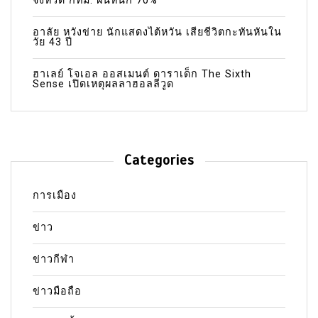
จังหวัด กทม. ฝนหนัก 70%
อาลัย หวังข่าย นักแสดงไต้หวัน เสียชีวิตกะทันหันใน
วัย 43 ปี
ฮาเลย์ โจเอล ออสเมนต์ ดาราเด็ก The Sixth
Sense เปิดเหตุผลลาฮอลลีวูด
Categories
การเมือง
ข่าว
ข่าวกีฬา
ข่าวมือถือ