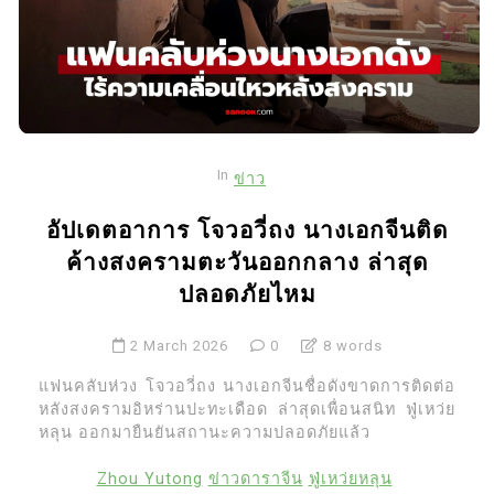
In
ข่าว
อัปเดตอาการ โจวอวี่ถง นางเอกจีนติด
ค้างสงครามตะวันออกกลาง ล่าสุด
ปลอดภัยไหม
2 March 2026
0
8 words
แฟนคลับห่วง โจวอวี่ถง นางเอกจีนชื่อดังขาดการติดต่อ
หลังสงครามอิหร่านปะทะเดือด ล่าสุดเพื่อนสนิท ฟู่เหว่ย
หลุน ออกมายืนยันสถานะความปลอดภัยแล้ว
Zhou Yutong
ข่าวดาราจีน
ฟู่เหว่ยหลุน