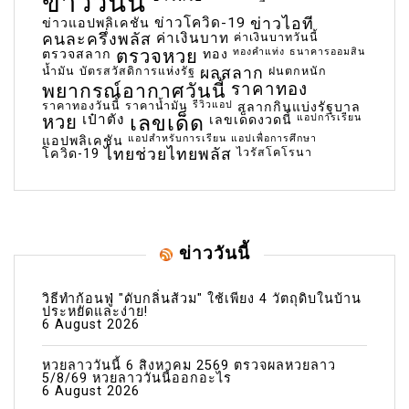
ข่าววันนี้
ข่าวโควิด-19
ข่าวไอที
ข่าวแอปพลิเคชัน
คนละครึ่งพลัส
ค่าเงินบาท
ค่าเงินบาทวันนี้
ตรวจหวย
ทองคำแท่ง
ธนาคารออมสิน
ตรวจสลาก
ทอง
น้ำมัน
บัตรสวัสดิการแห่งรัฐ
ผลสลาก
ฝนตกหนัก
พยากรณ์อากาศวันนี้
ราคาทอง
ราคาทองวันนี้
ราคาน้ำมัน
รีวิวแอป
สลากกินแบ่งรัฐบาล
เลขเด็ด
หวย
เป๋าตัง
แอปการเรียน
เลขเด็ดงวดนี้
แอปสำหรับการเรียน
แอปเพื่อการศึกษา
แอปพลิเคชัน
ไทยช่วยไทยพลัส
ไวรัสโคโรนา
โควิด-19
ข่าววันนี้
วิธีทำก้อนฟู่ "ดับกลิ่นส้วม" ใช้เพียง 4 วัตถุดิบในบ้าน
ประหยัดและง่าย!
6 August 2026
หวยลาววันนี้ 6 สิงหาคม 2569 ตรวจผลหวยลาว
5/8/69 หวยลาววันนี้ออกอะไร
6 August 2026