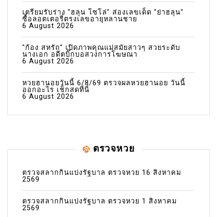
เตรียมรับร่าง "ฮลุน โซโล่" ส่องเลขเด็ด "ย่าฮลุน"
ซื้อลอตเตอรี่ตรงเลขอายุหลานชาย
6 August 2026
"ก้อง สหรัถ" เปิดภาพคุณแม่สมัยสาวๆ สวยระดับ
นางเอก อดีตบิ๊กบอสวงการโฆษณา
6 August 2026
หวยฮานอยวันนี้ 6/8/69 ตรวจผลหวยฮานอย วันนี้
ออกอะไร เช็กสดที่นี่
6 August 2026
ตรวจหวย
ตรวจสลากกินแบ่งรัฐบาล ตรวจหวย 16 สิงหาคม
2569
ตรวจสลากกินแบ่งรัฐบาล ตรวจหวย 1 สิงหาคม
2569