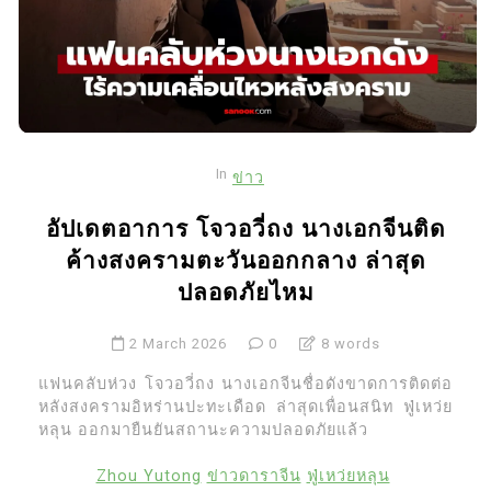
In
ข่าว
อัปเดตอาการ โจวอวี่ถง นางเอกจีนติด
ค้างสงครามตะวันออกกลาง ล่าสุด
ปลอดภัยไหม
2 March 2026
0
8 words
แฟนคลับห่วง โจวอวี่ถง นางเอกจีนชื่อดังขาดการติดต่อ
หลังสงครามอิหร่านปะทะเดือด ล่าสุดเพื่อนสนิท ฟู่เหว่ย
หลุน ออกมายืนยันสถานะความปลอดภัยแล้ว
Zhou Yutong
ข่าวดาราจีน
ฟู่เหว่ยหลุน