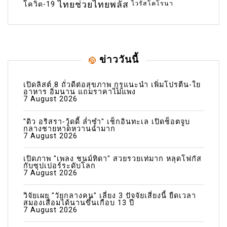
ไทยช่วยไทยพลัส
ไวรัสโคโรนา
โควิด-19
ข่าววันนี้
เปิดลิสต์ 8 ถั่วดีต่อสุขภาพ กูรูแนะนำ เพิ่มโปรตีน-ใย
อาหาร อิ่มนาน แถมราคาไม่แพง
7 August 2026
"ดิว อริสรา-วู้ดดี้ ล่ำซำ" เช็กอินทะเล เปิดช็อตจูบ
กลางชายหาดหวานฉ่ำมาก
7 August 2026
เปิดภาพ "เพลง ชนม์ทิดา" สวยรวยเท่มาก หลุดโฟกัส
กับซุปเปอร์ระดับโลก
7 August 2026
วิจัยเผย "วัยกลางคน" เลี่ยง 3 ปัจจัยเสี่ยงนี้ ยืดเวลา
สมองเสื่อมได้นานขึ้นเกือบ 13 ปี
7 August 2026