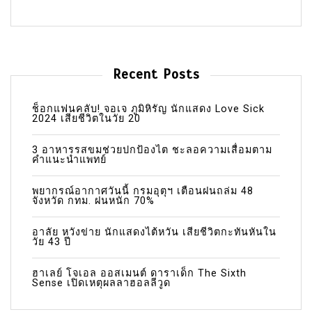
Recent Posts
ช็อกแฟนคลับ! จอเจ ภูมิหิรัญ นักแสดง Love Sick
2024 เสียชีวิตในวัย 20
3 อาหารรสขมช่วยปกป้องไต ชะลอความเสื่อมตาม
คำแนะนำแพทย์
พยากรณ์อากาศวันนี้ กรมอุตุฯ เตือนฝนถล่ม 48
จังหวัด กทม. ฝนหนัก 70%
อาลัย หวังข่าย นักแสดงไต้หวัน เสียชีวิตกะทันหันใน
วัย 43 ปี
ฮาเลย์ โจเอล ออสเมนต์ ดาราเด็ก The Sixth
Sense เปิดเหตุผลลาฮอลลีวูด