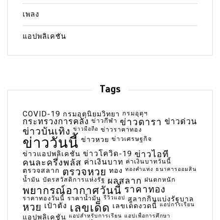
เพลง
แอปพลิเคชัน
Tags
COVID-19
กรมอุตุฯ
กรมอุตุนิยมวิทยา
กระทรวงการคลัง
ข่าวกีฬา
ข่าวดารา
ข่าวด่วน
ข่าวบันเทิง
ข่าวมือถือ
ข่าวราคาทอง
ข่าววันนี้
ข่าวเศรษฐกิจ
ข่าวหวย
ข่าวโควิด-19
ข่าวไอที
ข่าวแอปพลิเคชัน
คนละครึ่งพลัส
ค่าเงินบาท
ค่าเงินบาทวันนี้
ตรวจหวย
ทองคำแท่ง
ธนาคารออมสิน
ตรวจสลาก
ทอง
น้ำมัน
บัตรสวัสดิการแห่งรัฐ
ผลสลาก
ฝนตกหนัก
พยากรณ์อากาศวันนี้
ราคาทอง
ราคาทองวันนี้
ราคาน้ำมัน
รีวิวแอป
สลากกินแบ่งรัฐบาล
เลขเด็ด
หวย
เป๋าตัง
แอปการเรียน
เลขเด็ดงวดนี้
แอปสำหรับการเรียน
แอปเพื่อการศึกษา
แอปพลิเคชัน