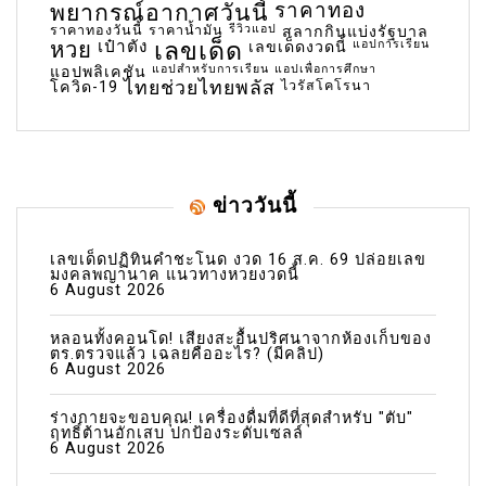
พยากรณ์อากาศวันนี้
ราคาทอง
ราคาทองวันนี้
ราคาน้ำมัน
รีวิวแอป
สลากกินแบ่งรัฐบาล
เลขเด็ด
หวย
เป๋าตัง
แอปการเรียน
เลขเด็ดงวดนี้
แอปสำหรับการเรียน
แอปเพื่อการศึกษา
แอปพลิเคชัน
ไทยช่วยไทยพลัส
ไวรัสโคโรนา
โควิด-19
ข่าววันนี้
เลขเด็ดปฏิทินคำชะโนด งวด 16 ส.ค. 69 ปล่อยเลข
มงคลพญานาค แนวทางหวยงวดนี้
6 August 2026
หลอนทั้งคอนโด! เสียงสะอื้นปริศนาจากห้องเก็บของ
ตร.ตรวจแล้ว เฉลยคืออะไร? (มีคลิป)
6 August 2026
ร่างกายจะขอบคุณ! เครื่องดื่มที่ดีที่สุดสำหรับ "ตับ"
ฤทธิ์ต้านอักเสบ ปกป้องระดับเซลล์
6 August 2026