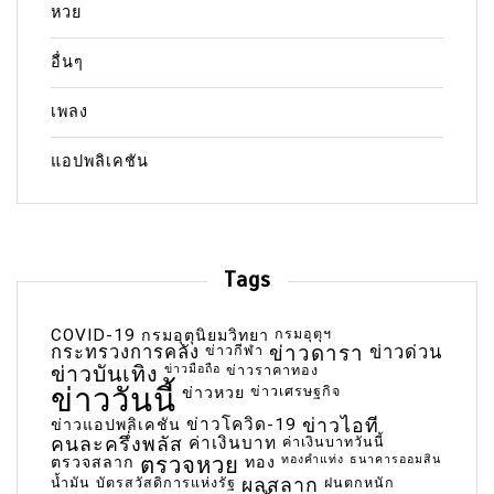
หวย
อื่นๆ
เพลง
แอปพลิเคชัน
Tags
COVID-19
กรมอุตุฯ
กรมอุตุนิยมวิทยา
กระทรวงการคลัง
ข่าวกีฬา
ข่าวดารา
ข่าวด่วน
ข่าวบันเทิง
ข่าวมือถือ
ข่าวราคาทอง
ข่าววันนี้
ข่าวเศรษฐกิจ
ข่าวหวย
ข่าวโควิด-19
ข่าวไอที
ข่าวแอปพลิเคชัน
คนละครึ่งพลัส
ค่าเงินบาท
ค่าเงินบาทวันนี้
ตรวจหวย
ทองคำแท่ง
ธนาคารออมสิน
ตรวจสลาก
ทอง
น้ำมัน
บัตรสวัสดิการแห่งรัฐ
ผลสลาก
ฝนตกหนัก