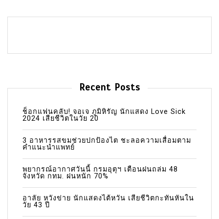
Recent Posts
ช็อกแฟนคลับ! จอเจ ภูมิหิรัญ นักแสดง Love Sick
2024 เสียชีวิตในวัย 20
3 อาหารรสขมช่วยปกป้องไต ชะลอความเสื่อมตาม
คำแนะนำแพทย์
พยากรณ์อากาศวันนี้ กรมอุตุฯ เตือนฝนถล่ม 48
จังหวัด กทม. ฝนหนัก 70%
อาลัย หวังข่าย นักแสดงไต้หวัน เสียชีวิตกะทันหันใน
วัย 43 ปี