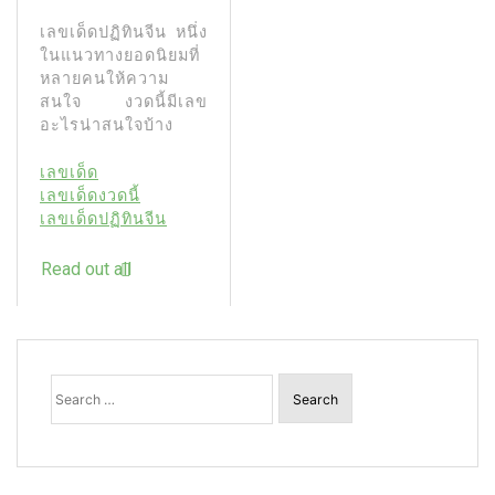
เลขเด็ดปฏิทินจีน หนึ่ง
ในแนวทางยอดนิยมที่
หลายคนให้ความ
สนใจ งวดนี้มีเลข
อะไรน่าสนใจบ้าง
เลขเด็ด
เลขเด็ดงวดนี้
เลขเด็ดปฏิทินจีน
Read out all
Search
for: