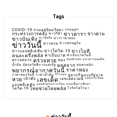
Tags
COVID-19
กรมอุตุฯ
กรมอุตุนิยมวิทยา
กระทรวงการคลัง
ข่าวกีฬา
ข่าวดารา
ข่าวด่วน
ข่าวบันเทิง
ข่าวมือถือ
ข่าวราคาทอง
ข่าววันนี้
ข่าวเศรษฐกิจ
ข่าวหวย
ข่าวโควิด-19
ข่าวไอที
ข่าวแอปพลิเคชัน
คนละครึ่งพลัส
ค่าเงินบาท
ค่าเงินบาทวันนี้
ตรวจหวย
ทองคำแท่ง
ธนาคารออมสิน
ตรวจสลาก
ทอง
น้ำมัน
บัตรสวัสดิการแห่งรัฐ
ผลสลาก
ฝนตกหนัก
พยากรณ์อากาศวันนี้
ราคาทอง
ราคาทองวันนี้
ราคาน้ำมัน
รีวิวแอป
สลากกินแบ่งรัฐบาล
เลขเด็ด
หวย
เป๋าตัง
แอปการเรียน
เลขเด็ดงวดนี้
แอปสำหรับการเรียน
แอปเพื่อการศึกษา
แอปพลิเคชัน
ไทยช่วยไทยพลัส
ไวรัสโคโรนา
โควิด-19
ข่าววันนี้