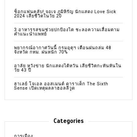
ช็อกแฟนคลับ! จอเจ ภูมิหิรัญ นักแสดง Love Sick
2024 เสียชีวิตในวัย 20
3 อาหารรสขมช่วยปกป้องไต ชะลอความเสื่อมตาม
คำแนะนำแพทย์
พยากรณ์อากาศวันนี้ กรมอุตุฯ เตือนฝนถล่ม 48
จังหวัด กทม. ฝนหนัก 70%
อาลัย หวังข่าย นักแสดงไต้หวัน เสียชีวิตกะทันหันใน
วัย 43 ปี
ฮาเลย์ โจเอล ออสเมนต์ ดาราเด็ก The Sixth
Sense เปิดเหตุผลลาฮอลลีวูด
Categories
การเมือง