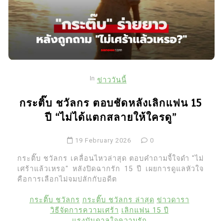
In
ข่าววันนี้
กระติ๊บ ชวัลกร ตอบชัดหลังเลิกแฟน 15
ปี “ไม่ได้แตกสลายให้ใครดู”
19 February 2026
0
กระติ๊บ ชวัลกร เคลื่อนไหวล่าสุด ตอบคำถามจี้ใจดำ "ไม่
เศร้าแล้วเหรอ" หลังปิดฉากรัก 15 ปี เผยการดูแลหัวใจ
คือการเลือกไม่จมปลักกับอดีต
กระติ๊บ ชวัลกร
กระติ๊บ ชวัลกร ล่าสุด
ข่าวดารา
วิธีจัดการความเศร้า
เลิกแฟน 15 ปี
แรงบันดาลใจความรัก