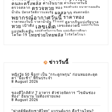
คนละครึ่งพลัส
ค่าเงินบาท
ค่าเงินบาทวันนี้
ตรวจหวย
ทองคำแท่ง
ธนาคารออมสิน
ตรวจสลาก
ทอง
น้ำมัน
บัตรสวัสดิการแห่งรัฐ
ผลสลาก
ฝนตกหนัก
พยากรณ์อากาศวันนี้
ราคาทอง
ราคาทองวันนี้
ราคาน้ำมัน
รีวิวแอป
สลากกินแบ่งรัฐบาล
เลขเด็ด
หวย
เป๋าตัง
แอปการเรียน
เลขเด็ดงวดนี้
แอปสำหรับการเรียน
แอปเพื่อการศึกษา
แอปพลิเคชัน
ไทยช่วยไทยพลัส
ไวรัสโคโรนา
โควิด-19
ข่าววันนี้
หญิงวัย 50 ช็อก! เป็น "กระดูกพรุน" ก่อนหมอสะดุด
ตา "มื้อเช้า" ที่กินประจำ
8 August 2026
ของดีใกล้ตัว! 7 อาหาร ตัวช่วยจัดการ "ไขมันช่อง
ท้อง" อิ่มนาน ไม่ต้องจ่ายแพง
8 August 2026
"ฟาสต์ฟู้ดสัญชาติไทย" แบรนด์แรก คือร้านไหน?