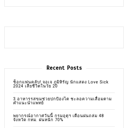
Recent Posts
ช็อกแฟนคลับ! จอเจ ภูมิหิรัญ นักแสดง Love Sick
2024 เสียชีวิตในวัย 20
3 อาหารรสขมช่วยปกป้องไต ชะลอความเสื่อมตาม
คำแนะนำแพทย์
พยากรณ์อากาศวันนี้ กรมอุตุฯ เตือนฝนถล่ม 48
จังหวัด กทม. ฝนหนัก 70%