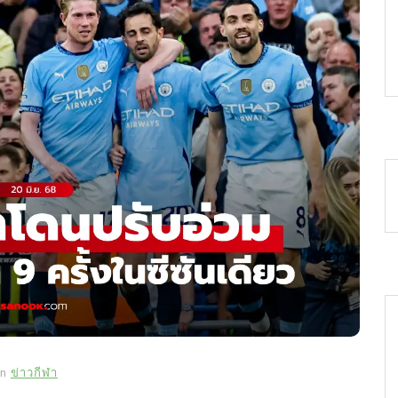
In
ข่าวกีฬา