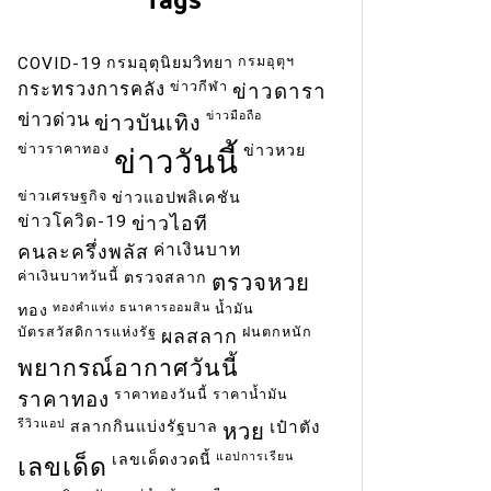
กรมอุตุฯ
COVID-19
กรมอุตุนิยมวิทยา
ข่าวกีฬา
กระทรวงการคลัง
ข่าวดารา
ข่าวมือถือ
ข่าวด่วน
ข่าวบันเทิง
ข่าวราคาทอง
ข่าวหวย
ข่าววันนี้
ข่าวเศรษฐกิจ
ข่าวแอปพลิเคชัน
ข่าวโควิด-19
ข่าวไอที
ค่าเงินบาท
คนละครึ่งพลัส
ค่าเงินบาทวันนี้
ตรวจสลาก
ตรวจหวย
ทองคำแท่ง
ธนาคารออมสิน
น้ำมัน
ทอง
บัตรสวัสดิการแห่งรัฐ
ฝนตกหนัก
ผลสลาก
พยากรณ์อากาศวันนี้
ราคาทองวันนี้
ราคาน้ำมัน
ราคาทอง
รีวิวแอป
สลากกินแบ่งรัฐบาล
เป๋าตัง
หวย
แอปการเรียน
เลขเด็ดงวดนี้
เลขเด็ด