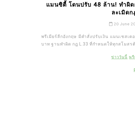
แมนซิตี้ โดนปรับ 48 ล้าน! ทำผิดก
ละเมิดกฎ
20 June 2
พรีเมียร์ลีกอังกฤษ มีคำสั่งปรับเงิน แมนเชสเ
บาท ฐานทำผิด กฎ L.33 ที่กำหนดให้ทุกสโมสรต้
ข่าววันนี้
พรี