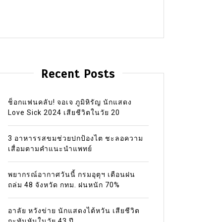
Recent Posts
ช็อกแฟนคลับ! จอเจ ภูมิหิรัญ นักแสดง
Love Sick 2024 เสียชีวิตในวัย 20
3 อาหารรสขมช่วยปกป้องไต ชะลอความ
เสื่อมตามคำแนะนำแพทย์
พยากรณ์อากาศวันนี้ กรมอุตุฯ เตือนฝน
ถล่ม 48 จังหวัด กทม. ฝนหนัก 70%
อาลัย หวังข่าย นักแสดงไต้หวัน เสียชีวิต
กะทันหันในวัย 43 ปี