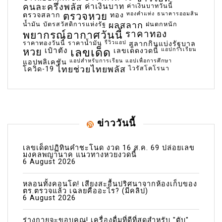
คนละครึ่งพลัส
ค่าเงินบาท
ค่าเงินบาทวันนี้
ตรวจหวย
ทองคำแท่ง
ธนาคารออมสิน
ตรวจสลาก
ทอง
น้ำมัน
บัตรสวัสดิการแห่งรัฐ
ผลสลาก
ฝนตกหนัก
พยากรณ์อากาศวันนี้
ราคาทอง
ราคาทองวันนี้
ราคาน้ำมัน
รีวิวแอป
สลากกินแบ่งรัฐบาล
เลขเด็ด
หวย
เป๋าตัง
แอปการเรียน
เลขเด็ดงวดนี้
แอปสำหรับการเรียน
แอปเพื่อการศึกษา
แอปพลิเคชัน
ไทยช่วยไทยพลัส
ไวรัสโคโรนา
โควิด-19
ข่าววันนี้
เลขเด็ดปฏิทินคำชะโนด งวด 16 ส.ค. 69 ปล่อยเลข
มงคลพญานาค แนวทางหวยงวดนี้
6 August 2026
หลอนทั้งคอนโด! เสียงสะอื้นปริศนาจากห้องเก็บของ
ตร.ตรวจแล้ว เฉลยคืออะไร? (มีคลิป)
6 August 2026
ร่างกายจะขอบคุณ! เครื่องดื่มที่ดีที่สุดสำหรับ "ตับ"