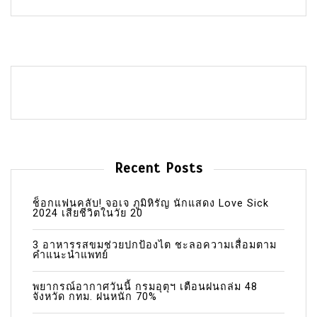
Recent Posts
ช็อกแฟนคลับ! จอเจ ภูมิหิรัญ นักแสดง Love Sick
2024 เสียชีวิตในวัย 20
3 อาหารรสขมช่วยปกป้องไต ชะลอความเสื่อมตาม
คำแนะนำแพทย์
พยากรณ์อากาศวันนี้ กรมอุตุฯ เตือนฝนถล่ม 48
จังหวัด กทม. ฝนหนัก 70%