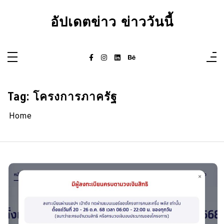
Skip
to
อัปเดตข่าว ข่าววันนี้
content
Tag:
โครงการภาครัฐ
Home