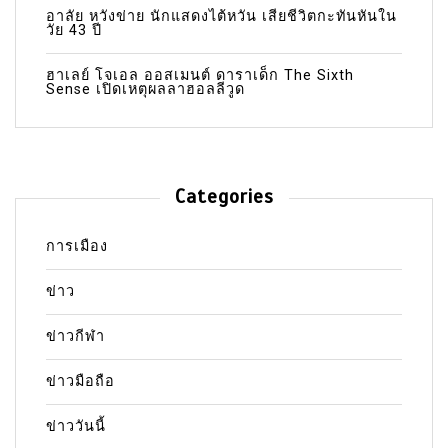
อาลัย หวังข่าย นักแสดงไต้หวัน เสียชีวิตกะทันหันใน
วัย 43 ปี
ฮาเลย์ โจเอล ออสเมนต์ ดาราเด็ก The Sixth
Sense เปิดเหตุผลลาฮอลลีวูด
Categories
การเมือง
ข่าว
ข่าวกีฬา
ข่าวมือถือ
ข่าววันนี้