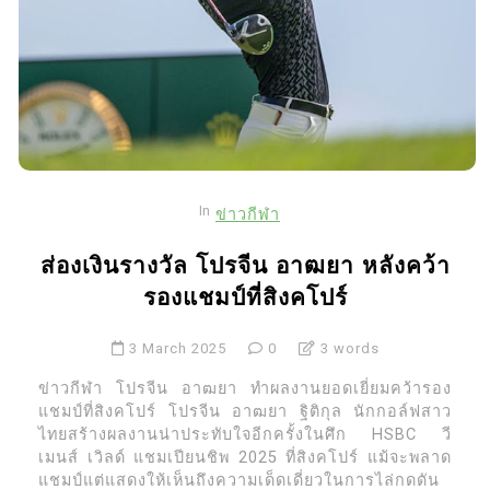
In
ข่าวกีฬา
ส่องเงินรางวัล โปรจีน อาฒยา หลังคว้า
รองแชมป์ที่สิงคโปร์
3 March 2025
0
3 words
ข่าวกีฬา โปรจีน อาฒยา ทำผลงานยอดเยี่ยมคว้ารอง
แชมป์ที่สิงคโปร์ โปรจีน อาฒยา ฐิติกุล นักกอล์ฟสาว
ไทยสร้างผลงานน่าประทับใจอีกครั้งในศึก HSBC วี
เมนส์ เวิลด์ แชมเปียนชิพ 2025 ที่สิงคโปร์ แม้จะพลาด
แชมป์แต่แสดงให้เห็นถึงความเด็ดเดี่ยวในการไล่กดดัน