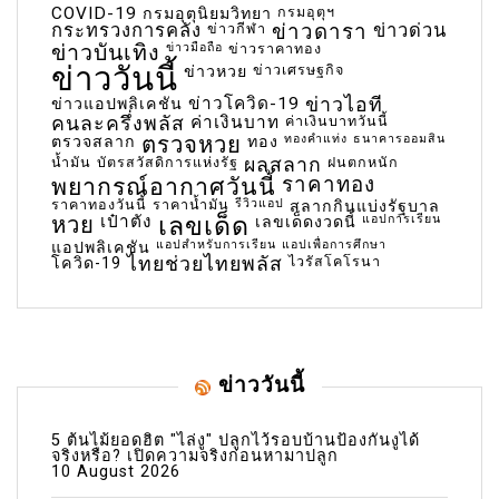
COVID-19
กรมอุตุฯ
กรมอุตุนิยมวิทยา
กระทรวงการคลัง
ข่าวกีฬา
ข่าวดารา
ข่าวด่วน
ข่าวบันเทิง
ข่าวมือถือ
ข่าวราคาทอง
ข่าววันนี้
ข่าวเศรษฐกิจ
ข่าวหวย
ข่าวโควิด-19
ข่าวไอที
ข่าวแอปพลิเคชัน
คนละครึ่งพลัส
ค่าเงินบาท
ค่าเงินบาทวันนี้
ตรวจหวย
ทองคำแท่ง
ธนาคารออมสิน
ตรวจสลาก
ทอง
น้ำมัน
บัตรสวัสดิการแห่งรัฐ
ผลสลาก
ฝนตกหนัก
พยากรณ์อากาศวันนี้
ราคาทอง
ราคาทองวันนี้
ราคาน้ำมัน
รีวิวแอป
สลากกินแบ่งรัฐบาล
เลขเด็ด
หวย
เป๋าตัง
แอปการเรียน
เลขเด็ดงวดนี้
แอปสำหรับการเรียน
แอปเพื่อการศึกษา
แอปพลิเคชัน
ไทยช่วยไทยพลัส
ไวรัสโคโรนา
โควิด-19
ข่าววันนี้
5 ต้นไม้ยอดฮิต "ไล่งู" ปลูกไว้รอบบ้านป้องกันงูได้
จริงหรือ? เปิดความจริงก่อนหามาปลูก
10 August 2026