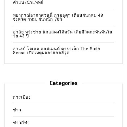
คำแนะนำแพทย์
พยากรณ์อากาศวันนี้ กรมอุตุฯ เตือนฝนถล่ม 48
จังหวัด กทม. ฝนหนัก 70%
อาลัย หวังข่าย นักแสดงไต้หวัน เสียชีวิตกะทันหันใน
วัย 43 ปี
ฮาเลย์ โจเอล ออสเมนต์ ดาราเด็ก The Sixth
Sense เปิดเหตุผลลาฮอลลีวูด
Categories
การเมือง
ข่าว
ข่าวกีฬา