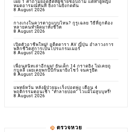
เผย 1 คำถามยอดฮิตที่ผู้ชายชอบถาม แต่ทำผู้หญิง
หมดอารมณ์ทันที ยิ่งถามยิ่งกดดัน
8 August 2026
กางเกงในควรตากแบบไหน? กูรูเฉลย วิธีที่ถูกต้อง
หลายคนทำผิดมาทั้งชีวิต
8 August 2026
เปิดตัวอาชีพใหม่! อดีตดารา AV ญี่ปุ่น อำลาวงการ
พลิกชีวิตสู่การเป็นโปรแกรมเมอร์
8 August 2026
เพื่อนสนิทเล่าอีกมุม! ยันเด็ก 14 กราดยิง ไม่เคยถู
กบูลลี่ เผยเคยพกบีบีกันมายิงโชว์ จนครูยึด
8 August 2026
แพทย์หวั่น หลังผู้ป่วยมะเร็งปอดพุ่ง เตือน 4
พฤติกรรมตอนเช้า "ทำลายปอด" ไวแม้ไม่สูบบุหรี่!
8 August 2026
ตรวจหวย