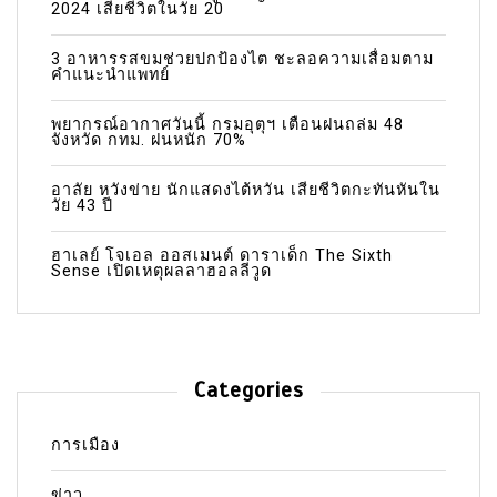
2024 เสียชีวิตในวัย 20
3 อาหารรสขมช่วยปกป้องไต ชะลอความเสื่อมตาม
คำแนะนำแพทย์
พยากรณ์อากาศวันนี้ กรมอุตุฯ เตือนฝนถล่ม 48
จังหวัด กทม. ฝนหนัก 70%
อาลัย หวังข่าย นักแสดงไต้หวัน เสียชีวิตกะทันหันใน
วัย 43 ปี
ฮาเลย์ โจเอล ออสเมนต์ ดาราเด็ก The Sixth
Sense เปิดเหตุผลลาฮอลลีวูด
Categories
การเมือง
ข่าว