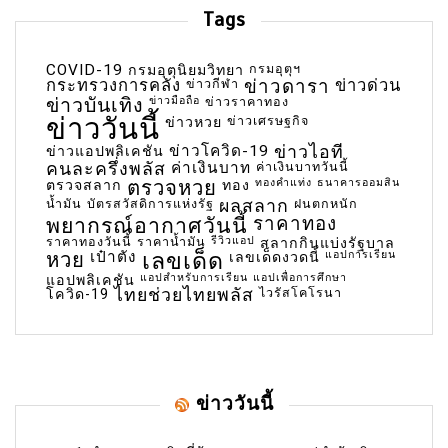
Tags
COVID-19
กรมอุตุฯ
กรมอุตุนิยมวิทยา
กระทรวงการคลัง
ข่าวกีฬา
ข่าวดารา
ข่าวด่วน
ข่าวบันเทิง
ข่าวมือถือ
ข่าวราคาทอง
ข่าววันนี้
ข่าวเศรษฐกิจ
ข่าวหวย
ข่าวโควิด-19
ข่าวไอที
ข่าวแอปพลิเคชัน
คนละครึ่งพลัส
ค่าเงินบาท
ค่าเงินบาทวันนี้
ตรวจหวย
ทองคำแท่ง
ธนาคารออมสิน
ตรวจสลาก
ทอง
น้ำมัน
บัตรสวัสดิการแห่งรัฐ
ผลสลาก
ฝนตกหนัก
พยากรณ์อากาศวันนี้
ราคาทอง
ราคาทองวันนี้
ราคาน้ำมัน
รีวิวแอป
สลากกินแบ่งรัฐบาล
เลขเด็ด
หวย
เป๋าตัง
แอปการเรียน
เลขเด็ดงวดนี้
แอปสำหรับการเรียน
แอปเพื่อการศึกษา
แอปพลิเคชัน
ไทยช่วยไทยพลัส
ไวรัสโคโรนา
โควิด-19
ข่าววันนี้