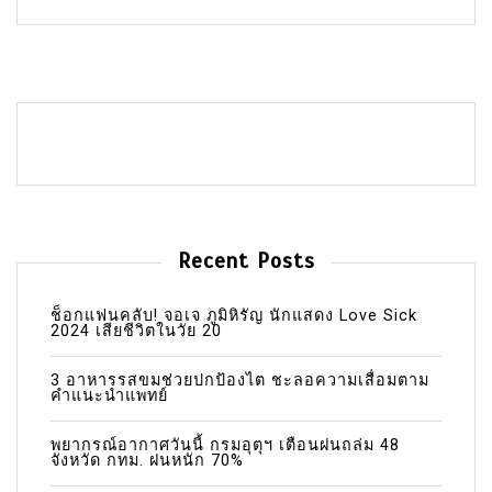
Recent Posts
ช็อกแฟนคลับ! จอเจ ภูมิหิรัญ นักแสดง Love Sick
2024 เสียชีวิตในวัย 20
3 อาหารรสขมช่วยปกป้องไต ชะลอความเสื่อมตาม
คำแนะนำแพทย์
พยากรณ์อากาศวันนี้ กรมอุตุฯ เตือนฝนถล่ม 48
จังหวัด กทม. ฝนหนัก 70%