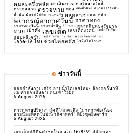
คนละครึ่งพลัส
ค่าเงินบาท
ค่าเงินบาทวันนี้
ตรวจหวย
ทองคำแท่ง
ธนาคารออมสิน
ตรวจสลาก
ทอง
น้ำมัน
บัตรสวัสดิการแห่งรัฐ
ผลสลาก
ฝนตกหนัก
พยากรณ์อากาศวันนี้
ราคาทอง
ราคาทองวันนี้
ราคาน้ำมัน
รีวิวแอป
สลากกินแบ่งรัฐบาล
เลขเด็ด
หวย
เป๋าตัง
แอปการเรียน
เลขเด็ดงวดนี้
แอปสำหรับการเรียน
แอปเพื่อการศึกษา
แอปพลิเคชัน
ไทยช่วยไทยพลัส
ไวรัสโคโรนา
โควิด-19
ข่าววันนี้
ออกกำลังกายเสร็จ อาบน้ำได้เลยไหม? ต้องรอกี่นาที
เผยคำตอบที่หลายคนเข้าใจผิด
6 August 2026
ทารกหายปริศนา สู่คดีโลกตะลึง "ฆาตกรต่อเนื่อง
อายุน้อยที่สุดในประวัติศาสตร์" ที่ยิ่งขุดยิ่งดาร์ก
6 August 2026
เลขเด็ดปฏิทินคำชะโนด งวด 16/8/69 ปล่อยเลข