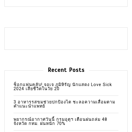
Recent Posts
ช็อกแฟนคลับ! จอเจ ภูมิหิรัญ นักแสดง Love Sick
2024 เสียชีวิตในวัย 20
3 อาหารรสขมช่วยปกป้องไต ชะลอความเสื่อมตาม
คำแนะนำแพทย์
พยากรณ์อากาศวันนี้ กรมอุตุฯ เตือนฝนถล่ม 48
จังหวัด กทม. ฝนหนัก 70%