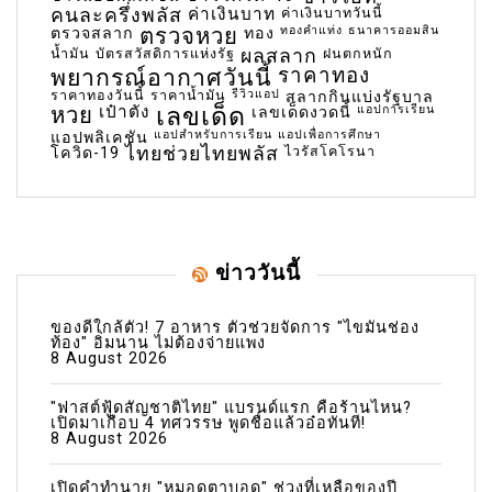
คนละครึ่งพลัส
ค่าเงินบาท
ค่าเงินบาทวันนี้
ตรวจหวย
ทองคำแท่ง
ธนาคารออมสิน
ตรวจสลาก
ทอง
น้ำมัน
บัตรสวัสดิการแห่งรัฐ
ผลสลาก
ฝนตกหนัก
พยากรณ์อากาศวันนี้
ราคาทอง
ราคาทองวันนี้
ราคาน้ำมัน
รีวิวแอป
สลากกินแบ่งรัฐบาล
เลขเด็ด
หวย
เป๋าตัง
แอปการเรียน
เลขเด็ดงวดนี้
แอปสำหรับการเรียน
แอปเพื่อการศึกษา
แอปพลิเคชัน
ไทยช่วยไทยพลัส
ไวรัสโคโรนา
โควิด-19
ข่าววันนี้
ของดีใกล้ตัว! 7 อาหาร ตัวช่วยจัดการ "ไขมันช่อง
ท้อง" อิ่มนาน ไม่ต้องจ่ายแพง
8 August 2026
"ฟาสต์ฟู้ดสัญชาติไทย" แบรนด์แรก คือร้านไหน?
เปิดมาเกือบ 4 ทศวรรษ พูดชื่อแล้วอ๋อทันที!
8 August 2026
เปิดคำทำนาย "หมอดูตาบอด" ช่วงที่เหลือของปี