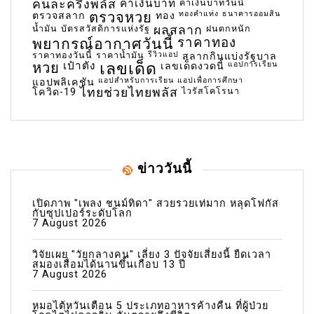
คนละครึ่งพลัส
ค่าเงินบาท
ค่าเงินบาทวันนี้
ตรวจหวย
ทองคำแท่ง
ธนาคารออมสิน
ตรวจสลาก
ทอง
น้ำมัน
บัตรสวัสดิการแห่งรัฐ
ผลสลาก
ฝนตกหนัก
พยากรณ์อากาศวันนี้
ราคาทอง
ราคาทองวันนี้
ราคาน้ำมัน
รีวิวแอป
สลากกินแบ่งรัฐบาล
เลขเด็ด
หวย
เป๋าตัง
แอปการเรียน
เลขเด็ดงวดนี้
แอปสำหรับการเรียน
แอปเพื่อการศึกษา
แอปพลิเคชัน
ไทยช่วยไทยพลัส
ไวรัสโคโรนา
โควิด-19
ข่าววันนี้
เปิดภาพ "เพลง ชนม์ทิดา" สวยรวยเท่มาก หลุดโฟกัส
กับซุปเปอร์ระดับโลก
7 August 2026
วิจัยเผย "วัยกลางคน" เลี่ยง 3 ปัจจัยเสี่ยงนี้ ยืดเวลา
สมองเสื่อมได้นานขึ้นเกือบ 13 ปี
7 August 2026
หมอไต้หวันเตือน 5 ประเภทอาหารค้างคืน ที่ผู้ป่วย