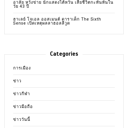
อาลัย หวังข่าย นักแสดงไต้หวัน เสียชีวิตกะทันหันใน
วัย 43 ปี
ฮาเลย์ โจเอล ออสเมนต์ ดาราเด็ก The Sixth
Sense เปิดเหตุผลลาฮอลลีวูด
Categories
การเมือง
ข่าว
ข่าวกีฬา
ข่าวมือถือ
ข่าววันนี้