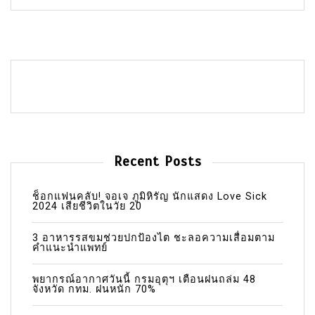
Recent Posts
ช็อกแฟนคลับ! จอเจ ภูมิหิรัญ นักแสดง Love Sick
2024 เสียชีวิตในวัย 20
3 อาหารรสขมช่วยปกป้องไต ชะลอความเสื่อมตาม
คำแนะนำแพทย์
พยากรณ์อากาศวันนี้ กรมอุตุฯ เตือนฝนถล่ม 48
จังหวัด กทม. ฝนหนัก 70%