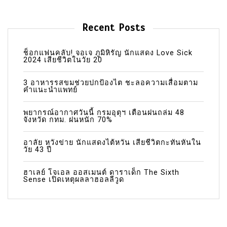
Recent Posts
ช็อกแฟนคลับ! จอเจ ภูมิหิรัญ นักแสดง Love Sick
2024 เสียชีวิตในวัย 20
3 อาหารรสขมช่วยปกป้องไต ชะลอความเสื่อมตาม
คำแนะนำแพทย์
พยากรณ์อากาศวันนี้ กรมอุตุฯ เตือนฝนถล่ม 48
จังหวัด กทม. ฝนหนัก 70%
อาลัย หวังข่าย นักแสดงไต้หวัน เสียชีวิตกะทันหันใน
วัย 43 ปี
ฮาเลย์ โจเอล ออสเมนต์ ดาราเด็ก The Sixth
Sense เปิดเหตุผลลาฮอลลีวูด