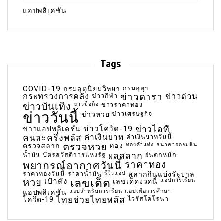
แอปพลิเคชัน
Tags
COVID-19
กรมอุตุฯ
กรมอุตุนิยมวิทยา
กระทรวงการคลัง
ข่าวกีฬา
ข่าวดารา
ข่าวด่วน
ข่าวบันเทิง
ข่าวมือถือ
ข่าวราคาทอง
ข่าววันนี้
ข่าวเศรษฐกิจ
ข่าวหวย
ข่าวโควิด-19
ข่าวไอที
ข่าวแอปพลิเคชัน
คนละครึ่งพลัส
ค่าเงินบาท
ค่าเงินบาทวันนี้
ตรวจหวย
ทองคำแท่ง
ธนาคารออมสิน
ตรวจสลาก
ทอง
น้ำมัน
บัตรสวัสดิการแห่งรัฐ
ผลสลาก
ฝนตกหนัก
พยากรณ์อากาศวันนี้
ราคาทอง
ราคาทองวันนี้
ราคาน้ำมัน
รีวิวแอป
สลากกินแบ่งรัฐบาล
เลขเด็ด
หวย
เป๋าตัง
แอปการเรียน
เลขเด็ดงวดนี้
แอปสำหรับการเรียน
แอปเพื่อการศึกษา
แอปพลิเคชัน
ไทยช่วยไทยพลัส
ไวรัสโคโรนา
โควิด-19