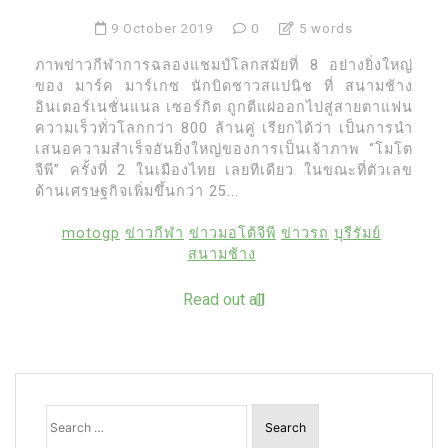
9 October 2019
0
5 words
ภาพข่าวกีฬาการฉลองแชมป์โลกสมัยที่ 8 อย่างยิ่งใหญ่
ของ มาร์ค มาร์เกซ นักบิดชาวสแปนิช ที่ สนามช้าง
อินเตอร์เนชั่นแนล เซอร์กิต ถูกตีแผ่ออกไปสู่สายตาแฟน
ความเร็วทั่วโลกกว่า 800 ล้านคู่ เรียกได้ว่า เป็นการนำ
เสนอความสำเร็จอันยิ่งใหญ่ของการเป็นเจ้าภาพ “โมโต
จีพี” ครั้งที่ 2 ในเมืองไทย เลยทีเดียว ในขณะที่ตัวเลข
ด้านเศรษฐกิจเพิ่มขึ้นกว่า 25...
motogp
ข่าวกีฬา
ข่าวมอโต้จีพี
ข่าวรถ
บุรีรัมย์
สนามช้าง
Read out all
Search
for: