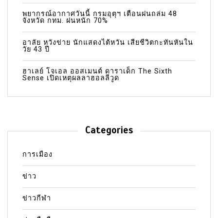
พยากรณ์อากาศวันนี้ กรมอุตุฯ เตือนฝนถล่ม 48
จังหวัด กทม. ฝนหนัก 70%
อาลัย หวังข่าย นักแสดงไต้หวัน เสียชีวิตกะทันหันใน
วัย 43 ปี
ฮาเลย์ โจเอล ออสเมนต์ ดาราเด็ก The Sixth
Sense เปิดเหตุผลลาฮอลลีวูด
Categories
การเมือง
ข่าว
ข่าวกีฬา