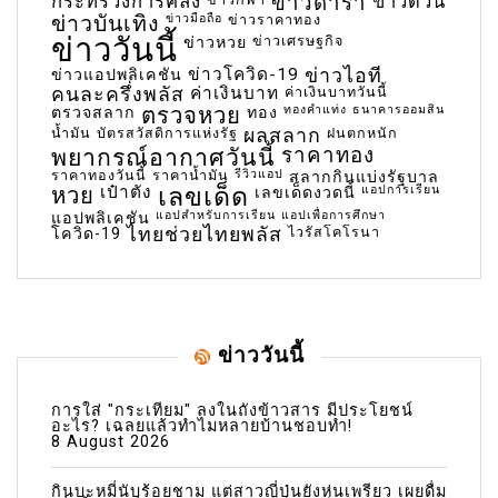
กระทรวงการคลัง
ข่าวดารา
ข่าวด่วน
ข่าวบันเทิง
ข่าวมือถือ
ข่าวราคาทอง
ข่าววันนี้
ข่าวเศรษฐกิจ
ข่าวหวย
ข่าวโควิด-19
ข่าวไอที
ข่าวแอปพลิเคชัน
คนละครึ่งพลัส
ค่าเงินบาท
ค่าเงินบาทวันนี้
ตรวจหวย
ทองคำแท่ง
ธนาคารออมสิน
ตรวจสลาก
ทอง
น้ำมัน
บัตรสวัสดิการแห่งรัฐ
ผลสลาก
ฝนตกหนัก
พยากรณ์อากาศวันนี้
ราคาทอง
ราคาทองวันนี้
ราคาน้ำมัน
รีวิวแอป
สลากกินแบ่งรัฐบาล
เลขเด็ด
หวย
เป๋าตัง
แอปการเรียน
เลขเด็ดงวดนี้
แอปสำหรับการเรียน
แอปเพื่อการศึกษา
แอปพลิเคชัน
ไทยช่วยไทยพลัส
ไวรัสโคโรนา
โควิด-19
ข่าววันนี้
การใส่ "กระเทียม" ลงในถังข้าวสาร มีประโยชน์
อะไร? เฉลยแล้วทำไมหลายบ้านชอบทำ!
8 August 2026
กินบะหมี่นับร้อยชาม แต่สาวญี่ปุ่นยังหุ่นเพรียว เผยดื่ม