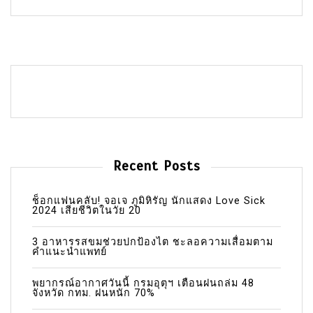
Recent Posts
ช็อกแฟนคลับ! จอเจ ภูมิหิรัญ นักแสดง Love Sick
2024 เสียชีวิตในวัย 20
3 อาหารรสขมช่วยปกป้องไต ชะลอความเสื่อมตาม
คำแนะนำแพทย์
พยากรณ์อากาศวันนี้ กรมอุตุฯ เตือนฝนถล่ม 48
จังหวัด กทม. ฝนหนัก 70%