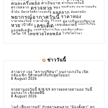
คนละครึ่งพลัส
ค่าเงินบาท
ค่าเงินบาทวันนี้
ตรวจหวย
ทองคำแท่ง
ธนาคารออมสิน
ตรวจสลาก
ทอง
น้ำมัน
บัตรสวัสดิการแห่งรัฐ
ผลสลาก
ฝนตกหนัก
พยากรณ์อากาศวันนี้
ราคาทอง
ราคาทองวันนี้
ราคาน้ำมัน
รีวิวแอป
สลากกินแบ่งรัฐบาล
เลขเด็ด
หวย
เป๋าตัง
แอปการเรียน
เลขเด็ดงวดนี้
แอปสำหรับการเรียน
แอปเพื่อการศึกษา
แอปพลิเคชัน
ไทยช่วยไทยพลัส
ไวรัสโคโรนา
โควิด-19
ข่าววันนี้
สาวผวา! เจอ "คราบปริศนา" บนกางเกงใน เปิด
กล้องเช็ก รู้ตัวคนทำถึงกับพูดไม่ออก
8 August 2026
หวยฮานอยวันนี้ 8/8/69 ตรวจผลหวยฮานอย วันนี้
ออกอะไร เช็กสดที่นี่
8 August 2026
"เมย์ เฟื่องอารมย์" กับหลานคนสวย "น้องตั้งตา" ลูก