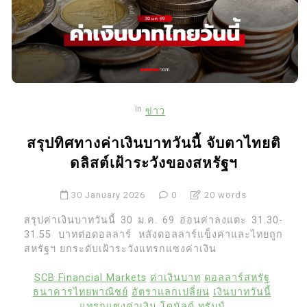
In
ข่าว
สรุปทิศทางค่าเงินบาทวันนี้ จับตาไทยติ
ดลิสต์เฝ้าระวังของสหรัฐฯ
30 January 2026
0
20 words
สรุปค่าเงินบาทวันนี้ 30 ม.ค. 69 อ่อนค่าลงแตะ 31.30-
31.55 บาทต่อดอลลาร์ หลังดอลลาร์แข็งค่าและไทยถูก
สหรัฐฯ ยกระดับเฝ้าระวังแทรกแซงค่าเงิน
SCB Financial Markets
ค่าเงินบาท
ดอลลาร์สหรัฐ
ธนาคารไทยพาณิชย์
อัตราแลกเปลี่ยน
เงินบาทวันนี้
แทรกแซงค่าเงิน
โดนัลด์ ทรัมป์