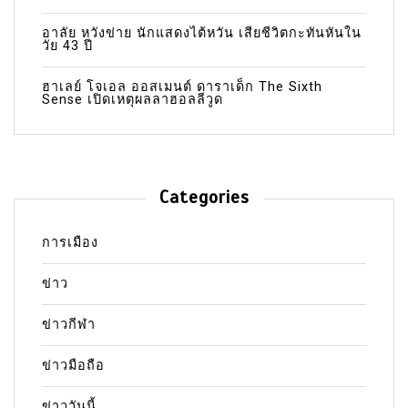
อาลัย หวังข่าย นักแสดงไต้หวัน เสียชีวิตกะทันหันใน
วัย 43 ปี
ฮาเลย์ โจเอล ออสเมนต์ ดาราเด็ก The Sixth
Sense เปิดเหตุผลลาฮอลลีวูด
Categories
การเมือง
ข่าว
ข่าวกีฬา
ข่าวมือถือ
ข่าววันนี้