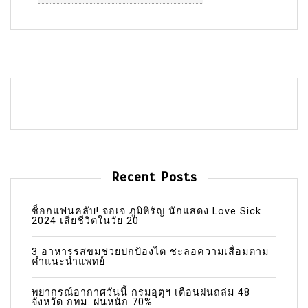
Recent Posts
ช็อกแฟนคลับ! จอเจ ภูมิหิรัญ นักแสดง Love Sick
2024 เสียชีวิตในวัย 20
3 อาหารรสขมช่วยปกป้องไต ชะลอความเสื่อมตาม
คำแนะนำแพทย์
พยากรณ์อากาศวันนี้ กรมอุตุฯ เตือนฝนถล่ม 48
จังหวัด กทม. ฝนหนัก 70%