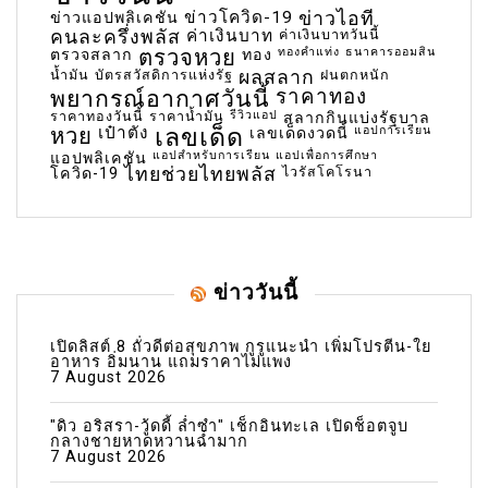
ข่าวโควิด-19
ข่าวไอที
ข่าวแอปพลิเคชัน
คนละครึ่งพลัส
ค่าเงินบาท
ค่าเงินบาทวันนี้
ตรวจหวย
ทองคำแท่ง
ธนาคารออมสิน
ตรวจสลาก
ทอง
น้ำมัน
บัตรสวัสดิการแห่งรัฐ
ผลสลาก
ฝนตกหนัก
พยากรณ์อากาศวันนี้
ราคาทอง
ราคาทองวันนี้
ราคาน้ำมัน
รีวิวแอป
สลากกินแบ่งรัฐบาล
เลขเด็ด
หวย
เป๋าตัง
แอปการเรียน
เลขเด็ดงวดนี้
แอปสำหรับการเรียน
แอปเพื่อการศึกษา
แอปพลิเคชัน
ไทยช่วยไทยพลัส
ไวรัสโคโรนา
โควิด-19
ข่าววันนี้
เปิดลิสต์ 8 ถั่วดีต่อสุขภาพ กูรูแนะนำ เพิ่มโปรตีน-ใย
อาหาร อิ่มนาน แถมราคาไม่แพง
7 August 2026
"ดิว อริสรา-วู้ดดี้ ล่ำซำ" เช็กอินทะเล เปิดช็อตจูบ
กลางชายหาดหวานฉ่ำมาก
7 August 2026