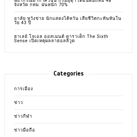
พยากรณ์อากาศวันนี้ กรมอุตุฯ เตือนฝนถล่ม 48
จังหวัด กทม. ฝนหนัก 70%
อาลัย หวังข่าย นักแสดงไต้หวัน เสียชีวิตกะทันหันใน
วัย 43 ปี
ฮาเลย์ โจเอล ออสเมนต์ ดาราเด็ก The Sixth
Sense เปิดเหตุผลลาฮอลลีวูด
Categories
การเมือง
ข่าว
ข่าวกีฬา
ข่าวมือถือ