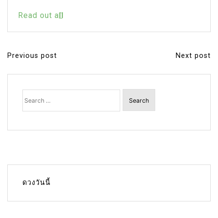
Read out all
Previous post
Next post
P
o
s
Search
for:
t
n
a
v
i
g
ดวงวันนี้
a
t