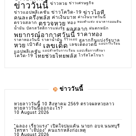
ข่าววันนี้
ข่าวเศรษฐกิจ
ข่าวหวย
ข่าวโควิด-19
ข่าวไอที
ข่าวแอปพลิเคชัน
คนละครึ่งพลัส
ค่าเงินบาท
ค่าเงินบาทวันนี้
ตรวจหวย
ทองคำแท่ง
ธนาคารออมสิน
ตรวจสลาก
ทอง
น้ำมัน
บัตรสวัสดิการแห่งรัฐ
ผลสลาก
ฝนตกหนัก
พยากรณ์อากาศวันนี้
ราคาทอง
ราคาทองวันนี้
ราคาน้ำมัน
รีวิวแอป
สลากกินแบ่งรัฐบาล
เลขเด็ด
หวย
เป๋าตัง
แอปการเรียน
เลขเด็ดงวดนี้
แอปสำหรับการเรียน
แอปเพื่อการศึกษา
แอปพลิเคชัน
ไทยช่วยไทยพลัส
ไวรัสโคโรนา
โควิด-19
ข่าววันนี้
หวยลาววันนี้ 10 สิงหาคม 2569 ตรวจผลหวยลาว
หวยลาววันนี้ออกอะไร?
10 August 2026
"ฉลอง เรี่ยวแรง" เปิดใจปมแค้น นายก อบจ.นนทบุรี
โทรหา "เจ๊ปอง" คนแรกหลังก่อเหตุ
10 August 2026