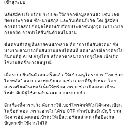
เข้าสู่ระบบ
หลังสมัครเรียบร้อย ระบบจะให้กรอกข้อมูลส่วนตัว เช่น เลข
บัตรประชาชน ชื่อ-นามสกุล และวันเดือนปีเกิด โดยผู้สมัคร
ควรตรวจสอบข้อมูลให้ตรงกับบัตรประชาชนทุกจุด เพราะหาก
กรอกผิด อาจทำให้ยืนยันตัวตนไม่ผ่าน
ขั้นตอนสำคัญที่หลายคนมักพลาด คือ “การยืนยันตัวตน” ซึ่ง
บางรายสามารถยืนยันผ่านแอปได้ทันที แต่บางกรณีอาจต้องไป
ยืนยันที่ตู้ ATM กรุงไทย หรือสาขาธนาคารกรุงไทย เพื่อเปิด
ใช้งานสิทธิ์อย่างสมบูรณ์
เมื่อระบบยืนยันตัวตนเสร็จแล้ว ให้เข้าเมนูโครงการ “ไทยช่วย
ไทยพลัส” และกดลงทะเบียนตามช่วงเวลาที่รัฐกำหนด โดย
ควรเตรียมอินเทอร์เน็ตให้พร้อม เพราะช่วงเปิดลงทะเบียน
ใหม่ๆ มักมีผู้ใช้งานจำนวนมากจนระบบช้า
อีกเรื่องที่ควรระวัง คือการใช้เบอร์โทรศัพท์ที่ไม่ได้ลงทะเบียน
ในชื่อตัวเอง เพราะอาจไม่ได้รับ OTP สำหรับยืนยันบัญชี รวม
ถึงควรอัปเดตแอปเป๋าตังให้เป็นเวอร์ชันล่าสุด เพื่อป้องกัน
ปัญหาเข้าใช้งานไม่ได้