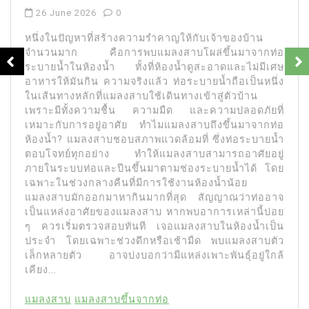
26 June 2026
0
หนึ่งในปัญหาที่สร้างความรำคาญให้กับเจ้าของบ้าน
จำนวนมาก คือการพบแมลงสาบโผล่ขึ้นมาจากท่อ
ระบายน้ำในห้องน้ำ ทั้งที่ห้องน้ำดูสะอาดและไม่มีเศษ
อาหารให้มันกิน ความจริงแล้ว ท่อระบายน้ำถือเป็นหนึ่ง
ในเส้นทางหลักที่แมลงสาบใช้เดินทางเข้าสู่ตัวบ้าน
เพราะมีทั้งความชื้น ความมืด และความปลอดภัยที่
เหมาะกับการอยู่อาศัย ทำไมแมลงสาบถึงขึ้นมาจากท่อ
ห้องน้ำ? แมลงสาบชอบสภาพแวดล้อมที่ ซึ่งท่อระบายน้ำ
ตอบโจทย์ทุกอย่าง ทำให้แมลงสาบสามารถอาศัยอยู่
ภายในระบบท่อและปีนขึ้นมาตามช่องระบายน้ำได้ โดย
เฉพาะในช่วงกลางคืนที่มีการใช้งานห้องน้ำน้อย
แมลงสาบมักออกมาหากินมากที่สุด สัญญาณว่าท่ออาจ
เป็นแหล่งอาศัยของแมลงสาบ หากพบอาการเหล่านี้บ่อย
ๆ ควรเริ่มตรวจสอบทันที เจอแมลงสาบในห้องน้ำเป็น
ประจำ โดยเฉพาะช่วงดึกหรือเช้ามืด พบแมลงสาบตัว
เล็กหลายตัว อาจบ่งบอกว่ามีแหล่งเพาะพันธุ์อยู่ใกล้
เคียง...
แมลงสาบ
แมลงสาบขึ้นจากท่อ