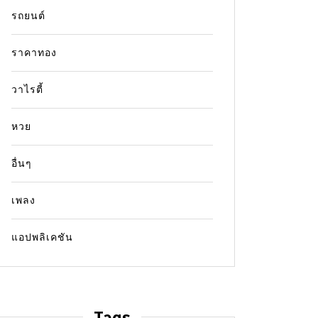
รถยนต์
ราคาทอง
วาไรตี้
In
ราคาทอง
In
ราคาท
หวย
ข่าวราคาทองคำ 15 มกราคม
ข่าวร
2563 (ภาคเช้า)
2562 
อื่นๆ
17 January 2020
0
15 words
9 July
เพลง
ราคาทองคําวานนี้ ปิดปรับตัวลดลง -1.96
แบบจํา
ดอลลาร์ต่อออนซ์ หลังจากราคาทองคําร่วงลง
สาขานิว
แอปพลิเคชัน
แตะระดับตํ่าสุดบริเวณ 1,535.78 ดอลลาร์ต่อ
รวมภายใ
ออนซในช่วงเช้าของตลาดเอเชียท่ามกลาง
1.36% ใ
ทัศนะเชิงบวกเกี่ยวกับการเจรจาการค้า
ที่ 1.01
ระหว่างจีนและสหรัฐ อย่างไรก็ดี ราคาทองคํา
แบบจํา
Tags
ค่อยๆฟื้นตัวขึ้นในเวลาต่อมา เนื่องจากนัก
แอตแลน