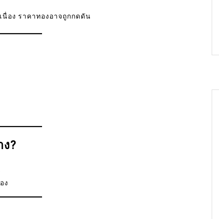
อเนื่อง ราคาทองอาจถูกกดดัน
าง?
ร
ทอง