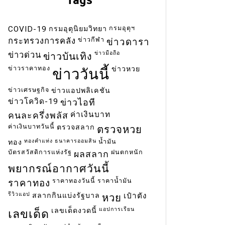
ลงทุนเพิ่มความระมัดระวังในการถือครอง
ขยายตัว
สินทรัพย์เสี่ยงเพื่อรอดูรายละเอียดของข้อตกลง
กรมอุตุฯ
COVID-19
กรมอุตุนิยมวิทยา
ข่าวราค
การค้า Phase One ที่จีนและสหรัฐเตรียมจะลง
ข่าวกีฬา
กระทรวงการคลัง
ข่าวดารา
ราคาทองว
นามร่วมกันในวันพุธนี้ เวลา 23.30 น.ตาม
ข่าวมือถือ
ข่าวด่วน
ข่าวบันเทิง
เวลาไทย นอกจากนี้ ตลาดหุ้นสหรัฐยังลดช่วง
Read ou
ข่าวราคาทอง
ข่าวหวย
ข่าววันนี้
บวกลงหลัง Bloomberg รายงานว่า ภาษีนํา
เข้าที่สหรัฐเรียกเก็บจากจีนในปัจจุบันนั้นจะยัง
ข่าวเศรษฐกิจ
ข่าวแอปพลิเคชัน
คงมีผลบังคับใช้ไปจนกระทั่งหลังการเลือกตั้ง
ข่าวโควิด-19
ข่าวไอที
ประธานาธิบดีสหรัฐในเดือนพ.ย.ปีนี้ ส่วน
ค่าเงินบาท
คนละครึ่งพลัส
การ ปรับลดภาษีนําเข้าสินค้าเพิ่มเติมใน
ค่าเงินบาทวันนี้
ตรวจสลาก
ตรวจหวย
อนาคต...
ทองคำแท่ง
ธนาคารออมสิน
น้ำมัน
ทอง
บัตรสวัสดิการแห่งรัฐ
ฝนตกหนัก
ผลสลาก
ข่าวทอง
ข่าวราคาทอง
ซื้อทอง
ทอง
ทองคำ
พยากรณ์อากาศวันนี้
ทองคำแท่ง
ทองรูปพรรณ
ราคาทอง
ราคาทองย้อนหลัง
ราคาทองวันนี้
ราคาทองวันนี้
ราคาน้ำมัน
ราคาทอง
รีวิวแอป
สลากกินแบ่งรัฐบาล
เป๋าตัง
หวย
Read out all
แอปการเรียน
เลขเด็ดงวดนี้
เลขเด็ด