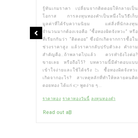
รู้ทันเกมราคา เปลี่ยนจากติดดอยให้กลายเป็น
โอกาส การลงทุนทองคำเป็นหนึ่งในวิธีเก็บ
ษฐกิจที่
มูลค่าที่ได้รับความนิยม แต่สิ่งที่นักลงทุน
าคาปรับตัว
จำนวนมากต้องเจอคือ “ซื้อทองผิดจังหวะ” หรือ
สนใจการ
ที่เรียกกันว่า “ติดดอย” ซึ่งมักเกิดจากการซื้อใน
ุนสายเก็ง
ช่วงราคาสูง แล้วราคากลับปรับตัวลง คำถาม
งประชาชน
สำคัญคือ…ถ้าพลาดไปแล้ว ควรทำยังไงต่อ?
ทบทุกวัน
ขายเลย หรือถือไว้? บทความนี้มีคำตอบแบบ
าท ก็ส่งผล
เข้าใจง่ายและใช้ได้จริง 📉 ซื้อทองผิดจังหวะ
าคาทองถึง
เกิดจากอะไร? สาเหตุหลักที่ทำให้หลายคนติด
ความกังวล
ดอยทอง ได้แก่ 👉 พูดง่าย ๆ...
กเบี้ยของ
ดยตรงต่อ
ราคาทอง
ราคาทองวันนี้
ลงทุนทองคำ
มีความไม่
หันมาถือ
Read out all
ินทรัพย์
ผลต่อราคา
ค่า ราคา