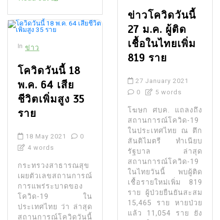
ข่าวโควิดวันนี้
27 ม.ค. ผู้ติด
เชื้อในไทยเพิ่ม
In
ข่าว
819 ราย
โควิดวันนี้ 18
27 January 2021
พ.ค. 64 เสีย
0
5 words
ชีวิตเพิ่มสูง 35
โฆษก ศบค. แถลงถึง
ราย
สถานการณ์โควิด-19
ในประเทศไทย ณ ตึก
18 May 2021
0
สันติไมตรี ทำเนียบ
4 words
รัฐบาล ล่าสุด
สถานการณ์โควิด-19
กระทรวงสาธารณสุข
ในไทยวันนี้ พบผู้ติด
เผยตัวเลขสถานการณ์
เชื้อรายใหม่เพิ่ม 819
การแพร่ระบาดของ
ราย ผู้ป่วยยืนยันสะสม
โควิด-19 ใน
15,465 ราย หายป่วย
ประเทศไทย ว่า ล่าสุด
แล้ว 11,054 ราย ยัง
สถานการณ์โควิดวันนี้