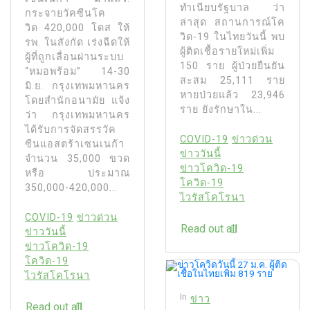
ทำเนียบรัฐบาล ว่า
กระจายวัคซีนโค
ล่าสุด สถานการณ์โค
วิด 420,000 โดส ให้
วิด-19 ในไทยวันนี้ พบ
รพ. ในสังกัด เร่งฉีดให้
ผู้ติดเชื้อรายใหม่เพิ่ม
ผู้ที่ถูกเลื่อนผ่านระบบ
150 ราย ผู้ป่วยยืนยัน
“หมอพร้อม” 14-30
สะสม 25,111 ราย
มิ.ย. กรุงเทพมหานคร
หายป่วยแล้ว 23,946
โดยสำนักอนามัย แจ้ง
ราย ยังรักษาใน...
ว่า กรุงเทพมหานคร
ได้รับการจัดสรรวัค
COVID-19
ข่าวด่วน
ซีนแอสตร้าเซนเนก้า
ข่าววันนี้
จำนวน 35,000 ขวด
ข่าวโควิด-19
หรือ ประมาณ
โควิด-19
350,000-420,000...
ไวรัสโคโรนา
COVID-19
ข่าวด่วน
Read out all
ข่าววันนี้
ข่าวโควิด-19
โควิด-19
ไวรัสโคโรนา
In
ข่าว
Read out all