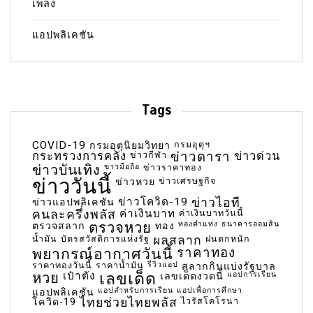
เพลง
แอปพลิเคชัน
Tags
COVID-19
กรมอุตุฯ
กรมอุตุนิยมวิทยา
กระทรวงการคลัง
ข่าวกีฬา
ข่าวดารา
ข่าวด่วน
ข่าวบันเทิง
ข่าวมือถือ
ข่าวราคาทอง
ข่าววันนี้
ข่าวเศรษฐกิจ
ข่าวหวย
ข่าวโควิด-19
ข่าวไอที
ข่าวแอปพลิเคชัน
คนละครึ่งพลัส
ค่าเงินบาท
ค่าเงินบาทวันนี้
ตรวจหวย
ทองคำแท่ง
ธนาคารออมสิน
ตรวจสลาก
ทอง
น้ำมัน
บัตรสวัสดิการแห่งรัฐ
ผลสลาก
ฝนตกหนัก
พยากรณ์อากาศวันนี้
ราคาทอง
ราคาทองวันนี้
ราคาน้ำมัน
รีวิวแอป
สลากกินแบ่งรัฐบาล
เลขเด็ด
หวย
เป๋าตัง
แอปการเรียน
เลขเด็ดงวดนี้
แอปสำหรับการเรียน
แอปเพื่อการศึกษา
แอปพลิเคชัน
ไทยช่วยไทยพลัส
ไวรัสโคโรนา
โควิด-19