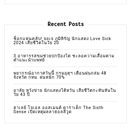
Recent Posts
ช็อกแฟนคลับ! จอเจ ภูมิหิรัญ นักแสดง Love Sick
2024 เสียชีวิตในวัย 20
3 อาหารรสขมช่วยปกป้องไต ชะลอความเสื่อมตาม
คำแนะนำแพทย์
พยากรณ์อากาศวันนี้ กรมอุตุฯ เตือนฝนถล่ม 48
จังหวัด กทม. ฝนหนัก 70%
อาลัย หวังข่าย นักแสดงไต้หวัน เสียชีวิตกะทันหันใน
วัย 43 ปี
ฮาเลย์ โจเอล ออสเมนต์ ดาราเด็ก The Sixth
Sense เปิดเหตุผลลาฮอลลีวูด