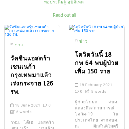
พ่อประดิษฐ์
อุบัติเหตุ
Read out all
In
ข่าว
In
ข่าว
โควิดวันนี้ 18
วัคซีนแอสตร้า
กพ 64 พบผู้ป่วย
เซนเนก้า
เพิ่ม 150 ราย
กรุงเทพมาแล้ว
เร่งกระจาย 126
18 February 2021
รพ.
0
5 words
ผู้ช่วยโฆษก ศบค.
18 June 2021
0
แถลงถึงสถานการณ์
5 words
โควิด-19 ใน
ประเทศไทย จากศบค.
กทม. ได้เฮ แอสตร้า
ณ ตึกสันติไมตรี
เซนเนก้า มาแล้ว!