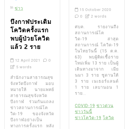
In
ข่าว
15 October 2020
0
2 words
บึงกาฬประเดิม
ศบค. รายงานถึง
โควิดครั้งแรก
สถานการณ์โค
พบผู้ป่วยโควิด
วิด-19 ล่าสุด
สถานการณ์ โควิด-19
แล้ว 2 ราย
ในไทยวันนี้ (15 ต.ค.
63) พบผู้ติดเชื้อราย
12 April 2021
0
ใหม่เพิ่ม 13 ราย เป็นผู้
5 words
เดินทางมาจาก เมีย
นมา 3 ราย ซูดานใต้
สำนักงานสาธารณสุข
3 ราย เนเธอร์แลนด์
จังหวัดบึงกาฬ มอบ
1 ราย เลบานอน 1
หมายให้ นายแพทย์
ราย...
สาธารณสุขจังหวัด
บึงกาฬ ร่วมกันแถลง
COVID-19
ข่าวด่วน
ข่าวสถานการณ์โค
ข่าววันนี้
วิด-19 ของจังหวัด
ข่าวโควิด-19
โควิด
บึงกาฬอย่างเป็น
ทางการครั้งแรก หลัง