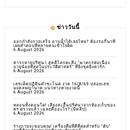
ข่าววันนี้
ออกกำลังกายเสร็จ อาบน้ำได้เลยไหม? ต้องรอกี่นาที
เผยคำตอบที่หลายคนเข้าใจผิด
6 August 2026
ทารกหายปริศนา สู่คดีโลกตะลึง "ฆาตกรต่อเนื่อง
อายุน้อยที่สุดในประวัติศาสตร์" ที่ยิ่งขุดยิ่งดาร์ก
6 August 2026
เลขเด็ดปฏิทินคำชะโนด งวด 16/8/69 ปล่อยเลข
มงคลพญานาค แนวทางหวยงวดนี้
6 August 2026
หลอนทั้งคอนโด! เสียงสะอื้นปริศนาจากห้องเก็บของ
ตร.ตรวจแล้ว เฉลยคืออะไร? (มีคลิป)
6 August 2026
ร่างกายจะขอบคุณ! เครื่องดื่มที่ดีที่สุดสำหรับ "ตับ"