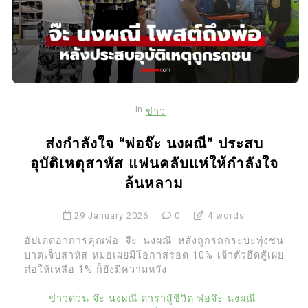
In
ข่าว
ส่งกำลังใจ “พ่อจ๊ะ นงผณี” ประสบ
อุบัติเหตุสาหัส แฟนคลับแห่ให้กำลังใจ
ล้นหลาม
29 January 2026
0
4 words
อัปเดตอาการคุณพ่อ จ๊ะ นงผณี หลังถูกรถกระบะพุ่งชน
บาดเจ็บสาหัส หมอเผยมีโอกาสรอด 10% เจ้าตัวฮึดสู้เผย
ต่อให้เหลือ 1% ก็ยังมีความหวัง
ข่าวด่วน
จ๊ะ นงผณี
ดาราสู้ชีวิต
พ่อจ๊ะ นงผณี