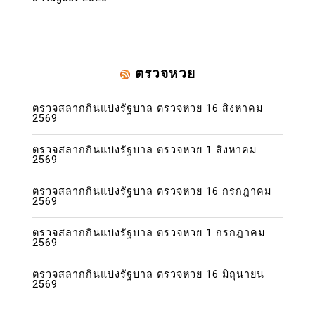
ตรวจหวย
ตรวจสลากกินแบ่งรัฐบาล ตรวจหวย 16 สิงหาคม
2569
ตรวจสลากกินแบ่งรัฐบาล ตรวจหวย 1 สิงหาคม
2569
ตรวจสลากกินแบ่งรัฐบาล ตรวจหวย 16 กรกฎาคม
2569
ตรวจสลากกินแบ่งรัฐบาล ตรวจหวย 1 กรกฎาคม
2569
ตรวจสลากกินแบ่งรัฐบาล ตรวจหวย 16 มิถุนายน
2569