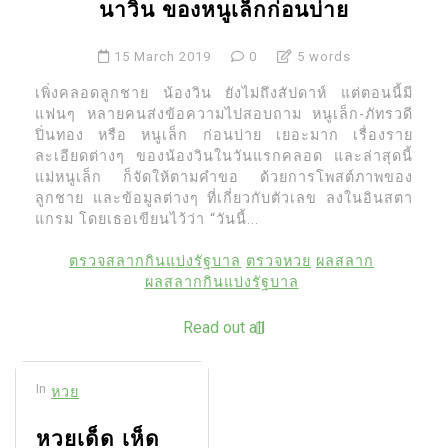
นาวิน ของหนูเล็กก่อนบ่าย
15 March 2019
0
5 words
เพิ่งคลอดลูกชาย น้องวิน ยังไม่ถึงสัปดาห์ แต่ตอนนี้มี
แฟนๆ หลายคนส่งข้อความไปสอบถาม หนูเล็ก-ภัทรวดี
ปิ่นทอง หรือ หนูเล็ก ก่อนบ่าย เยอะมาก เรื่องราย
ละเอียดต่างๆ ของน้องวินในวันแรกคลอด และล่าสุดนี้
แม่หนูเล็ก ก็จัดให้ตามคำขอ ด้วยการโพสต์ภาพของ
ลูกชาย และข้อมูลต่างๆ ที่เกี่ยวกับตัวเลข ลงในอินสตา
แกรม โดยเธอเขียนไว้ว่า “วันนี้...
ตรวจสลากกินแบ่งรัฐบาล
ตรวจหวย
ผลสลาก
ผลสลากกินแบ่งรัฐบาล
Read out all
In
หวย
หวยเด็ด เห็ด