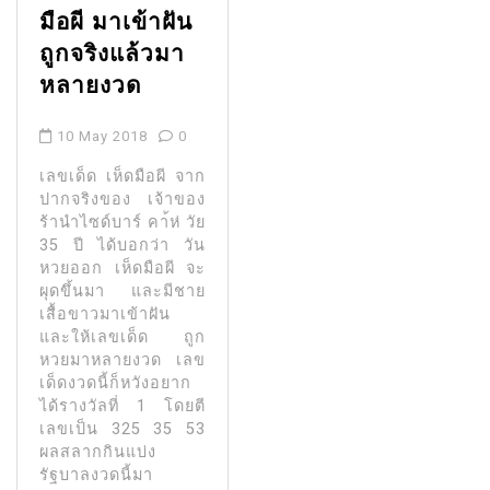
มือผี มาเข้าฝัน
ถูกจริงแล้วมา
หลายงวด
10 May 2018
0
เลขเด็ด เห็ดมือผี จาก
ปากจริงของ เจ้าของ
ร้านำไซด์บาร์ คา้ห่ วัย
35 ปี ได้บอกว่า วัน
หวยออก เห็ดมือผี จะ
ผุดขึ้นมา และมีชาย
เสื้อขาวมาเข้าฝัน
และให้เลขเด็ด ถูก
หวยมาหลายงวด เลข
เด็ดงวดนี้ก็หวังอยาก
ได้รางวัลที่ 1 โดยตี
เลขเป็น 325 35 53
ผลสลากกินแบ่ง
รัฐบาลงวดนี้มา