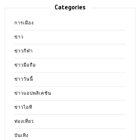
Categories
การเมือง
ข่าว
ข่าวกีฬา
ข่าวมือถือ
ข่าววันนี้
ข่าวแอปพลิเคชัน
ข่าวไอที
ท่องเที่ยว
บันเทิง